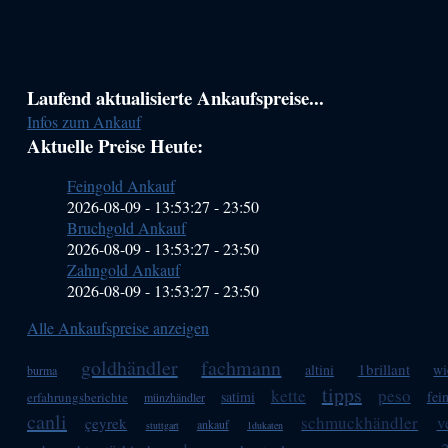
Haupt-
Laufend aktualisierte Ankaufspreise...
Infos zum Ankauf
Sidebar
Aktuelle Preise Heute:
(Primary)
Feingold Ankauf
2026-08-09 - 13:53:27
-
23:50
Bruchgold Ankauf
2026-08-09 - 13:53:27
-
23:50
Zahngold Ankauf
2026-08-09 - 13:53:27
-
23:50
Alle Ankaufspreise anzeigen
goldhändler
fachmann
1brillant
altini
wi
burma
tipps
kette
peso
satimi
fei
erfahrungsberichte
münzhändler
canli
schmuckhändler
v
çeyrek
ankauf
stuttgart
1dukaten