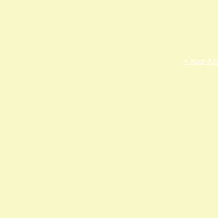
ANKA Ede
gesellsch
Felix-Dah
70597 Stu
» zum Anf