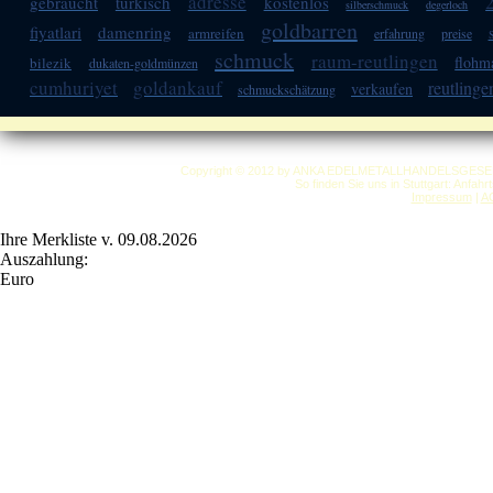
adresse
gebraucht
türkisch
kostenlos
silberschmuck
degerloch
goldbarren
fiyatlari
damenring
armreifen
erfahrung
preise
schmuck
raum-reutlingen
flohm
bilezik
dukaten-goldmünzen
cumhuriyet
goldankauf
reutlinge
verkaufen
schmuckschätzung
Copyright © 2012 by ANKA EDELMETALLHANDELSGESELLSC
So finden Sie uns in Stuttgart: Anfah
Impressum
|
A
Ihre Merkliste v. 09.08.2026
Auszahlung:
Euro