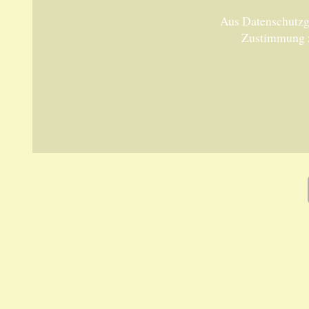
Aus Datenschutzgr
Zustimmung 
Unsere 
ANKA Ede
gesellsch
Felix-Dah