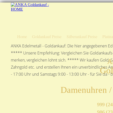
Home
Goldankauf Preise
Silberankauf Preise
Platin
ANKA Edelmetall - Goldankauf: Die hier angegebenen Ede
***** Unsere Empfehlung: Vergleichen Sie Goldankaufs-P
merken, vergleichen lohnt sich. ***** Wir kaufen Gold, S
A
Zahngold etc. und erstellen Ihnen ein unverbindliches A
Gol
- 17:00 Uhr und Samstags 9:00 - 13:00 Uhr - für Sie da - 
Damenuhren /
999 (24
986 (23