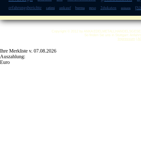
pa
erfahrungsberichte
ankauf
2dukaten
satimi
burma
peso
münzen
Copyright © 2012 by ANKA EDELMETALLHANDELSGESELLSC
So finden Sie uns in Stuttgart: Anfah
Impressum
|
A
Ihre Merkliste v. 07.08.2026
Auszahlung:
Euro