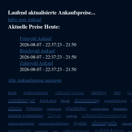
Haupt-
Laufend aktualisierte Ankaufspreise...
Infos zum Ankauf
Sidebar
Aktuelle Preise Heute:
(Primary)
Feingold Ankauf
2026-08-07 - 22:37:23
-
21:50
Bruchgold Ankauf
2026-08-07 - 22:37:23
-
21:50
Zahngold Ankauf
2026-08-07 - 22:37:23
-
21:50
Alle Ankaufspreise anzeigen
ankaufspreise
ve
ohrringe
tam
goldschmuck
braut
cumhuriyet
damenring
4dukaten
grammwage
bilezik
adana
britannia
pfandleiher
diamanten
goldmünzen
vertriebspartner
22ayar
schmuckbewertungen
dukaten-goldmünzen
weißgold
almanyada
fiyatlari
schmuckhändler
schmuckschätzung
1dukate
sovereign
golddukaten
silberschmuck
armreifen
ce
kette