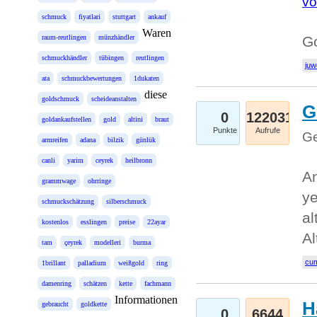
vo
schmuck
fiyatlari
stuttgart
ankauf
Waren
raum-reutlingen
münzhändler
Go
schmuckhändler
tübingen
reutlingen
juw
ata
schmuckbewertungen
1dukaten
diese
goldschmuck
scheideanstalten
G
0
122031
goldankaufstellen
gold
altini
braut
Punkte
Aufrufe
Ge
armreifen
adana
bilzik
günlük
canli
yarim
ceyrek
heilbronn
An
grammwage
ohrringe
ye
schmuckschätzung
silberschmuck
al
kostenlos
esslingen
preise
22ayar
Al
tam
çeyrek
modelleri
burma
cum
1brillant
palladium
weißgold
ring
damenring
schätzen
kette
fachmann
Informationen
H
gebraucht
goldkette
0
6644