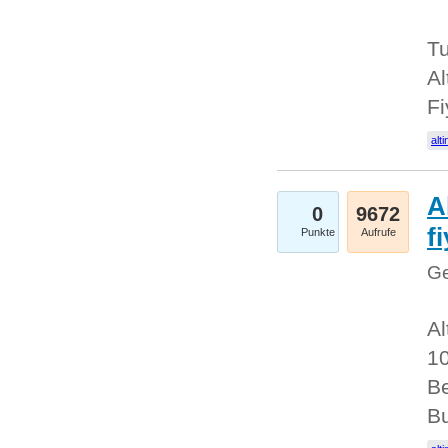
Tu
Al
Fi
alti
A
0
9672
f
Punkte
Aufrufe
Ge
Al
10
Be
Bu