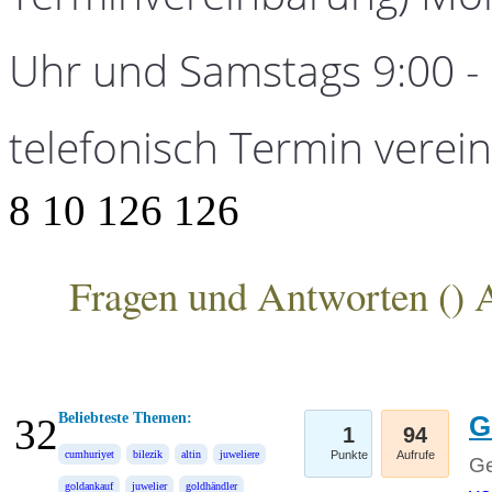
Uhr und Samstags 9:00 - 1
telefonisch Termin verei
8
10
126
126
Fragen und Antworten (
) 
ANKA Edelmetallhandelsgesellschaft mbH
Beliebteste Themen:
G
32
1
94
cumhuriyet
bilezik
altin
juweliere
Punkte
Aufrufe
Ge
goldankauf
juwelier
goldhändler