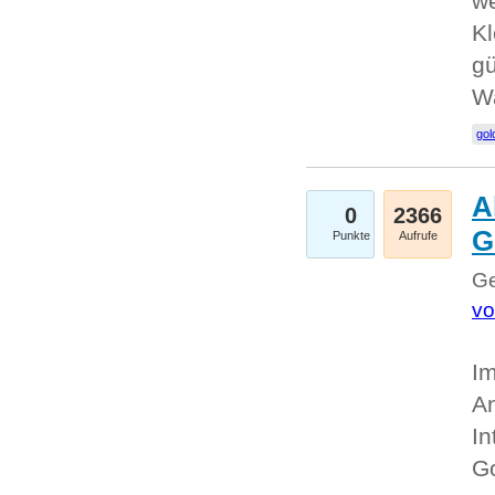
we
Kl
gü
W
gol
A
0
2366
G
Punkte
Aufrufe
Ge
vo
Im
An
In
G