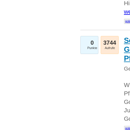
Hi
we
gol
S
0
3744
G
Punkte
Aufrufe
P
Ge
Wi
Pf
Go
Ju
G
gol