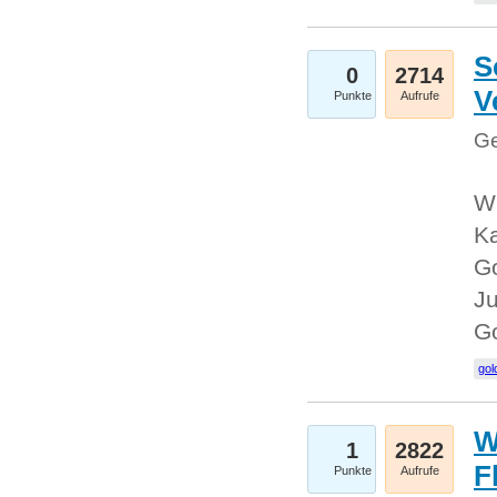
S
0
2714
V
Punkte
Aufrufe
Ge
Wi
Ka
Go
Ju
G
gol
W
1
2822
F
Punkte
Aufrufe