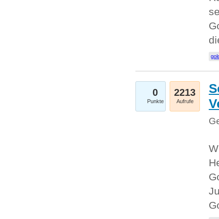
se
Go
d
gol
S
0
2213
V
Punkte
Aufrufe
Ge
Wi
He
Go
Ju
G