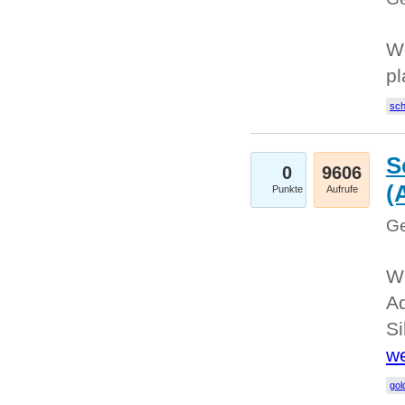
Wo
pl
sc
S
0
9606
(
Punkte
Aufrufe
Ge
We
A
Si
we
go