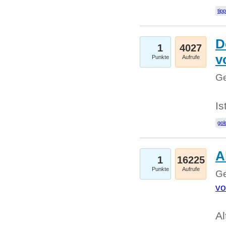
tip
D
1
4027
v
Punkte
Aufrufe
Ge
Is
gol
A
1
16225
Punkte
Aufrufe
Ge
vo
Al