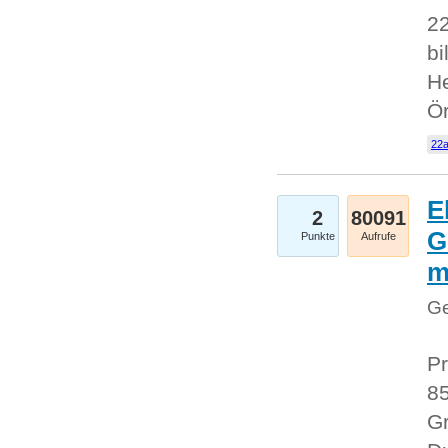
22
bi
He
Ö
22a
E
2
80091
G
Punkte
Aufrufe
Ge
Pr
85
Gr