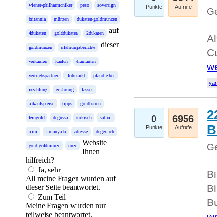
wiener-philharmoniker
peso
sovereign
Punkte
Aufrufe
Ge
britannia
münzen
dukaten-goldmünzen
auf
4dukaten
golddukaten
2dukaten
Al
dieser
goldmünzen
erfahrungsberichte
Cu
verkaufen
kaufen
diamanten
we
vertriebspartner
flohmarkt
pfandleiher
yar
inzahlung
erfahrung
lassen
ankaufspreise
tipps
goldbarren
2
0
6956
feingold
degussa
türkisch
satimi
B
Punkte
Aufrufe
alim
almanyada
adresse
degerloch
Website
Ge
gold-goldmünze
unze
Ihnen
hilfreich?
Ja, sehr
Bi
All meine Fragen wurden auf
Bi
dieser Seite beantwortet.
Zum Teil
Bu
Meine Fragen wurden nur
teilweise beantwortet.
we