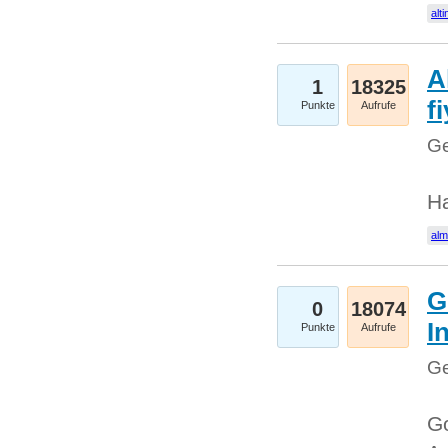
alti
A
1
18325
fi
Punkte
Aufrufe
Ge
H
al
G
0
18074
I
Punkte
Aufrufe
Ge
Go