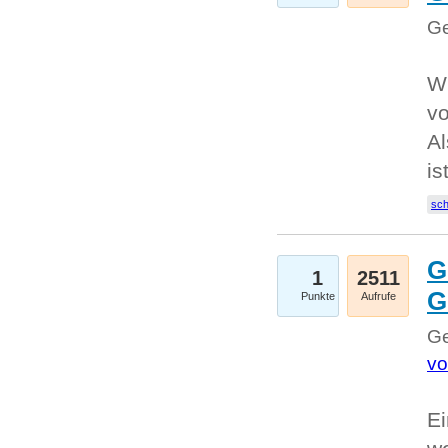
Ge
W
v
Al
is
sc
G
1
2511
G
Punkte
Aufrufe
Ge
vo
Ei