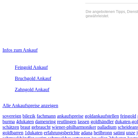
Die angebotenen Tipps, Dienste 
gewährleistet.
Haupt-
Laufend aktualisierte Ankaufspreise...
Infos zum Ankauf
Sidebar
Aktuelle Preise Heute:
(Primary)
Feingold Ankauf
2026-08-09 - 07:31:38
-
23:50
Bruchgold Ankauf
2026-08-09 - 07:31:38
-
23:50
Zahngold Ankauf
2026-08-09 - 07:31:38
-
23:50
Alle Ankaufspreise anzeigen
sovereign
bilezik
fachmann
ankaufspreise
goldankaufstellen
feingold
burma
4dukaten
damenring
reutlingen
lassen
goldhändler
dukaten-go
schätzen
braut
gebraucht
wiener-philharmoniker
palladium
scheideans
goldbarren
1dukaten
erfahrungsberichte
adana
heilbronn
satimi
unze