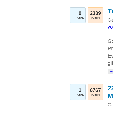
T
0
2339
Punkte
Aufrufe
Ge
vo
Go
Pr
Es
g
pre
2
1
6767
M
Punkte
Aufrufe
Ge