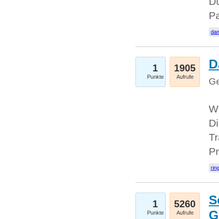
Du
Pa
dam
D
1
1905
Punkte
Aufrufe
Ge
W
Di
Tr
Pr
rin
S
1
5260
G
Punkte
Aufrufe