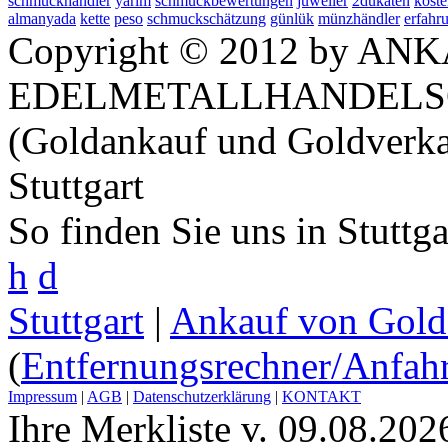
schmuckhändler
yarim
schmuckbewertungen
juwelier
2dukaten
koste
almanyada
kette
peso
schmuckschätzung
günlük
münzhändler
erfahr
Copyright © 2012 by ANK
EDELMETALLHANDELS
(Goldankauf und Goldverka
Stuttgart
So finden Sie uns in Stuttg
h
d
Stuttgart
|
Ankauf von Gold 
(
Entfernungsrechner/Anfahr
Impressum
|
AGB
|
Datenschutzerklärung
|
KONTAKT
Ihre Merkliste v. 09.08.202