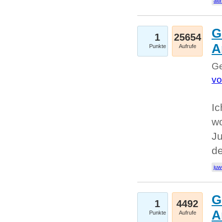
alti
G
1
25654
A
Punkte
Aufrufe
Ge
vo
Ic
w
Ju
d
juw
G
1
4492
A
Punkte
Aufrufe