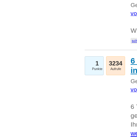
Ge
vo
W
sc
6
1
3234
i
Punkte
Aufrufe
Ge
vo
6 
ge
I
we