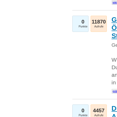
wie
G
0
11870
Ö
Punkte
Aufrufe
S
Ge
Wi
Du
an
i
gol
D
0
4457
A
Punkte
Aufrufe