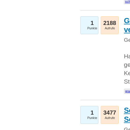
sc
G
1
2188
v
Punkte
Aufrufe
Ge
H
ge
Ke
S
gr
S
1
3477
S
Punkte
Aufrufe
Ge