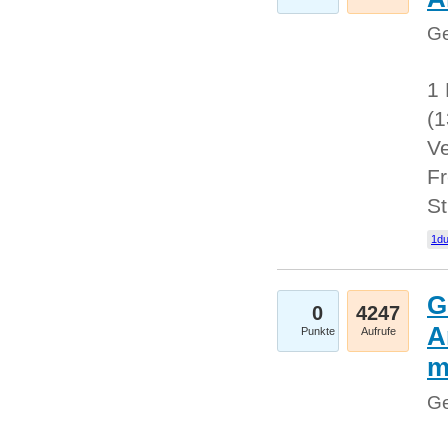
Ge
1 
(
Ve
Fr
St
1du
G
0
4247
A
Punkte
Aufrufe
m
Ge