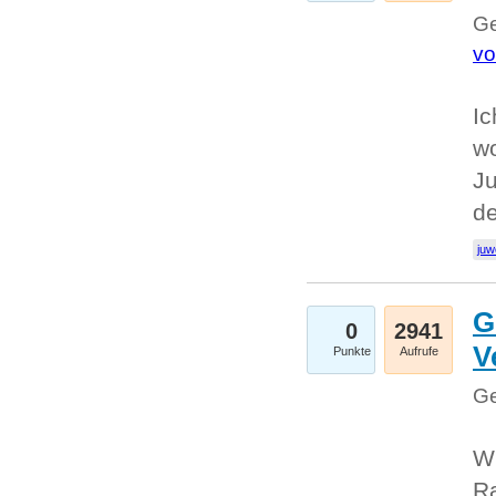
Ge
vo
Ic
w
Ju
d
juw
G
0
2941
V
Punkte
Aufrufe
Ge
Wi
Ra