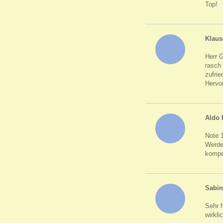
Top!
Klaus
Herr G
rasch 
zufri
Hervor
Aldo 
Note 1
Werde 
kompe
Sabin
Sehr 
wirkli