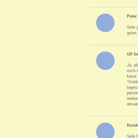
Peter
Sehr 
gutes
Ulf S
Ja, al
noch ü
keine 
"Gold
tagesa
persön
weite
aktual
Kund
Sehr f