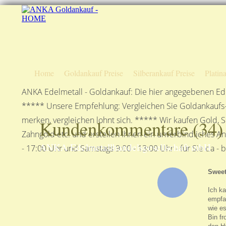
Home
Goldankauf Preise
Silberankauf Preise
Platin
ANKA Edelmetall - Goldankauf: Die hier angegebenen Ede
***** Unsere Empfehlung: Vergleichen Sie Goldankaufs-P
merken, vergleichen lohnt sich. ***** Wir kaufen Gold, S
Kundenkommentare (
34
)
Zahngold etc. und erstellen Ihnen ein unverbindliches A
ANKA Edelmetallhandelsgesellschaft mbH
- 17:00 Uhr und Samstags 9:00 - 13:00 Uhr - für Sie da - 
Swee
Ich ka
empfan
wie es
Bin fr