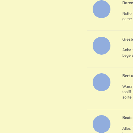
Doree
Nette 
gerne
Giesb
Anka G
begeis
Bert u
Waren 
top!!!
sollte
Beate
Alles 