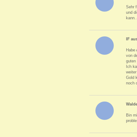
Sehr 
und d
kann.
IF au
Habe 
von de
guten 
Ich ka
weite
Gold 
noch 
Wald
Bin mi
probl