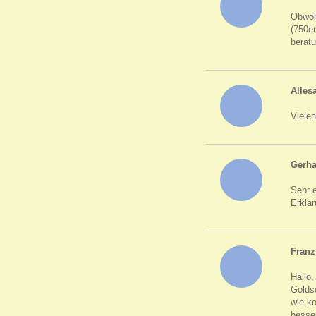
Obwohl
(750e
beratu
Alles
Vielen
Gerha
Sehr 
Erklä
Franz
Hallo,
Goldsc
wie k
besser