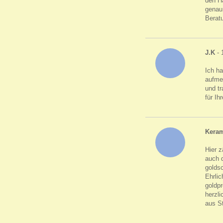
den H
genau 
Berat
J.K
- 
Ich h
aufme
und tr
für Ih
Keram
Hier z
auch d
golds
Ehrlic
goldpr
herzli
aus S