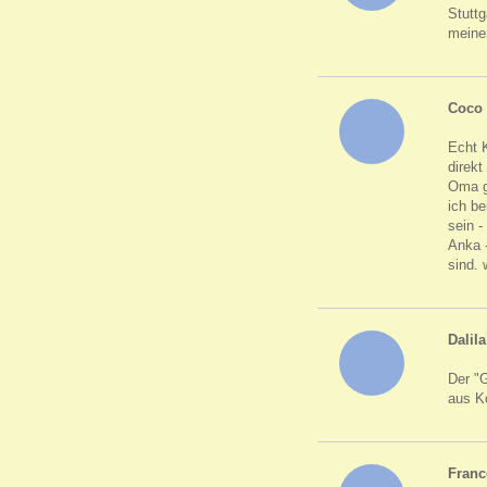
Stuttg
meine
Coco
Echt K
direk
Oma ge
ich be
sein -
Anka -
sind. 
Dalila
Der "G
aus K
Franc