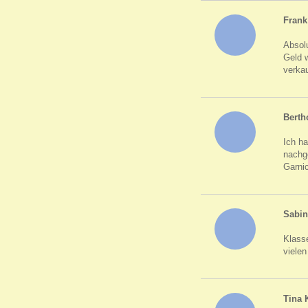
Fran
Absol
Geld 
verkau
Berth
Ich h
nachge
Garnic
Sabin
Klass
viele
Tina 