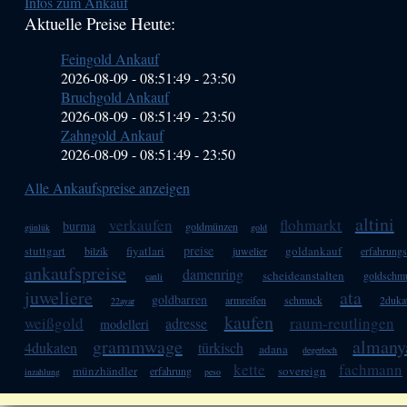
Infos zum Ankauf
Sidebar
Aktuelle Preise Heute:
(Primary)
Feingold Ankauf
2026-08-09 - 08:51:49
-
23:50
Bruchgold Ankauf
2026-08-09 - 08:51:49
-
23:50
Zahngold Ankauf
2026-08-09 - 08:51:49
-
23:50
Alle Ankaufspreise anzeigen
altini
verkaufen
flohmarkt
burma
goldmünzen
günlük
gold
preise
stuttgart
fiyatlari
goldankauf
bilzik
juwelier
erfahrungs
ankaufspreise
damenring
scheideanstalten
goldschm
canli
juweliere
ata
goldbarren
armreifen
schmuck
2duka
22ayar
kaufen
weißgold
raum-reutlingen
adresse
modelleri
grammwage
almany
4dukaten
türkisch
adana
degerloch
kette
fachmann
münzhändler
sovereign
erfahrung
inzahlung
peso