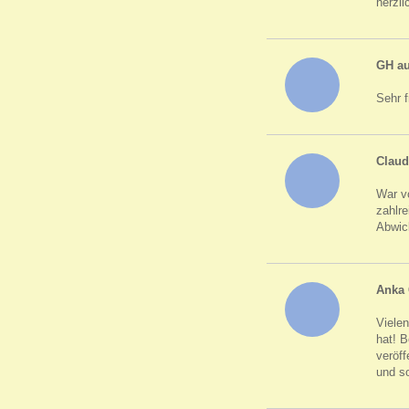
herzl
GH a
Sehr f
Claud
War v
zahlre
Abwick
Anka 
Vielen
hat! B
veröf
und so