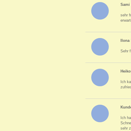
Sami 
sehr 
erwart
Ilon
Sehr f
Heiko
Ich k
zufrie
Kunde
Ich h
Schne
sehr 