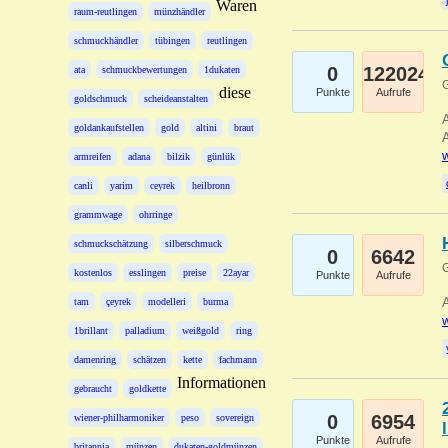
Waren
raum-reutlingen
münzhändler
schmuckhändler
tübingen
reutlingen
0
122024
ata
schmuckbewertungen
1dukaten
G
diese
Punkte
Aufrufe
goldschmuck
scheideanstalten
A
goldankaufstellen
gold
altini
braut
A
w
armreifen
adana
bilzik
günlük
canli
yarim
ceyrek
heilbronn
grammwage
ohrringe
schmuckschätzung
silberschmuck
0
6642
G
kostenlos
esslingen
preise
22ayar
Punkte
Aufrufe
A
tam
çeyrek
modelleri
burma
w
1brillant
palladium
weißgold
ring
damenring
schätzen
kette
fachmann
Informationen
gebraucht
goldkette
0
6954
wiener-philharmoniker
peso
sovereign
Punkte
Aufrufe
britannia
münzen
dukaten-goldmünzen