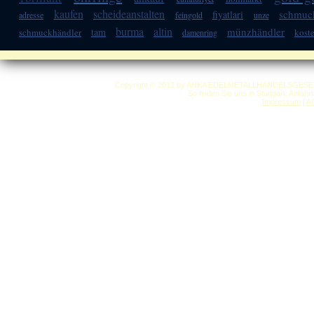
kaufen
scheideanstalten
schmuc
fiyatlari
adresse
feingold
unze
burma
altin
münzhändler
tam
schmuckhändler
kost
damenring
Copyright © 2012 by ANKA EDELMETALLHANDELSGESELLSC
So finden Sie uns in Stuttgart: Anfah
Impressum
|
A