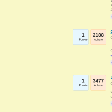
W
s
1
2188
G
Punkte
Aufrufe
O
w
1
3477
G
Punkte
Aufrufe
W