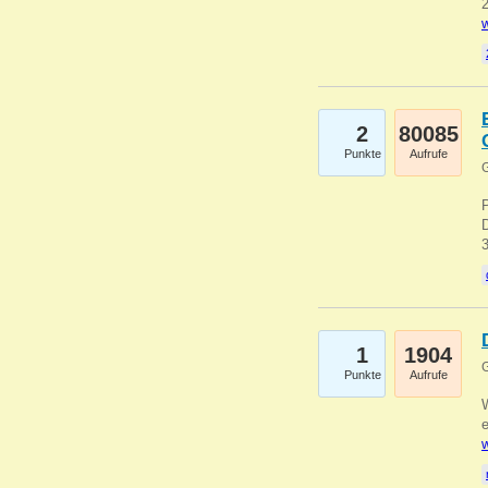
2
w
2
80085
Punkte
Aufrufe
G
1
1904
G
Punkte
Aufrufe
e
w