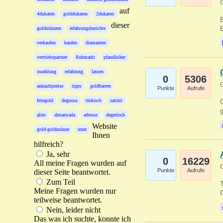
G
auf
4dukaten
golddukaten
2dukaten
B
dieser
B
goldmünzen
erfahrungsberichte
verkaufen
kaufen
diamanten
vertriebspartner
flohmarkt
pfandleiher
inzahlung
erfahrung
lassen
0
5306
G
ankaufspreise
tipps
goldbarren
Punkte
Aufrufe
feingold
degussa
türkisch
satimi
G
g
alim
almanyada
adresse
degerloch
Website
gold-goldmünze
unze
Ihnen
hilfreich?
Ja, sehr
0
16229
All meine Fragen wurden auf
G
Punkte
Aufrufe
dieser Seite beantwortet.
Zum Teil
T
Meine Fragen wurden nur
O
teilweise beantwortet.
Nein, leider nicht
Das was ich suchte, konnte ich