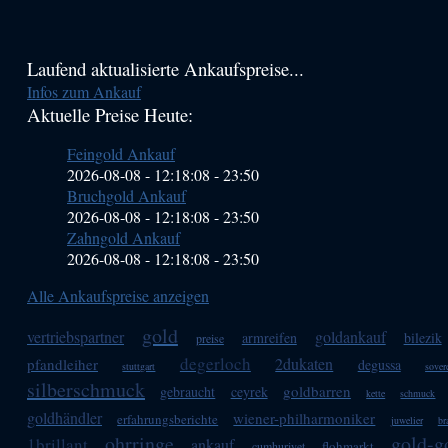
Haupt-
Laufend aktualisierte Ankaufspreise...
Infos zum Ankauf
Sidebar
Aktuelle Preise Heute:
(Primary)
Feingold Ankauf
2026-08-08 - 12:18:08
-
23:50
Bruchgold Ankauf
2026-08-08 - 12:18:08
-
23:50
Zahngold Ankauf
2026-08-08 - 12:18:08
-
23:50
Alle Ankaufspreise anzeigen
gold
vertriebspartner
goldankauf
armreifen
bilezik
preise
degerloch
2dukaten
pfandleiher
degussa
stuttgart
sover
silberschmuck
goldbarren
gebraucht
ceyrek
kette
schmuck
goldhändler
wiener-philharmoniker
erfahrungsberichte
juwelier
br
ohrringe
gold-g
1brillant
ankauf
flohmarkt
cumhuriyet