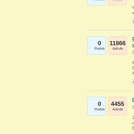
I
a
0
11866
Punkte
Aufrufe
G
B
0
4455
G
Punkte
Aufrufe
u