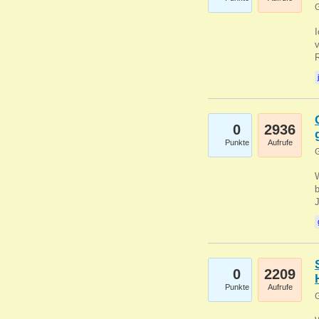
G
0
2936
Punkte
Aufrufe
G
b
0
2209
Punkte
Aufrufe
G