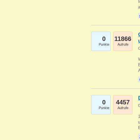
I
a
0
11866
Punkte
Aufrufe
G
B
0
4457
G
Punkte
Aufrufe
u