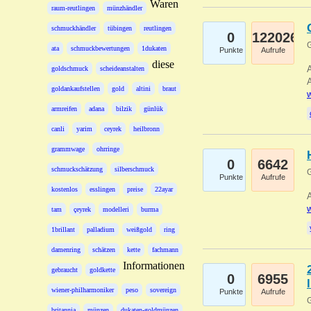
Waren
raum-reutlingen
münzhändler
schmuckhändler
tübingen
reutlingen
0
122026
G
ata
schmuckbewertungen
1dukaten
Punkte
Aufrufe
diese
A
goldschmuck
scheideanstalten
A
goldankaufstellen
gold
altini
braut
w
armreifen
adana
bilzik
günlük
canli
yarim
ceyrek
heilbronn
grammwage
ohrringe
0
6642
schmuckschätzung
silberschmuck
G
Punkte
Aufrufe
kostenlos
esslingen
preise
22ayar
A
w
tam
çeyrek
modelleri
burma
1brillant
palladium
weißgold
ring
damenring
schätzen
kette
fachmann
Informationen
gebraucht
goldkette
0
6955
wiener-philharmoniker
peso
sovereign
Punkte
Aufrufe
G
britannia
münzen
dukaten-goldmünzen