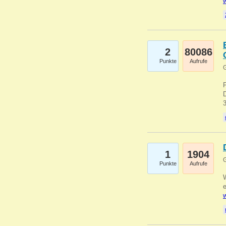
w
2
80086
Punkte
Aufrufe
G
1
1904
G
Punkte
Aufrufe
e
w