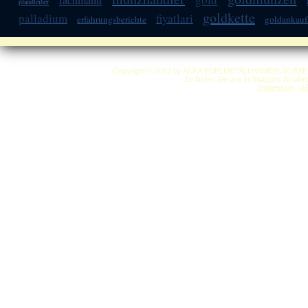
pfandleiher
goldkette
palladium
fiyatlari
erfahrungsberichte
goldankauf
Copyright © 2012 by ANKA EDELMETALLHANDELSGESELLSC
So finden Sie uns in Stuttgart: Anfah
Impressum
|
A