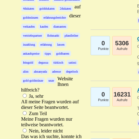
B
auf
4dukaten
golddukaten
2dukaten
B
dieser
goldmünzen
erfahrungsberichte
verkaufen
kaufen
diamanten
vertriebspartner
flohmarkt
pfandleiher
0
5306
inzahlung
erfahrung
lassen
G
Punkte
Aufrufe
ankaufspreise
tipps
goldbarren
G
g
feingold
degussa
türkisch
satimi
alim
almanyada
adresse
degerloch
Website
gold-goldmünze
unze
Ihnen
hilfreich?
0
16231
Ja, sehr
G
Punkte
Aufrufe
All meine Fragen wurden auf
dieser Seite beantwortet.
T
Zum Teil
O
Meine Fragen wurden nur
teilweise beantwortet.
Nein, leider nicht
Das was ich suchte, konnte ich