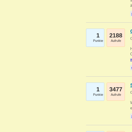
s
1
2188
G
Punkte
Aufrufe
O
w
1
3477
G
Punkte
Aufrufe
W