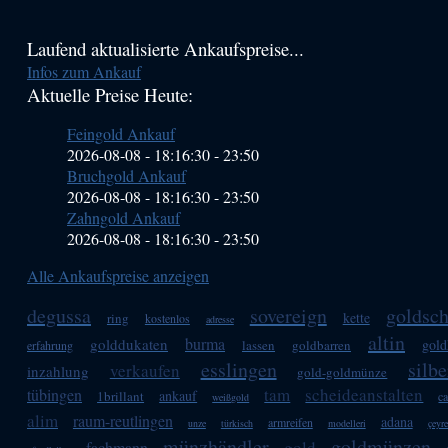
Haupt-
Laufend aktualisierte Ankaufspreise...
Infos zum Ankauf
Sidebar
Aktuelle Preise Heute:
(Primary)
Feingold Ankauf
2026-08-08 - 18:16:30
-
23:50
Bruchgold Ankauf
2026-08-08 - 18:16:30
-
23:50
Zahngold Ankauf
2026-08-08 - 18:16:30
-
23:50
Alle Ankaufspreise anzeigen
degussa
sovereign
goldsc
kette
ring
kostenlos
adresse
altin
burma
golddukaten
gold
lassen
goldbarren
erfahrung
esslingen
silb
verkaufen
inzahlung
gold-goldmünze
tam
scheideanstalten
tübingen
ankauf
1brillant
ca
weißgold
alim
raum-reutlingen
adana
armreifen
unze
türkisch
modelleri
çeyr
münzhändler
goldmünzen
gold
fachmann