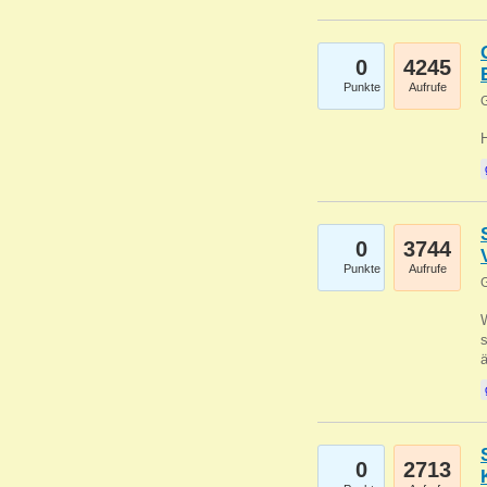
0
4245
Punkte
Aufrufe
G
0
3744
Punkte
Aufrufe
G
W
s
0
2713