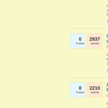
0
2937
Punkte
Aufrufe
G
b
0
2210
Punkte
Aufrufe
G
W