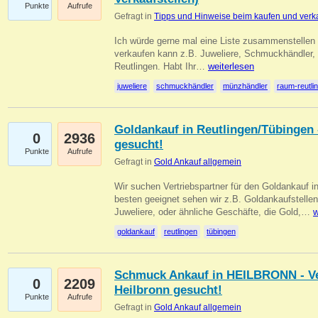
Punkte
Aufrufe
Gefragt in
Tipps und Hinweise beim kaufen und verk
Ich würde gerne mal eine Liste zusammenstelle
verkaufen kann z.B. Juweliere, Schmuckhändler
Reutlingen. Habt Ihr…
weiterlesen
juweliere
schmuckhändler
münzhändler
raum-reutli
Goldankauf in Reutlingen/Tübingen 
0
2936
gesucht!
Punkte
Aufrufe
Gefragt in
Gold Ankauf allgemein
Wir suchen Vertriebspartner für den Goldankauf 
besten geeignet sehen wir z.B. Goldankaufstellen
Juweliere, oder ähnliche Geschäfte, die Gold,…
w
goldankauf
reutlingen
tübingen
Schmuck Ankauf in HEILBRONN - Ver
0
2209
Heilbronn gesucht!
Punkte
Aufrufe
Gefragt in
Gold Ankauf allgemein