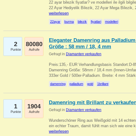
22 ayar bilezik fiyatlar? ve modelleri ile ilgili bilg
22 Ayar Hediyelik Bilezik, 22 Ayar Mega Bilezik
weiterlesen
22ayar
burma
bilezik
fiyatlari
modelleri
Eleganter Damenring aus Palladium 
2
80080
Größe : 58 mm / 18, 4 mm
Punkte
Aufrufe
Gefragt in
Diamanten verkaufen
Preis:135,- EUR Verhandlungsbasis Standort:D-85
Damenring Größe: 58mm / 18,4 mm (Innen-Umfang
333er Gold / 500er-Palladium. Breite: 4 mm Stä
damenring
palladium
gold
1brillant
Damenring mit Brillant zu verkaufe
1
1904
Gefragt in
Diamanten verkaufen
Punkte
Aufrufe
Wunderschöner Ring aus Weißgold mit 14 echten 
ein echter Traum, damit fühlt man sich wie eine kl
weiterlesen