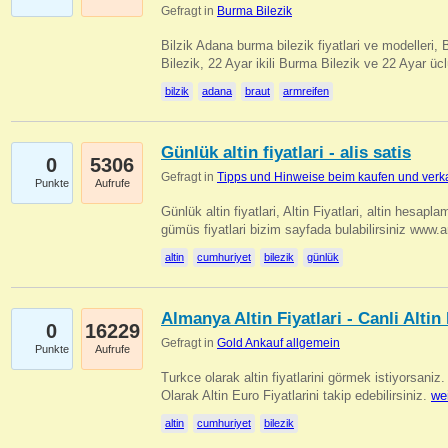
Gefragt in
Burma Bilezik
Bilzik Adana burma bilezik fiyatlari ve modelleri, 
Bilezik, 22 Ayar ikili Burma Bilezik ve 22 Ayar 
bilzik
adana
braut
armreifen
Günlük altin fiyatlari - alis satis
0
5306
Gefragt in
Tipps und Hinweise beim kaufen und verk
Punkte
Aufrufe
Günlük altin fiyatlari, Altin Fiyatlari, altin hesapla
gümüs fiyatlari bizim sayfada bulabilirsiniz www.
altin
cumhuriyet
bilezik
günlük
Almanya Altin Fiyatlari - Canli Altin F
0
16229
Gefragt in
Gold Ankauf allgemein
Punkte
Aufrufe
Turkce olarak altin fiyatlarini görmek istiyorsaniz.
Olarak Altin Euro Fiyatlarini takip edebilirsiniz.
we
altin
cumhuriyet
bilezik