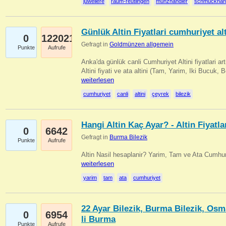
juweliere
raum-reutlingen
münzhändler
schmuckhän
Günlük Altin Fiyatlari cumhuriyet alt
0
122021
Gefragt in
Goldmünzen allgemein
Punkte
Aufrufe
Anka'da günlük canli Cumhuriyet Altini fiyatlari 
Altini fiyati ve ata altini (Tam, Yarim, Iki Bucuk, 
weiterlesen
cumhuriyet
canli
altini
çeyrek
bilezik
Hangi Altin Kaç Ayar? - Altin Fiyatla
0
6642
Gefragt in
Burma Bilezik
Punkte
Aufrufe
Altin Nasil hesaplanir? Yarim, Tam ve Ata Cumhuri
weiterlesen
yarim
tam
ata
cumhuriyet
22 Ayar Bilezik, Burma Bilezik, Osm
0
6954
li Burma
Punkte
Aufrufe