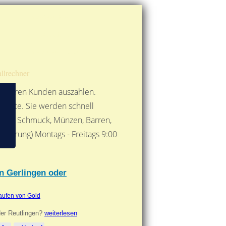
Route berechnen
So finden Sie uns
Gold mit der Post senden
llrechner
 unseren Kunden auszahlen.
ebote. Sie werden schnell
 Form: Schmuck, Münzen, Barren,
nbarung) Montags - Freitags 9:00
***
in Gerlingen oder
aufen von Gold
der Reutlingen?
weiterlesen