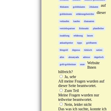
auf
4dukaten
golddukaten
2dukaten
dieser
goldmünzen
erfahrungsberichte
verkaufen
kaufen
diamanten
vertriebspartner
flohmarkt
pfandleiher
inzahlung
erfahrung
lassen
ankaufspreise
tipps
goldbarren
feingold
degussa
türkisch
satimi
alim
almanyada
adresse
degerloch
Website
gold-goldmünze
unze
Ihnen
hilfreich?
Ja, sehr
All meine Fragen wurden auf
dieser Seite beantwortet.
Zum Teil
Meine Fragen wurden nur
teilweise beantwortet.
Nein, leider nicht
Das was ich suchte, konnte ich