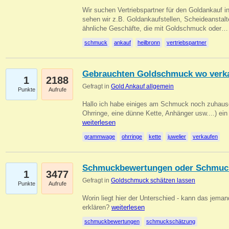
Wir suchen Vertriebspartner für den Goldankauf i
sehen wir z.B. Goldankaufstellen, Scheideanstalt
ähnliche Geschäfte, die mit Goldschmuck oder
schmuck
ankauf
heilbronn
vertriebspartner
Gebrauchten Goldschmuck wo verk
1
2188
Gefragt in
Gold Ankauf allgemein
Punkte
Aufrufe
Hallo ich habe einiges am Schmuck noch zuhause
Ohrringe, eine dünne Kette, Anhänger usw....) ei
weiterlesen
grammwage
ohrringe
kette
juwelier
verkaufen
Schmuckbewertungen oder Schmuc
1
3477
Gefragt in
Goldschmuck schätzen lassen
Punkte
Aufrufe
Worin liegt hier der Unterschied - kann das jeman
erklären?
weiterlesen
schmuckbewertungen
schmuckschätzung