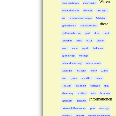
Waren
raum-reutlingen
münzhändler
schmuckhändler
tübingen
reutlingen
ata
schmuckbewertungen
1dukaten
diese
goldschmuck
scheideanstalten
goldankaufstellen
gold
altini
braut
armreifen
adana
bilzik
günlük
canli
yarim
ceyrek
heilbronn
grammwage
ohrringe
schmuckschätzung
silberschmuck
kostenlos
esslingen
preise
22ayar
tam
çeyrek
modelleri
burma
1brillant
palladium
weißgold
ring
damenring
schätzen
kette
fachmann
Informationen
gebraucht
goldkette
wiener-philharmoniker
peso
sovereign
britannia
münzen
dukaten-goldmünzen