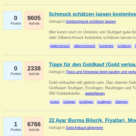
Schmuck schätzen lassen kostenlos
0
9605
Gefragt in
Goldschmuck schätzen lassen
Punkte
Aufrufe
Wer kennt noch im Umkreis von Stuttgart gute 
oder Silberschmuck kostenlos schätzen lassen 
goldschmuck
silberschmuck
kostenlos
schätzen
Tipps für den Goldkauf (Gold verka
0
2338
Gefragt in
Tipps und Hinweise beim kaufen und verk
Punkte
Aufrufe
Gold verkaufen will gelernt sein. Das oberste Gebo
Großraum Stuttgart, Esslingen, Reutlingen und T
300 Goldankäufer…
weiterlesen
preise
stuttgart
esslingen
reutlingen
tübingen
22 Ayar Burma Bilezik, Fiyatlari, Mo
1
6766
Gefragt in
Gold Ankauf allgemein
Punkte
Aufrufe