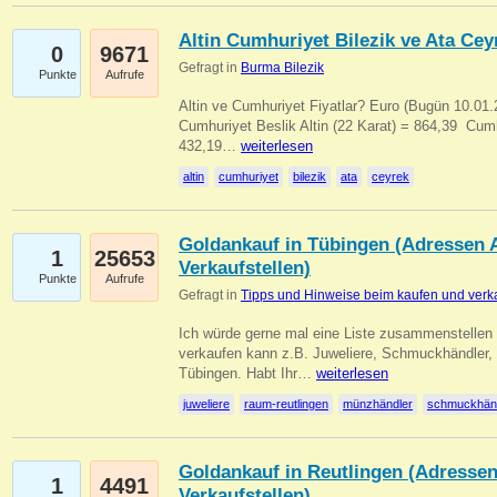
Altin Cumhuriyet Bilezik ve Ata Ceyr
0
9671
Gefragt in
Burma Bilezik
Punkte
Aufrufe
Altin ve Cumhuriyet Fiyatlar? Euro (Bugün 10.01.20
Cumhuriyet Beslik Altin (22 Karat) = 864,39  Cumh
432,19…
weiterlesen
altin
cumhuriyet
bilezik
ata
ceyrek
Goldankauf in Tübingen (Adressen A
1
25653
Verkaufstellen)
Punkte
Aufrufe
Gefragt in
Tipps und Hinweise beim kaufen und verk
Ich würde gerne mal eine Liste zusammenstelle
verkaufen kann z.B. Juweliere, Schmuckhändler
Tübingen. Habt Ihr…
weiterlesen
juweliere
raum-reutlingen
münzhändler
schmuckhän
Goldankauf in Reutlingen (Adressen
1
4491
Verkaufstellen)