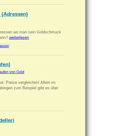
 (Adressen)
Adressen wo man sein Goldschmuck
kann?
weiterlesen
lassen
ufen)
aufen von Gold
t: Preise vergleichen! Allein im
übingen zum Beispiel gibt es über
delleri