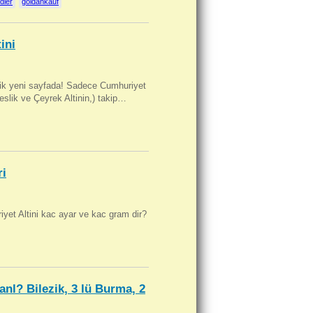
dler
goldankauf
ini
artik yeni sayfada! Sadece Cumhuriyet
Beslik ve Çeyrek Altinin,) takip…
ri
yet Altini kac ayar ve kac gram dir?
anl? Bilezik, 3 lü Burma, 2