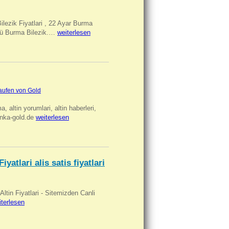
Bilezik Fiyatlari , 22 Ayar Burma
üclü Burma Bilezik.…
weiterlesen
aufen von Gold
ma, altin yorumlari, altin haberleri,
anka-gold.de
weiterlesen
iyatlari alis satis fiyatlari
 Altin Fiyatlari - Sitemizden Canli
iterlesen