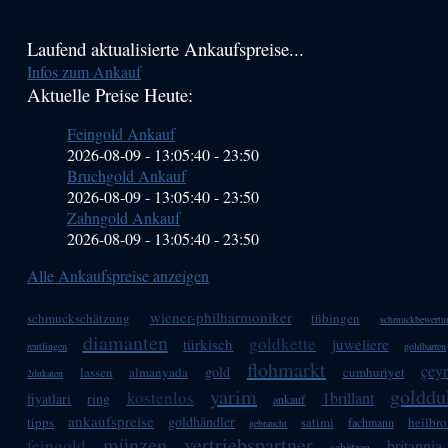
Haupt-
Laufend aktualisierte Ankaufspreise...
Infos zum Ankauf
Sidebar
Aktuelle Preise Heute:
(Primary)
Feingold Ankauf
2026-08-09 - 13:05:40
-
23:50
Bruchgold Ankauf
2026-08-09 - 13:05:40
-
23:50
Zahngold Ankauf
2026-08-09 - 13:05:40
-
23:50
Alle Ankaufspreise anzeigen
wiener-philharmoniker
schmuckschätzung
tübingen
schmuckbewertu
diamanten
goldkette
türkisch
juweliere
reutlingen
goldbarren
flohmarkt
çey
gold
lassen
almanyada
cumhuriyet
2dukaten
yarim
golddu
kostenlos
1brillant
fiyatlari
ring
ankauf
ankaufspreise
goldhändler
tipps
satimi
heilbr
fachmann
gebraucht
münzen
vertriebspartner
feingold
britannia
schätzen