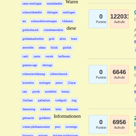
Waren
raum-reutlingen
münzhändler
schmuckhändler
tübingen
reutlingen
0
122031
G
ata
schmuckbewertungen
1dukaten
Punkte
Aufrufe
diese
A
goldschmuck
scheideanstalten
A
goldankaufstellen
gold
altini
braut
w
armreifen
adana
bilzik
günlük
canli
yarim
ceyrek
heilbronn
grammwage
ohrringe
0
6646
schmuckschätzung
silberschmuck
G
Punkte
Aufrufe
kostenlos
esslingen
preise
22ayar
A
w
tam
çeyrek
modelleri
burma
1brillant
palladium
weißgold
ring
damenring
schätzen
kette
fachmann
Informationen
gebraucht
goldkette
0
6956
wiener-philharmoniker
peso
sovereign
Punkte
Aufrufe
G
britannia
münzen
dukaten-goldmünzen