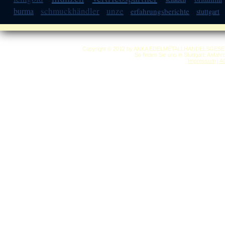
schmuckhändler
unze
burma
erfahrungsberichte
stuttgart
Copyright © 2012 by ANKA EDELMETALLHANDELSGESELLSC
So finden Sie uns in Stuttgart: Anfah
Impressum
|
A