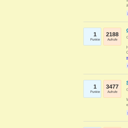
s
1
2188
G
Punkte
Aufrufe
O
w
1
3477
G
Punkte
Aufrufe
W