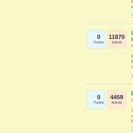
I
a
0
11870
Punkte
Aufrufe
G
B
0
4459
G
Punkte
Aufrufe
u