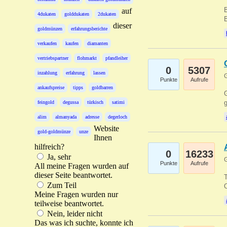
B
auf
4dukaten
golddukaten
2dukaten
B
dieser
goldmünzen
erfahrungsberichte
verkaufen
kaufen
diamanten
vertriebspartner
flohmarkt
pfandleiher
0
5307
inzahlung
erfahrung
lassen
G
Punkte
Aufrufe
ankaufspreise
tipps
goldbarren
G
g
feingold
degussa
türkisch
satimi
alim
almanyada
adresse
degerloch
Website
gold-goldmünze
unze
Ihnen
hilfreich?
0
16233
Ja, sehr
G
Punkte
Aufrufe
All meine Fragen wurden auf
dieser Seite beantwortet.
T
Zum Teil
O
Meine Fragen wurden nur
teilweise beantwortet.
Nein, leider nicht
Das was ich suchte, konnte ich