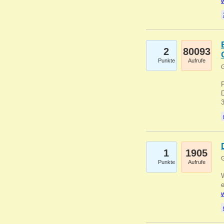
w
2
80093
Punkte
Aufrufe
G
1
1905
G
Punkte
Aufrufe
e
w