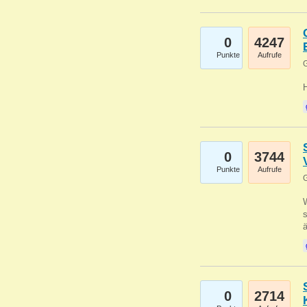
0
4247
Punkte
Aufrufe
G
0
3744
Punkte
Aufrufe
G
W
s
0
2714