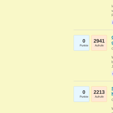
0
2941
Punkte
Aufrufe
G
b
0
2213
Punkte
Aufrufe
G
W