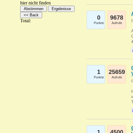
hier nicht finden
0
9678
Total:
G
Punkte
Aufrufe
A
C
1
25659
Punkte
Aufrufe
G
1
4500