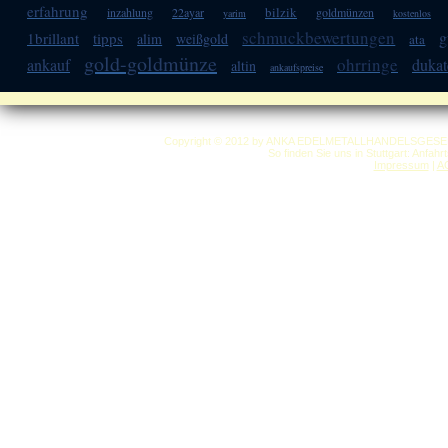
erfahrung
bilzik
inzahlung
22ayar
goldmünzen
yarim
kostenlos
schmuckbewertungen
g
1brillant
tipps
alim
weißgold
ata
gold-goldmünze
ohrringe
ankauf
duka
altin
ankaufspreise
Copyright © 2012 by ANKA EDELMETALLHANDELSGESELLSC
So finden Sie uns in Stuttgart: Anfah
Impressum
|
A