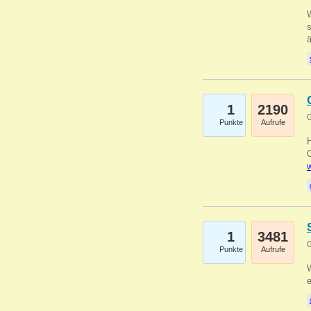
W
s
1
2190
G
Punkte
Aufrufe
O
w
1
3481
G
Punkte
Aufrufe
W