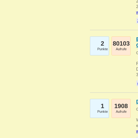
2
2
w
2
80103
Punkte
Aufrufe
G
1
1908
G
Punkte
Aufrufe
e
w