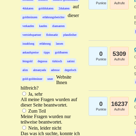
Punkte
Aufrufe
auf
G
4dukaten
golddukaten
2dukaten
dieser
B
goldmünzen
erfahrungsberichte
B
verkaufen
kaufen
diamanten
vertriebspartner
flohmarkt
pfandleiher
inzahlung
erfahrung
lassen
0
5309
ankaufspreise
tipps
goldbarren
G
Punkte
Aufrufe
feingold
degussa
türkisch
satimi
G
alim
almanyada
adresse
degerloch
g
Website
gold-goldmünze
unze
Ihnen
hilfreich?
Ja, sehr
All meine Fragen wurden auf
0
16237
dieser Seite beantwortet.
G
Punkte
Aufrufe
Zum Teil
Meine Fragen wurden nur
T
teilweise beantwortet.
O
Nein, leider nicht
Das was ich suchte, konnte ich