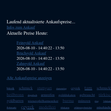
Haupt-
Laufend aktualisierte Ankaufspreise...
Infos zum Ankauf
Sidebar
Aktuelle Preise Heute:
(Primary)
Feingold Ankauf
2026-08-10 - 14:40:22
-
13:50
Bruchgold Ankauf
2026-08-10 - 14:40:22
-
13:50
Zahngold Ankauf
2026-08-10 - 14:40:22
-
13:50
Alle Ankaufspreise anzeigen
tam
stuttgart
schmuck
schmuck
ceyrek
bilezik
damenring
heilbronn
türkis
gebraucht
armreifen
golddukaten
degerloch
burma
goldbarren
münzen
wiener-philharmoniker
ring
1dukate
çeyrek
modelleri
münzhändle
flohmarkt
4dukaten
erfahrungsberichte