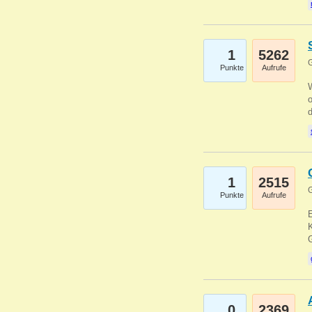
1
5262
G
Punkte
Aufrufe
1
2515
G
Punkte
Aufrufe
E
K
0
2369