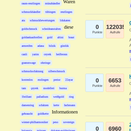
Waren
raum-reutlingen
münzhändler
schmuckhändler
tübingen
reutlingen
ata
schmuckbewertungen
1dukaten
0
122035
diese
goldschmuck
scheideanstalten
G
Punkte
Aufrufe
goldankaufstellen
gold
altini
braut
A
A
armreifen
adana
bilzik
günlük
w
canli
yarim
ceyrek
heilbronn
grammwage
ohrringe
schmuckschätzung
silberschmuck
0
6653
kostenlos
esslingen
preise
22ayar
G
Punkte
Aufrufe
tam
çeyrek
modelleri
burma
A
1brillant
palladium
weißgold
ring
w
damenring
schätzen
kette
fachmann
Informationen
gebraucht
goldkette
wiener-philharmoniker
peso
sovereign
0
6960
britannia
münzen
dukaten-goldmünzen