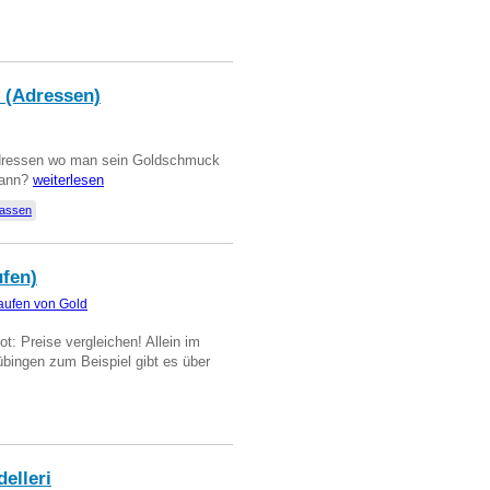
 (Adressen)
Adressen wo man sein Goldschmuck
kann?
weiterlesen
lassen
ufen)
aufen von Gold
t: Preise vergleichen! Allein im
übingen zum Beispiel gibt es über
delleri