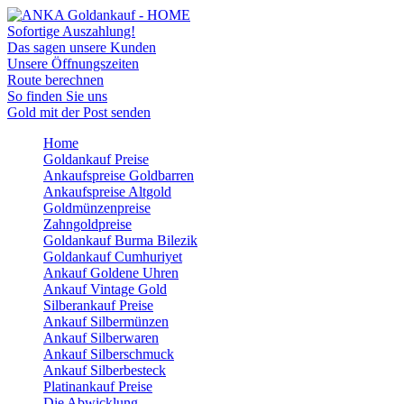
Sofortige Auszahlung!
Das sagen unsere Kunden
Unsere Öffnungszeiten
Route berechnen
So finden Sie uns
Gold mit der Post senden
Home
Goldankauf Preise
Ankaufspreise Goldbarren
Ankaufspreise Altgold
Goldmünzenpreise
Zahngoldpreise
Goldankauf Burma Bilezik
Goldankauf Cumhuriyet
Ankauf Goldene Uhren
Ankauf Vintage Gold
Silberankauf Preise
Ankauf Silbermünzen
Ankauf Silberwaren
Ankauf Silberschmuck
Ankauf Silberbesteck
Platinankauf Preise
Die Abwicklung