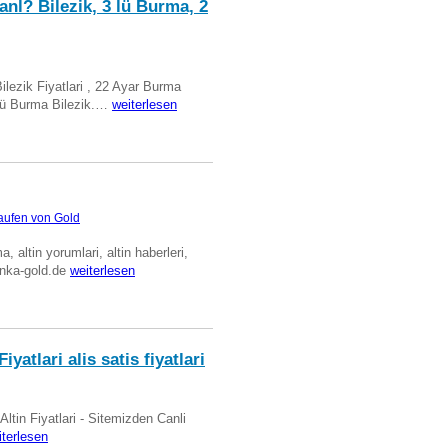
anl? Bilezik, 3 lü Burma, 2
Bilezik Fiyatlari , 22 Ayar Burma
üclü Burma Bilezik.…
weiterlesen
aufen von Gold
ma, altin yorumlari, altin haberleri,
anka-gold.de
weiterlesen
iyatlari alis satis fiyatlari
 Altin Fiyatlari - Sitemizden Canli
iterlesen