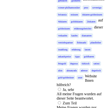
gebraucht
goldkette
wiener-philharmoniker
peso
sovereign
britannia
münzen
dukaten-goldmünzen
auf
4dukaten
golddukaten
2dukaten
dieser
goldmünzen
erfahrungsberichte
verkaufen
kaufen
diamanten
vertriebspartner
flohmarkt
pfandleiher
inzahlung
erfahrung
lassen
ankaufspreise
tipps
goldbarren
feingold
degussa
türkisch
satimi
alim
almanyada
adresse
degerloch
Website
gold-goldmünze
unze
Ihnen
hilfreich?
Ja, sehr
All meine Fragen wurden auf
dieser Seite beantwortet.
Zum Teil
Meine Fragen wurden nur