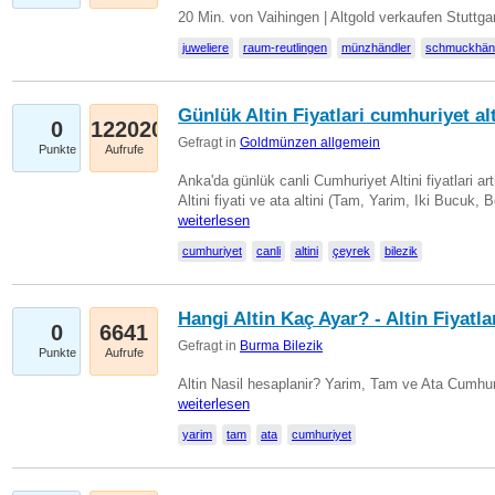
20 Min. von Vaihingen | Altgold verkaufen Stuttg
juweliere
raum-reutlingen
münzhändler
schmuckhän
Günlük Altin Fiyatlari cumhuriyet alt
0
122020
Gefragt in
Goldmünzen allgemein
Punkte
Aufrufe
Anka'da günlük canli Cumhuriyet Altini fiyatlari 
Altini fiyati ve ata altini (Tam, Yarim, Iki Bucuk, 
weiterlesen
cumhuriyet
canli
altini
çeyrek
bilezik
Hangi Altin Kaç Ayar? - Altin Fiyatla
0
6641
Gefragt in
Burma Bilezik
Punkte
Aufrufe
Altin Nasil hesaplanir? Yarim, Tam ve Ata Cumhuri
weiterlesen
yarim
tam
ata
cumhuriyet