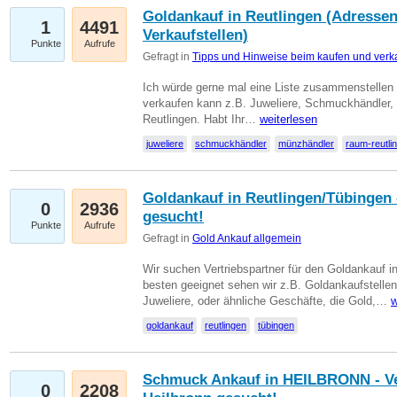
Goldankauf in Reutlingen (Adressen
1
4491
Verkaufstellen)
Punkte
Aufrufe
Gefragt in
Tipps und Hinweise beim kaufen und verk
Ich würde gerne mal eine Liste zusammenstelle
verkaufen kann z.B. Juweliere, Schmuckhändler
Reutlingen. Habt Ihr…
weiterlesen
juweliere
schmuckhändler
münzhändler
raum-reutli
Goldankauf in Reutlingen/Tübingen 
0
2936
gesucht!
Punkte
Aufrufe
Gefragt in
Gold Ankauf allgemein
Wir suchen Vertriebspartner für den Goldankauf 
besten geeignet sehen wir z.B. Goldankaufstellen
Juweliere, oder ähnliche Geschäfte, die Gold,…
w
goldankauf
reutlingen
tübingen
Schmuck Ankauf in HEILBRONN - Ver
0
2208