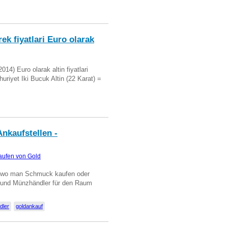
ek fiyatlari Euro olarak
14) Euro olarak altin fiyatlari
uriyet Iki Bucuk Altin (22 Karat) =
nkaufstellen -
aufen von Gold
n wo man Schmuck kaufen oder
, und Münzhändler für den Raum
dler
goldankauf