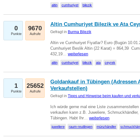
altin
cumhuriyet
bilezik
Altin Cumhuriyet Bilezik ve Ata Ceyr
0
9670
Gefragt in
Burma Bilezik
Punkte
Aufrufe
Altin ve Cumhuriyet Fiyatlar? Euro (Bugün 10.01.20
Cumhuriyet Beslik Altin (22 Karat) = 864,39  Cumh
432,19…
weiterlesen
altin
cumhuriyet
bilezik
ata
ceyrek
Goldankauf in Tübingen (Adressen A
1
25652
Verkaufstellen)
Punkte
Aufrufe
Gefragt in
Tipps und Hinweise beim kaufen und verk
Ich würde gerne mal eine Liste zusammenstelle
verkaufen kann z.B. Juweliere, Schmuckhändler
Tübingen. Habt Ihr…
weiterlesen
juweliere
raum-reutlingen
münzhändler
schmuckhän