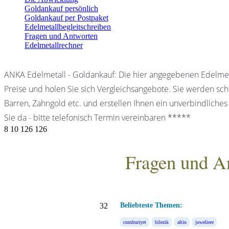
Goldankauf persönlich
Goldankauf per Postpaket
Edelmetallbegleitschreiben
Fragen und Antworten
Edelmetallrechner
ANKA Edelmetall - Goldankauf: Die hier angegebenen Edelmet
Preise und holen Sie sich Vergleichsangebote. Sie werden schn
Barren, Zahngold etc. und erstellen Ihnen ein unverbindliches
Sie da - bitte telefonisch Termin vereinbaren *****
8
10
126
126
Fragen und A
ANKA Edelmetallhandels
32
Beliebteste Themen:
cumhuriyet
bilezik
altin
juweliere