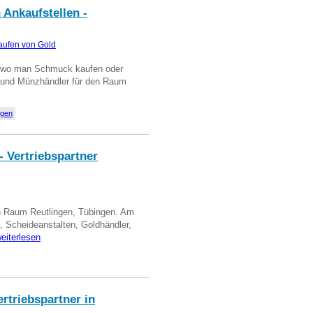
 Ankaufstellen -
aufen von Gold
n wo man Schmuck kaufen oder
, und Münzhändler für den Raum
ngen
- Vertriebspartner
in Raum Reutlingen, Tübingen. Am
, Scheideanstalten, Goldhändler,
eiterlesen
triebspartner in