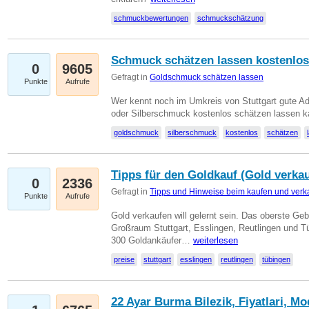
schmuckbewertungen
schmuckschätzung
Schmuck schätzen lassen kostenlos
0
9605
Gefragt in
Goldschmuck schätzen lassen
Punkte
Aufrufe
Wer kennt noch im Umkreis von Stuttgart gute 
oder Silberschmuck kostenlos schätzen lassen 
goldschmuck
silberschmuck
kostenlos
schätzen
Tipps für den Goldkauf (Gold verka
0
2336
Gefragt in
Tipps und Hinweise beim kaufen und verk
Punkte
Aufrufe
Gold verkaufen will gelernt sein. Das oberste Gebo
Großraum Stuttgart, Esslingen, Reutlingen und T
300 Goldankäufer…
weiterlesen
preise
stuttgart
esslingen
reutlingen
tübingen
22 Ayar Burma Bilezik, Fiyatlari, Mo