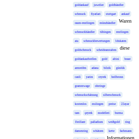
goldankauf
juwelier
goldhändler
schmuck
fiyatlari
stuttgart
ankauf
Waren
raum-reutlingen
münzhändler
schmuckhändler
tübingen
reutlingen
ata
schmuckbewertungen
1dukaten
diese
goldschmuck
scheideanstalten
goldankaufstellen
gold
altini
braut
armreifen
adana
bilzik
günlük
canli
yarim
ceyrek
heilbronn
grammwage
ohrringe
schmuckschätzung
silberschmuck
kostenlos
esslingen
preise
22ayar
tam
çeyrek
modelleri
burma
1brillant
palladium
weißgold
ring
damenring
schätzen
kette
fachmann
Informationen