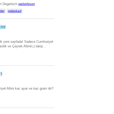
art Degerloch
weiterlesen
dler
goldankauf
ini
artik yeni sayfada! Sadece Cumhuriyet
Beslik ve Çeyrek Altinin,) takip…
ri
yet Altini kac ayar ve kac gram dir?