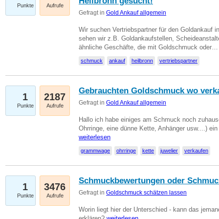
Heilbronn gesucht!
Punkte
Aufrufe
Gefragt in
Gold Ankauf allgemein
Wir suchen Vertriebspartner für den Goldankauf i
sehen wir z.B. Goldankaufstellen, Scheideanstalt
ähnliche Geschäfte, die mit Goldschmuck oder
schmuck
ankauf
heilbronn
vertriebspartner
Gebrauchten Goldschmuck wo verk
1
2187
Gefragt in
Gold Ankauf allgemein
Punkte
Aufrufe
Hallo ich habe einiges am Schmuck noch zuhause
Ohrringe, eine dünne Kette, Anhänger usw....) ei
weiterlesen
grammwage
ohrringe
kette
juwelier
verkaufen
Schmuckbewertungen oder Schmuc
1
3476
Gefragt in
Goldschmuck schätzen lassen
Punkte
Aufrufe
Worin liegt hier der Unterschied - kann das jeman
erklären?
weiterlesen