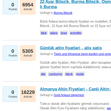
22 Ayar Bilezik, Burma Bilezik, Osm
0
6954
li Burma
Punkte
Aufrufe
Gefragt in
Burma Bilezik
Bilzik Adana burma bilezik fiyatlari ve modelleri, 
Bilezik, 22 Ayar ikili Burma Bilezik ve 22 Ayar 
bilzik
adana
braut
armreifen
Günlük altin fiyatlari - alis satis
0
5305
Gefragt in
Tipps und Hinweise beim kaufen und verk
Punkte
Aufrufe
Günlük altin fiyatlari, Altin Fiyatlari, altin hesapla
gümüs fiyatlari bizim sayfada bulabilirsiniz www.
altin
cumhuriyet
bilezik
günlük
Almanya Altin Fiyatlari - Canli Altin F
0
16229
Gefragt in
Gold Ankauf allgemein
Punkte
Aufrufe
Turkce olarak altin fiyatlarini görmek istiyorsaniz.
Olarak Altin Euro Fiyatlarini takip edebilirsiniz.
we