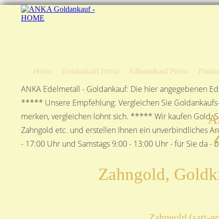
Home
Goldankauf Preise
Silberankauf Preise
Platin
ANKA Edelmetall - Goldankauf: Die hier angegebenen Ede
***** Unsere Empfehlung: Vergleichen Sie Goldankaufs-P
merken, vergleichen lohnt sich. ***** Wir kaufen Gold, S
A
Zahngold etc. und erstellen Ihnen ein unverbindliches A
- 17:00 Uhr und Samstags 9:00 - 13:00 Uhr - für Sie da - 
Zahngold, Goldk
Zahngold (satt-g