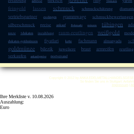
ring
erfahrung
türkisch
yarim
adresse
2dukaten
schmuck
feingold
lassen
schmuckschätzung
diamant
vertriebspartner
grammwage
schmuckbewertungen
esslingen
tübingen
ad
silberschmuck
preise
ankauf
flohmarkt
münzen
weißgold
raum-reutlingen
mode
unze
inzahlung
1dukaten
sc
fiyatlari
fachmann
almanyada
dukaten-goldmünzen
kette
goldmünze
bilezik
braut
armreifen
juweliere
reutlin
verkaufen
postversand
ankaufspreise
Copyright © 2012 by ANKA EDELMETALLHANDELSGESELLSC
So finden Sie uns in Stuttgart: Anfah
Impressum
|
A
Ihre Merkliste v. 10.08.2026
Auszahlung:
Euro