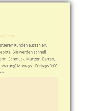
Route berechnen
So finden Sie uns
Gold mit der Post senden
llrechner
 unseren Kunden auszahlen.
ebote. Sie werden schnell
 Form: Schmuck, Münzen, Barren,
nbarung) Montags - Freitags 9:00
***