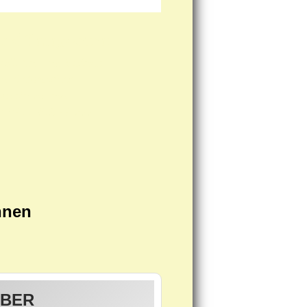
e Öffnungszeiten:
tall An- und Verkauf
h telefonischer
vereinbarung!
n: 0711-912 77 944
hnen
LBER