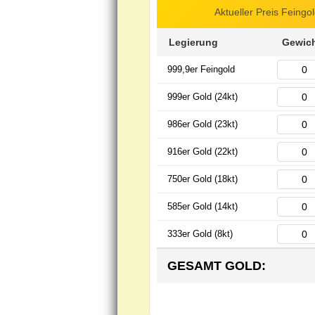
Aktueller Preis Feingo
Legierung
Gewich
999,9er Feingold
999er Gold (24kt)
986er Gold (23kt)
916er Gold (22kt)
750er Gold (18kt)
585er Gold (14kt)
333er Gold (8kt)
GESAMT GOLD: