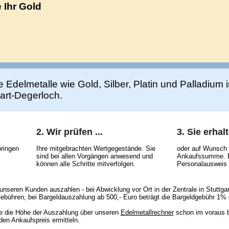
 Ihr Gold
e Edelmetalle wie Gold, Silber, Platin und Palladium 
art-Degerloch.
2. Wir prüfen ...
3. Sie erhal
bringen
Ihre mitgebrachten Wertgegestände. Sie
oder auf Wunsch 
sind bei allen Vorgängen anwesend und
Ankaufssumme. Bi
können alle Schritte mitverfolgen.
Personalausweis 
r unseren Kunden auszahlen - bei Abwicklung vor Ort in der Zentrale in Stuttg
ebühren, bei Bargeldauszahlung ab 500,- Euro beträgt die Bargeldgebühr 1%
 die Höhe der Auszahlung über unseren
Edelmetallrechner
schon im voraus b
en Ankaufspreis ermitteln.