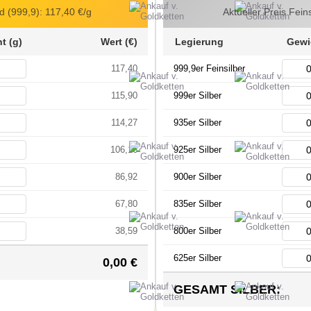
ld (999,9):
117,40
€/g
Aktueller Preis Fein
t (g)
Wert (€)
Legierung
Gewi
117,40
999,9er Feinsilber
115,90
999er Silber
114,27
935er Silber
106,16
925er Silber
86,92
900er Silber
67,80
835er Silber
38,59
800er Silber
625er Silber
0,00
€
GESAMT SILBER: