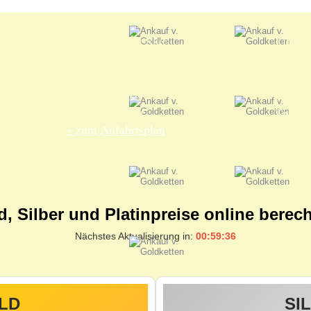
Unsere Adresse:
Unser
ANKA Edelmetallhandels-
Edelme
gesellschaft mbH
nur nac
Felix-Dahn-Str. 4
Termin
70597 Stuttgart
Telefo
» zum Anfahrtsplan
d, Silber und Platinpreise online berec
Nächstes Aktualisierung in:
00:59:35
LD
SI