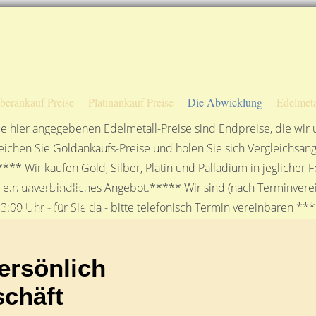
Sofortige Auszahlung!
Das sagen unsere Kunden
Unsere Öffnungszeiten
lberankauf Preise
Platinankauf Preise
Die Abwicklung
Edelmeta
e hier angegebenen Edelmetall-Preise sind Endpreise, die wir
ichen Sie Goldankaufs-Preise und holen Sie sich Vergleichsang
**** Wir kaufen Gold, Silber, Platin und Palladium in jeglicher
rsönlich
n ein unverbindliches Angebot.***** Wir sind (nach Terminverei
gesellschaft mbH
3:00 Uhr - für Sie da - bitte telefonisch Termin vereinbaren **
ersönlich
chäft