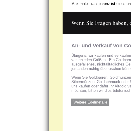
Maximale Transparenz ist eines uns
Wenn Sie Fragen haben, da
An- und Verkauf von Go
Übrigens, wir kaufen und verkaufen
verschieden Größen - Ein Goldbarren
ausgefallenes, nichtalltägliches G
jemanden richtig überraschen könn
Wenn Sie Goldbarren, Goldmünzen, 
Silbermünzen, Goldschmuck oder 
uns kaufen oder dafür Ihr Altgold 
möchten, bitten wir dies telefonisc
Weitere Edelmetalle