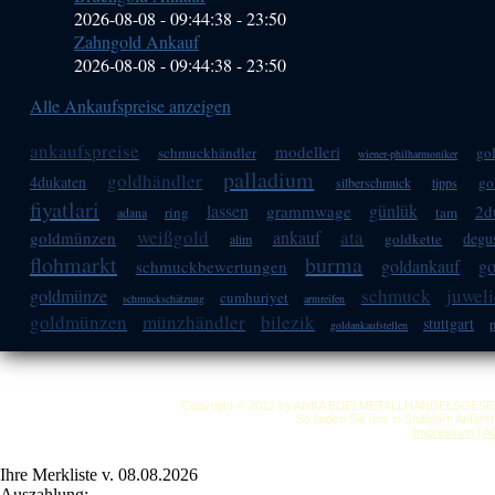
2026-08-08 - 09:44:38
-
23:50
Zahngold Ankauf
2026-08-08 - 09:44:38
-
23:50
Alle Ankaufspreise anzeigen
ankaufspreise
modelleri
schmuckhändler
go
wiener-philharmoniker
palladium
goldhändler
4dukaten
go
silberschmuck
tipps
fiyatlari
lassen
günlük
grammwage
2d
ring
tam
adana
weißgold
ata
ankauf
goldmünzen
degu
goldkette
alim
flohmarkt
burma
goldankauf
g
schmuckbewertungen
schmuck
juweli
goldmünze
cumhuriyet
schmuckschätzung
armreifen
goldmünzen
münzhändler
bilezik
stuttgart
goldankaufstellen
Copyright © 2012 by ANKA EDELMETALLHANDELSGESELLSC
So finden Sie uns in Stuttgart: Anfah
Impressum
|
A
Ihre Merkliste v. 08.08.2026
Auszahlung: