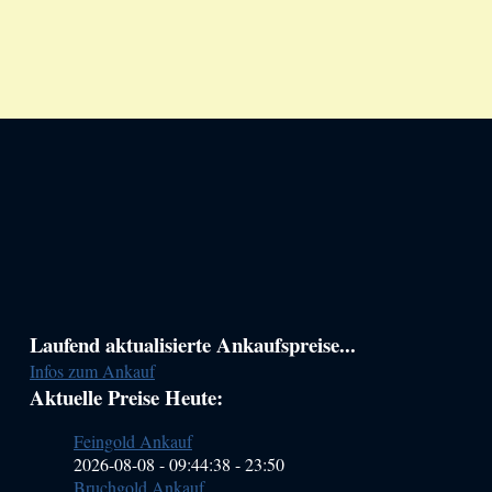
Haupt-
Laufend aktualisierte Ankaufspreise...
Infos zum Ankauf
Sidebar
Aktuelle Preise Heute:
(Primary)
Feingold Ankauf
2026-08-08 - 09:44:38
-
23:50
Bruchgold Ankauf