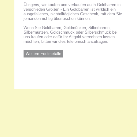
Übrigens, wir kaufen und verkaufen auch Goldbarren in
verschieden Größen - Ein Goldbarren ist wirklich ein
ausgefallenes, nichtalltägliches Geschenk, mit dem Sie
jemanden richtig überraschen können.
Wenn Sie Goldbarren, Goldmünzen, Silberbarren,
Silbermünzen, Goldschmuck oder Silberschmuck bei
uns kaufen oder dafür Ihr Altgold verrechnen lassen
möchten, bitten wir dies telefonisch anzufragen.
Weitere Edelmetalle
Unsere 
ANKA Ede
gesellsch
Felix-Dah
70597 Stu