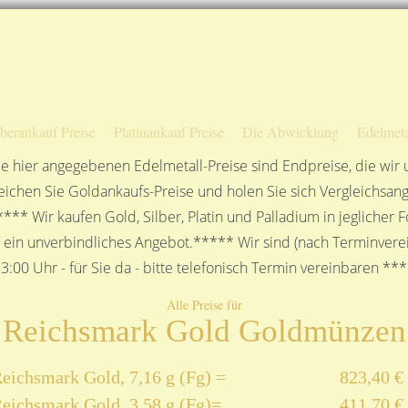
Sofortige Auszahlung!
Das sagen unsere Kunden
Unsere Öffnungszeiten
lberankauf Preise
Platinankauf Preise
Die Abwicklung
Edelmeta
e hier angegebenen Edelmetall-Preise sind Endpreise, die wir
ichen Sie Goldankaufs-Preise und holen Sie sich Vergleichsang
**** Wir kaufen Gold, Silber, Platin und Palladium in jeglicher
n ein unverbindliches Angebot.***** Wir sind (nach Terminverei
3:00 Uhr - für Sie da - bitte telefonisch Termin vereinbaren **
Alle Preise für
Reichsmark Gold Goldmünzen
eichsmark Gold, 7,16 g (Fg) =
823,40 €
eichsmark Gold, 3,58 g (Fg)=
411,70 €