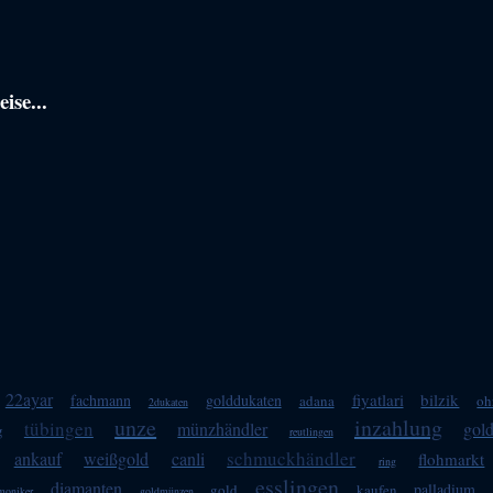
ise...
22ayar
fiyatlari
bilzik
fachmann
golddukaten
adana
oh
2dukaten
unze
inzahlung
tübingen
münzhändler
gol
g
reutlingen
schmuckhändler
ankauf
weißgold
canli
flohmarkt
ring
esslingen
diamanten
palladium
gold
kaufen
rmoniker
goldmünzen