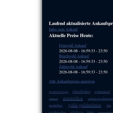
Haupt-
Laufend aktualisierte Ankaufspre
Infos zum Ankauf
Sidebar
Aktuelle Preise Heute:
(Primary)
Feingold Ankauf
2026-08-08 - 16:59:33
-
23:50
Bruchgold Ankauf
2026-08-08 - 16:59:33
-
23:50
Zahngold Ankauf
2026-08-08 - 16:59:33
-
23:50
Alle Ankaufspreise anzeigen
pfandleiher
grammwage
goldankauf
armreifen
schmuckschätzun
4dukaten
gold-goldmünze
ata
modelleri
schätzen
tipps
goldhändler
wiener-philha