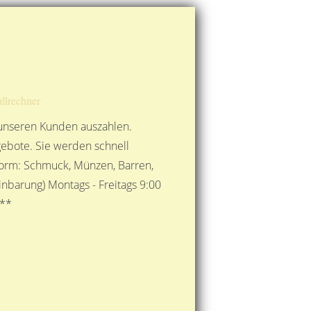
Route berechnen
So finden Sie uns
Gold mit der Post senden
llrechner
 unseren Kunden auszahlen.
ebote. Sie werden schnell
 Form: Schmuck, Münzen, Barren,
nbarung) Montags - Freitags 9:00
***