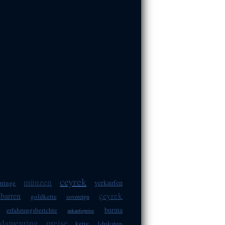
ceyrek
münzen
verkaufen
rringe
çeyrek
dbarren
goldkette
sovereign
burma
erfahrungsberichte
ankaufspreise
damenring
preise
kette
1dukaten