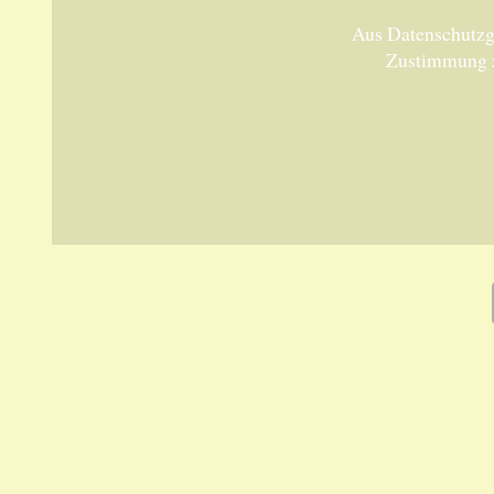
Aus Datenschutzgr
Zustimmung 
Unsere 
ANKA Ede
gesellsch
Felix-Dah