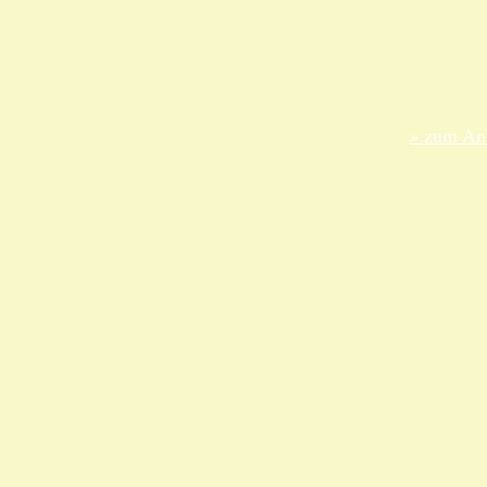
ANKA Ede
gesellsch
Felix-Dah
70597 Stu
» zum Anf