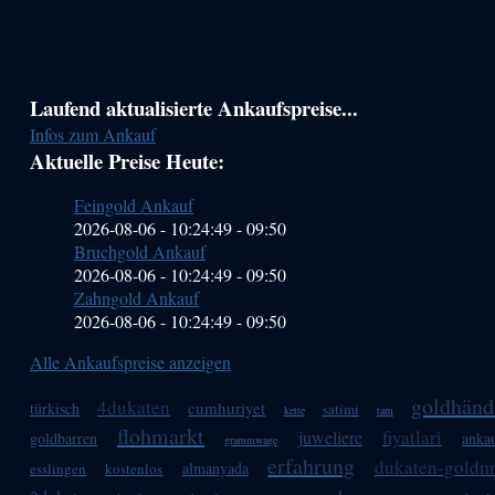
Haupt-
Laufend aktualisierte Ankaufspreise...
Infos zum Ankauf
Sidebar
Aktuelle Preise Heute:
(Primary)
Feingold Ankauf
2026-08-06 - 10:24:49
-
09:50
Bruchgold Ankauf
2026-08-06 - 10:24:49
-
09:50
Zahngold Ankauf
2026-08-06 - 10:24:49
-
09:50
Alle Ankaufspreise anzeigen
goldhänd
4dukaten
cumhuriyet
türkisch
satimi
kette
tam
flohmarkt
fiyatlari
juweliere
goldbarren
ankau
grammwage
erfahrung
dukaten-goldm
almanyada
esslingen
kostenlos