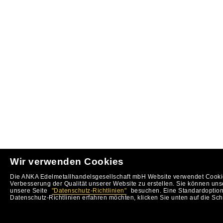
Wir verwenden Cookies
Die ANKA Edelmetallhandelsgesellschaft mbH Website verwendet Cookie
Verbesserung der Qualität unserer Website zu erstellen. Sie können uns
unsere Seite
"Datenschutz-Richtlinien"
besuchen. Eine Standardoption 
Datenschutz-Richtlinien erfahren möchten, klicken Sie unten auf die Sch