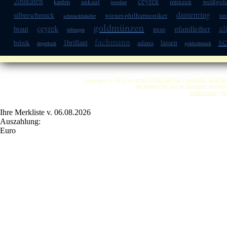
2dukaten
ceyrek
ankauf
münzen
weißgol
kaufen
juwelier
damenring
silberschmuck
wiener-philharmoniker
un
schmuckhändler
goldmünzen
al
çeyrek
pfandleiher
braut
peso
tübingen
s
fachmann
1brillant
lassen
bilzik
adana
degerloch
goldschmuck
Copyright © 2012 by ANKA EDELMETALLHANDELSGESELLSC
So finden Sie uns in Stuttgart: Anfah
Impressum
|
A
Ihre Merkliste v. 06.08.2026
Auszahlung:
Euro