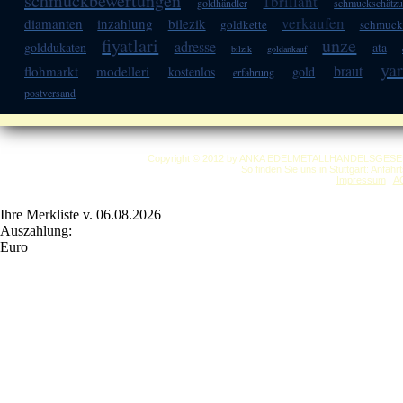
schmuckbewertungen
1brillant
goldhändler
schmuckschätz
verkaufen
diamanten
inzahlung
bilezik
goldkette
schmuck
fiyatlari
unze
adresse
golddukaten
ata
bilzik
goldankauf
ya
braut
flohmarkt
modelleri
kostenlos
gold
erfahrung
postversand
Copyright © 2012 by ANKA EDELMETALLHANDELSGESELLSC
So finden Sie uns in Stuttgart: Anfah
Impressum
|
A
Ihre Merkliste v. 06.08.2026
Auszahlung:
Euro