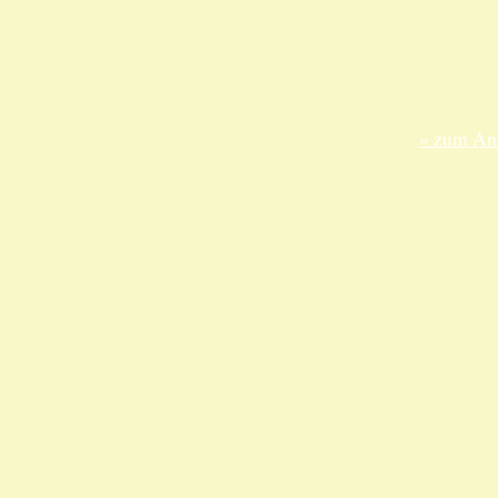
ANKA Ede
gesellsch
Felix-Dah
70597 Stu
» zum Anf