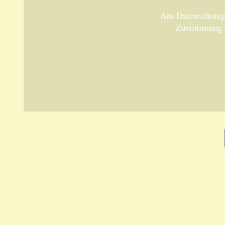
Aus Datenschutzgr
Zustimmung 
Unsere 
ANKA Ede
gesellsch
Felix-Dah