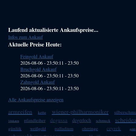
Haupt-
Laufend aktualisierte Ankaufspreise...
Infos zum Ankauf
Sidebar
Aktuelle Preise Heute:
(Primary)
Feingold Ankauf
2026-08-06 - 23:50:11
-
23:50
Bruchgold Ankauf
2026-08-06 - 23:50:11
-
23:50
Zahngold Ankauf
2026-08-06 - 23:50:11
-
23:50
Alle Ankaufspreise anzeigen
armreifen
wiener-philharmoniker
silberschm
kette
scheidea
degussa
degerloch
pfandleiher
schmuck
1dukaten
ceyrek
günlük
palladium
ohrringe
weißgold
gold