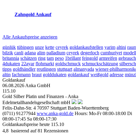
2026-08-06 - 18:24:29
-
17:50
Zahngold Ankauf
2026-08-06 - 18:24:29
-
17:50
Alle Ankaufspreise anzeigen
günlük
tübingen
unze
kette
ceyrek
goldankaufstellen
yarim
altini
raum
bilzik
canli
adana
alim
palladium
çeyrek
degerloch
cumhuriyet
modell
britannia
schätzen
ring
tam
peso
1brillant
feingold
armreifen
gebrauch
4dukaten
22ayar
flohmarkt
goldschmuck
schmuckschätzung
silbers
tipps
goldhändler
reutlingen
stuttgart
almanyada
wiener-philharmonik
altin
fachmann
braut
golddukaten
goldankauf
weißgold
adresse
münz
Goldankauf
06.08.2026
Anka GmbH
115.10
Gold Silber Platin und Finanzen - Anka
Edelmetallhandelsgesellschaft mbH
Felix-Dahn-Str. 4
70597
Stuttgart
Baden-Wuerttemberg
(0711) 91277944
www.anka-gold.de
Hours:
Mo-Fr 08:00-18:00
Di
08:00-17:45
Sa 08:00-17:30
Goldankaufspreise heute
115.10
4,8
 basierend auf
81
Rezensionen