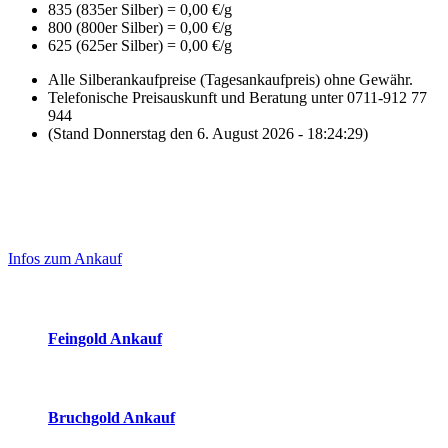
835 (835er Silber) = 0,00 €/g
800 (800er Silber) = 0,00 €/g
625 (625er Silber) = 0,00 €/g
Alle Silberankaufpreise (Tagesankaufpreis) ohne Gewähr.
Telefonische Preisauskunft und Beratung unter 0711-912 77
944
(Stand Donnerstag den 6. August 2026 - 18:24:29)
Laufend aktualisierte Ankaufspreise...
Haupt-
Sidebar
Infos zum Ankauf
(Primary)
Aktuelle Preise Heute:
Feingold Ankauf
2026-08-06 - 18:24:29
-
17:50
Bruchgold Ankauf