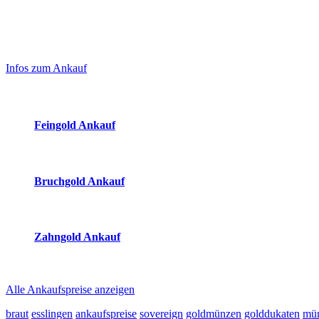
Laufend aktualisierte Ankaufspreise...
Haupt-
Sidebar
Infos zum Ankauf
(Primary)
Aktuelle Preise Heute:
Feingold Ankauf
2026-08-06 - 21:28:34
-
20:50
Bruchgold Ankauf
2026-08-06 - 21:28:34
-
20:50
Zahngold Ankauf
2026-08-06 - 21:28:34
-
20:50
Alle Ankaufspreise anzeigen
braut
esslingen
ankaufspreise
sovereign
goldmünzen
golddukaten
mün