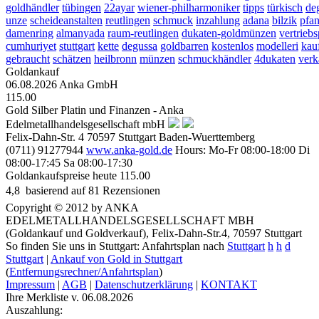
goldhändler
tübingen
22ayar
wiener-philharmoniker
tipps
türkisch
de
unze
scheideanstalten
reutlingen
schmuck
inzahlung
adana
bilzik
pfan
damenring
almanyada
raum-reutlingen
dukaten-goldmünzen
vertriebs
cumhuriyet
stuttgart
kette
degussa
goldbarren
kostenlos
modelleri
kau
gebraucht
schätzen
heilbronn
münzen
schmuckhändler
4dukaten
verk
Goldankauf
06.08.2026
Anka GmbH
115.00
Gold Silber Platin und Finanzen - Anka
Edelmetallhandelsgesellschaft mbH
Felix-Dahn-Str. 4
70597
Stuttgart
Baden-Wuerttemberg
(0711) 91277944
www.anka-gold.de
Hours:
Mo-Fr 08:00-18:00
Di
08:00-17:45
Sa 08:00-17:30
Goldankaufspreise heute
115.00
4,8
 basierend auf
81
Rezensionen
Copyright © 2012 by ANKA
EDELMETALLHANDELSGESELLSCHAFT MBH
(Goldankauf und Goldverkauf), Felix-Dahn-Str.4, 70597 Stuttgart
So finden Sie uns in Stuttgart: Anfahrtsplan nach
Stuttgart
h
h
d
Stuttgart
|
Ankauf von Gold in Stuttgart
(
Entfernungsrechner/Anfahrtsplan
)
Impressum
|
AGB
|
Datenschutzerklärung
|
KONTAKT
Ihre Merkliste v. 06.08.2026
Auszahlung: