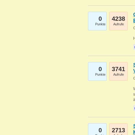
0
4238
Punkte
Aufrufe
G
0
3741
Punkte
Aufrufe
G
W
s
0
2713