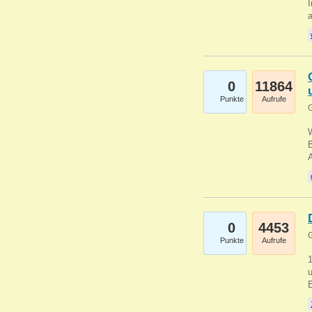
I
a
0
11864
Punkte
Aufrufe
G
B
0
4453
G
Punkte
Aufrufe
u