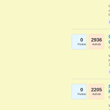
0
2936
Punkte
Aufrufe
G
b
0
2205
Punkte
Aufrufe
G
W