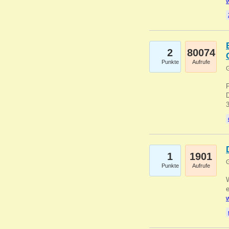
w
2
80074
Punkte
Aufrufe
G
1
1901
G
Punkte
Aufrufe
e
w