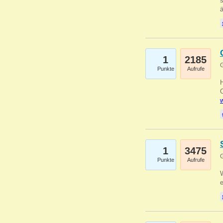
s
1
2185
G
Punkte
Aufrufe
O
w
1
3475
G
Punkte
Aufrufe
W