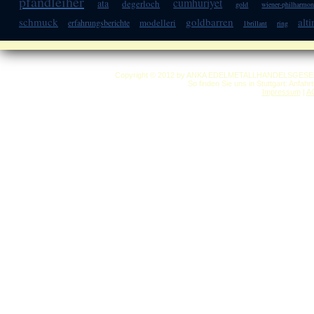
pfandleiher
cumhuriyet
ata
degerloch
gold
wiener-philharmon
schmuck
goldbarren
alti
modelleri
erfahrungsberichte
1brillant
ring
Copyright © 2012 by ANKA EDELMETALLHANDELSGESELLSC
So finden Sie uns in Stuttgart: Anfah
Impressum
|
A