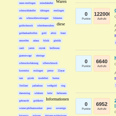
Waren
raum-reutlingen
münzhändler
schmuckhändler
tübingen
reutlingen
0
122006
G
ata
schmuckbewertungen
1dukaten
Punkte
Aufrufe
diese
A
goldschmuck
scheideanstalten
A
goldankaufstellen
gold
altini
braut
w
armreifen
adana
bilzik
günlük
canli
yarim
ceyrek
heilbronn
grammwage
ohrringe
0
6640
schmuckschätzung
silberschmuck
G
Punkte
Aufrufe
kostenlos
esslingen
preise
22ayar
A
w
tam
çeyrek
modelleri
burma
1brillant
palladium
weißgold
ring
damenring
schätzen
kette
fachmann
Informationen
gebraucht
goldkette
0
6952
wiener-philharmoniker
peso
sovereign
Punkte
Aufrufe
G
britannia
münzen
dukaten-goldmünzen