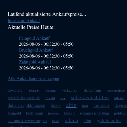
Haupt-
Laufend aktualisierte Ankaufspreise...
Infos zum Ankauf
Sidebar
Aktuelle Preise Heute:
(Primary)
Feingold Ankauf
2026-08-06 - 06:32:30
-
05:50
Bruchgold Ankauf
2026-08-06 - 06:32:30
-
05:50
Zahngold Ankauf
2026-08-06 - 06:32:30
-
05:50
Alle Ankaufspreise anzeigen
juweliere
damenring
verkaufen
1dukaten
4dukaten
raum-reutlingen
scheideanstalten
vertriebspartner
ankauf
adresse
unze
altin
münzen
dukaten-goldmünzen
bilzik
deguss
tam
fachmann
lassen
feingold
schmuckschätzung
gold-g
juwelier
adana
goldhändler
schmuckbewertungen
alim
peso