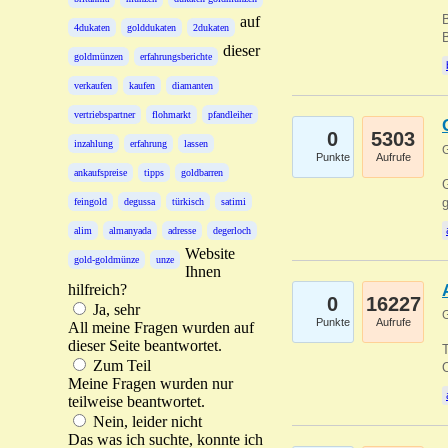
B
auf
4dukaten
golddukaten
2dukaten
B
dieser
goldmünzen
erfahrungsberichte
verkaufen
kaufen
diamanten
vertriebspartner
flohmarkt
pfandleiher
0
5303
inzahlung
erfahrung
lassen
G
Punkte
Aufrufe
ankaufspreise
tipps
goldbarren
G
g
feingold
degussa
türkisch
satimi
alim
almanyada
adresse
degerloch
Website
gold-goldmünze
unze
Ihnen
hilfreich?
0
16227
Ja, sehr
G
Punkte
Aufrufe
All meine Fragen wurden auf
dieser Seite beantwortet.
T
Zum Teil
O
Meine Fragen wurden nur
teilweise beantwortet.
Nein, leider nicht
Das was ich suchte, konnte ich