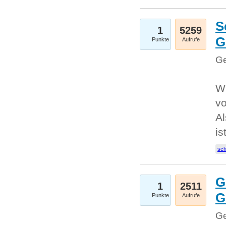
S
1
5259
G
Punkte
Aufrufe
Ge
W
v
Al
is
sc
G
1
2511
G
Punkte
Aufrufe
Ge