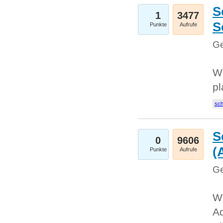
S
1
3477
S
Punkte
Aufrufe
Ge
Wo
pl
sc
S
0
9606
(
Punkte
Aufrufe
Ge
We
A