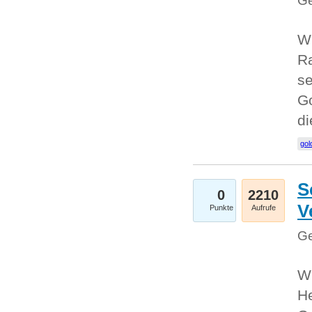
Ge
Wi
Ra
se
Go
d
gol
S
0
2210
V
Punkte
Aufrufe
Ge
Wi
He