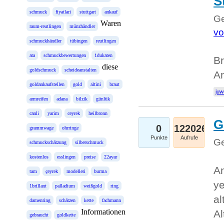
S
schmuck
fiyatlari
stuttgart
ankauf
Ge
Waren
raum-reutlingen
münzhändler
vo
schmuckhändler
tübingen
reutlingen
ata
schmuckbewertungen
1dukaten
Br
diese
goldschmuck
scheideanstalten
An
goldankaufstellen
gold
altini
braut
juw
armreifen
adana
bilzik
günlük
canli
yarim
ceyrek
heilbronn
G
0
122026
grammwage
ohrringe
Punkte
Aufrufe
Ge
schmuckschätzung
silberschmuck
kostenlos
esslingen
preise
22ayar
An
tam
çeyrek
modelleri
burma
ye
1brillant
palladium
weißgold
ring
al
damenring
schätzen
kette
fachmann
Informationen
Al
gebraucht
goldkette