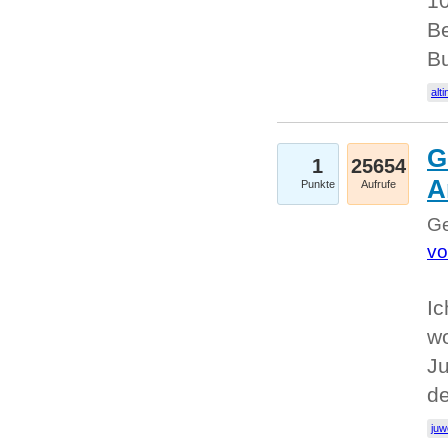
10
Be
Bu
alti
G
1
25654
A
Punkte
Aufrufe
Ge
vo
Ic
w
Ju
d
juw