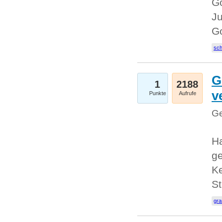
Go
Ju
G
sc
G
1
2188
v
Punkte
Aufrufe
Ge
H
ge
Ke
S
gr