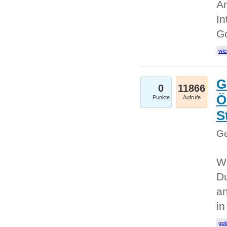
An
In
G
wie
G
0
11866
Ö
Punkte
Aufrufe
S
Ge
Wi
Du
an
i
gol