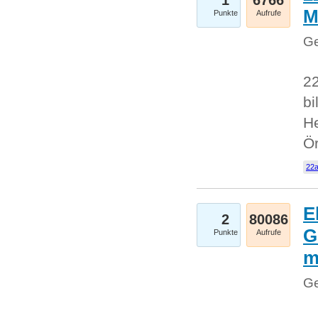
1
6766
M
Punkte
Aufrufe
Ge
22
bi
He
Ö
22a
E
2
80086
G
Punkte
Aufrufe
Ge