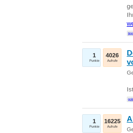
ge
I
we
tip
D
1
4026
v
Punkte
Aufrufe
Ge
Is
gol
A
1
16225
Punkte
Aufrufe
Ge