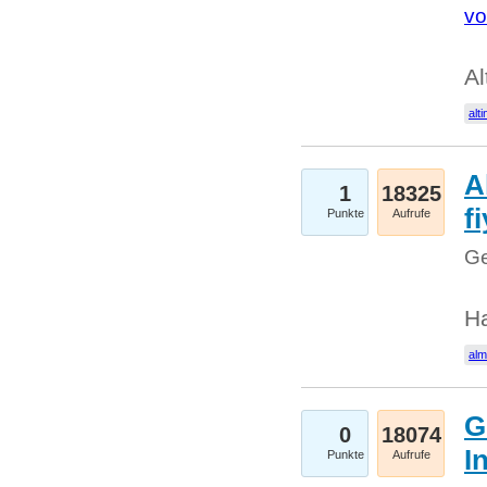
vo
Al
alti
A
1
18325
fi
Punkte
Aufrufe
Ge
H
al
G
0
18074
I
Punkte
Aufrufe