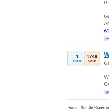
Ge
Go
Ad
we
gol
W
1
1749
Punkte
Aufrufe
Ge
Wi
G
un
Fragen Sie die Expert