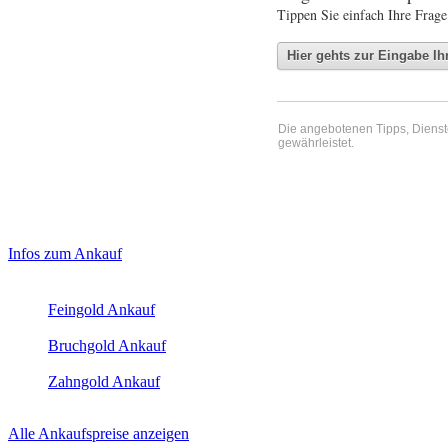
Tippen Sie einfach Ihre Frage
Die angebotenen Tipps, Dienste 
gewährleistet.
Haupt-
Laufend aktualisierte Ankaufspreise...
Infos zum Ankauf
Sidebar
Aktuelle Preise Heute:
(Primary)
Feingold Ankauf
2026-08-08 - 19:07:52
-
23:50
Bruchgold Ankauf
2026-08-08 - 19:07:52
-
23:50
Zahngold Ankauf
2026-08-08 - 19:07:52
-
23:50
Alle Ankaufspreise anzeigen