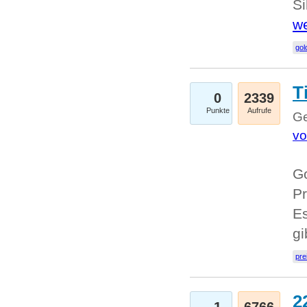
Si
we
go
T
0
2339
Punkte
Aufrufe
Ge
vo
Go
Pr
Es
g
pre
2