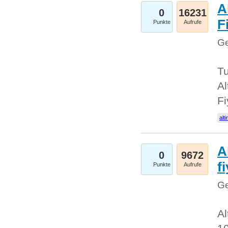
A
0
16231
Fi
Punkte
Aufrufe
Ge
Tu
Al
Fi
alti
A
0
9672
f
Punkte
Aufrufe
Ge
Al