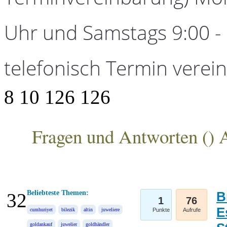
Uhr und Samstags 9:00 - 1
telefonisch Termin verei
8
10
126
126
Fragen und Antworten (
) 
ANKA Edelmetallhandelsgesellschaft mbH
Beliebteste Themen:
B
32
1
76
E
cumhuriyet
bilezik
altin
juweliere
Punkte
Aufrufe
goldankauf
juwelier
goldhändler