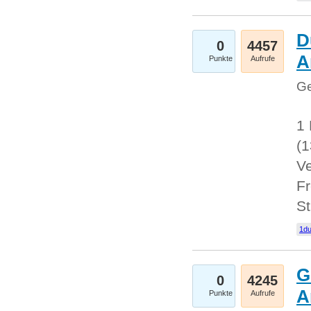
D
0
4457
A
Punkte
Aufrufe
Ge
1 
(
Ve
Fr
St
1du
G
0
4245
A
Punkte
Aufrufe