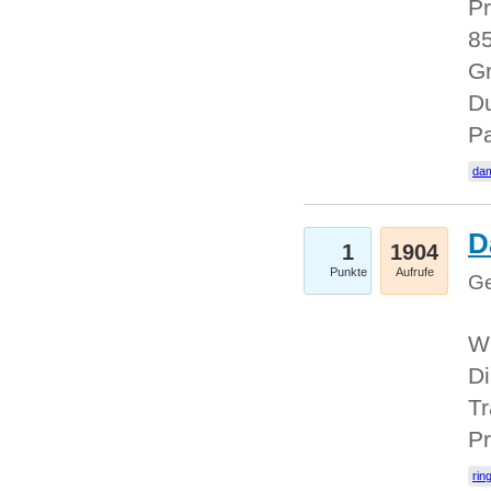
Pr
85
Gr
Du
Pa
dam
D
1
1904
Punkte
Aufrufe
Ge
W
Di
Tr
Pr
rin