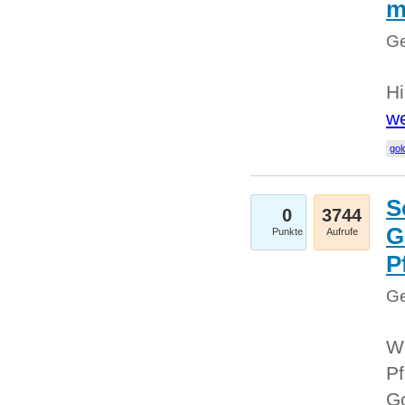
m
Ge
Hi
we
gol
S
0
3744
G
Punkte
Aufrufe
P
Ge
Wi
Pf
Go