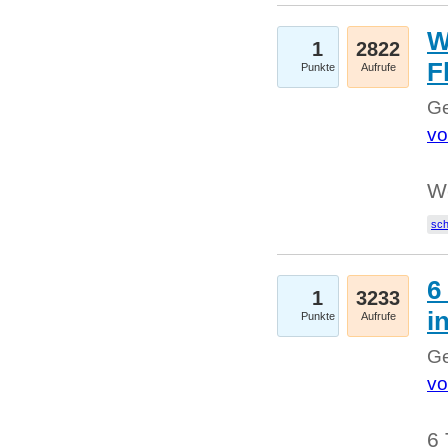
W
1
2822
F
Punkte
Aufrufe
Ge
vo
W
sc
6
1
3233
i
Punkte
Aufrufe
Ge
vo
6 