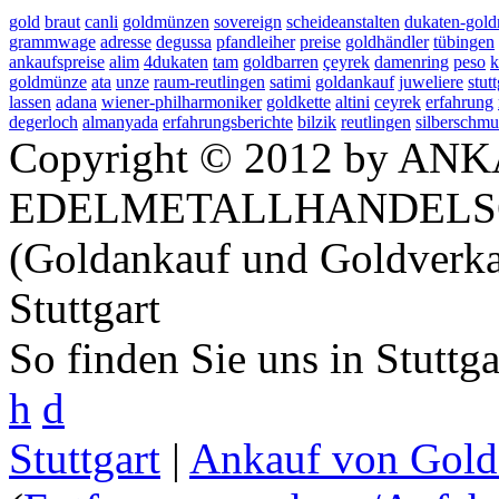
gold
braut
canli
goldmünzen
sovereign
scheideanstalten
dukaten-gol
grammwage
adresse
degussa
pfandleiher
preise
goldhändler
tübingen
ankaufspreise
alim
4dukaten
tam
goldbarren
çeyrek
damenring
peso
k
goldmünze
ata
unze
raum-reutlingen
satimi
goldankauf
juweliere
stutt
lassen
adana
wiener-philharmoniker
goldkette
altini
ceyrek
erfahrung
degerloch
almanyada
erfahrungsberichte
bilzik
reutlingen
silberschm
Copyright © 2012 by ANK
EDELMETALLHANDELS
(Goldankauf und Goldverka
Stuttgart
So finden Sie uns in Stuttg
h
d
Stuttgart
|
Ankauf von Gold 