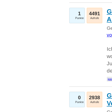
G
1
4491
A
Punkte
Aufrufe
Ge
vo
Ic
w
Ju
d
juw
G
0
2938
V
Punkte
Aufrufe