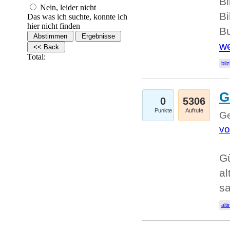
Bi
Nein, leider nicht
Bi
Das was ich suchte, konnte ich
hier nicht finden
Bu
we
Total:
bilz
G
0
5306
Punkte
Aufrufe
Ge
vo
Gü
al
sa
alti