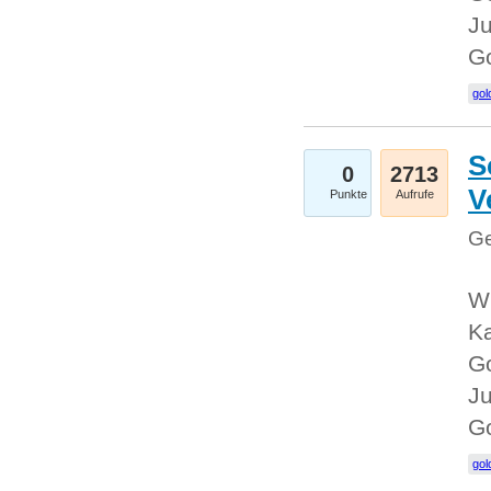
Ju
G
gol
S
0
2713
V
Punkte
Aufrufe
Ge
Wi
Ka
Go
Ju
G
gol