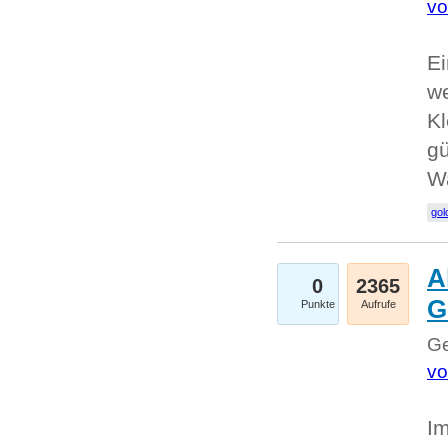
vo
Ei
we
Kl
gü
W
gol
A
0
2365
G
Punkte
Aufrufe
Ge
vo
Im