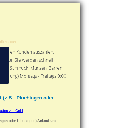
Route berechnen
So finden Sie uns
Gold mit der Post senden
llrechner
 unseren Kunden auszahlen.
ebote. Sie werden schnell
 Form: Schmuck, Münzen, Barren,
nbarung) Montags - Freitags 9:00
***
 (z.B.: Plochingen oder
aufen von Gold
ingen oder Plochingen) Ankauf und