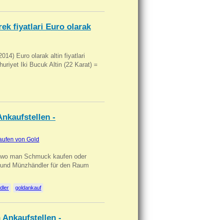
ek fiyatlari Euro olarak
14) Euro olarak altin fiyatlari
uriyet Iki Bucuk Altin (22 Karat) =
nkaufstellen -
aufen von Gold
n wo man Schmuck kaufen oder
, und Münzhändler für den Raum
dler
goldankauf
 Ankaufstellen -