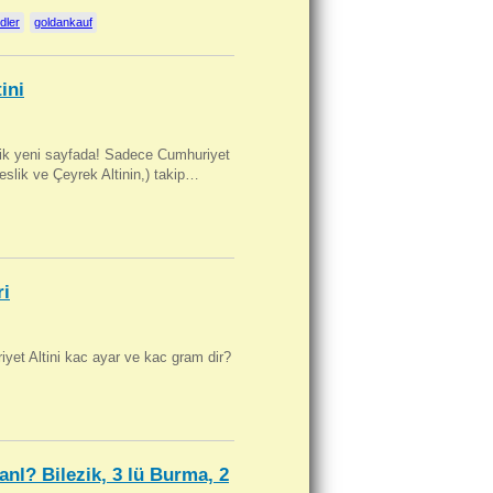
dler
goldankauf
ini
artik yeni sayfada! Sadece Cumhuriyet
Beslik ve Çeyrek Altinin,) takip…
ri
yet Altini kac ayar ve kac gram dir?
anl? Bilezik, 3 lü Burma, 2