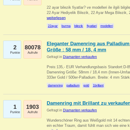
22 ayar bilezik fiyatlar? ve modelleri ile ilgili bilg
22 Ayar Hediyelik Bilezik, 22 Ayar Mega Bilezik
weiterlesen
22ayar
burma
bilezik
fiyatlari
modelleri
Eleganter Damenring aus Palladium 
2
80078
Größe : 58 mm / 18, 4 mm
Punkte
Aufrufe
Gefragt in
Diamanten verkaufen
Preis:135,- EUR Verhandlungsbasis Standort:D-85
Damenring Größe: 58mm / 18,4 mm (Innen-Umfang
333er Gold / 500er-Palladium. Breite: 4 mm Stä
damenring
palladium
gold
1brillant
Damenring mit Brillant zu verkaufe
1
1903
Gefragt in
Diamanten verkaufen
Punkte
Aufrufe
Wunderschöner Ring aus Weißgold mit 14 echten 
ein echter Traum, damit fühlt man sich wie eine kl