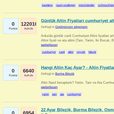
juweliere
raum-reutlingen
münzhändler
schmuckhän
Günlük Altin Fiyatlari cumhuriyet alt
0
122016
Gefragt in
Goldmünzen allgemein
Punkte
Aufrufe
Anka'da günlük canli Cumhuriyet Altini fiyatlari 
Altini fiyati ve ata altini (Tam, Yarim, Iki Bucuk, 
weiterlesen
cumhuriyet
canli
altini
çeyrek
bilezik
Hangi Altin Kaç Ayar? - Altin Fiyatla
0
6640
Gefragt in
Burma Bilezik
Punkte
Aufrufe
Altin Nasil hesaplanir? Yarim, Tam ve Ata Cumhuri
weiterlesen
yarim
tam
ata
cumhuriyet
22 Ayar Bilezik, Burma Bilezik, Osm
0
6954