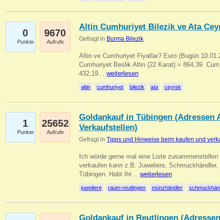
Altin Cumhuriyet Bilezik ve Ata Ceyr
0
9670
Gefragt in
Burma Bilezik
Punkte
Aufrufe
Altin ve Cumhuriyet Fiyatlar? Euro (Bugün 10.01.20
Cumhuriyet Beslik Altin (22 Karat) = 864,39  Cumh
432,19…
weiterlesen
altin
cumhuriyet
bilezik
ata
ceyrek
Goldankauf in Tübingen (Adressen A
1
25652
Verkaufstellen)
Punkte
Aufrufe
Gefragt in
Tipps und Hinweise beim kaufen und verk
Ich würde gerne mal eine Liste zusammenstelle
verkaufen kann z.B. Juweliere, Schmuckhändler
Tübingen. Habt Ihr…
weiterlesen
juweliere
raum-reutlingen
münzhändler
schmuckhän
Goldankauf in Reutlingen (Adressen