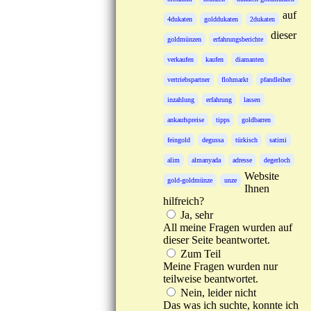
auf
4dukaten
golddukaten
2dukaten
dieser
goldmünzen
erfahrungsberichte
verkaufen
kaufen
diamanten
vertriebspartner
flohmarkt
pfandleiher
inzahlung
erfahrung
lassen
ankaufspreise
tipps
goldbarren
feingold
degussa
türkisch
satimi
alim
almanyada
adresse
degerloch
Website
gold-goldmünze
unze
Ihnen
hilfreich?
Ja, sehr
All meine Fragen wurden auf
dieser Seite beantwortet.
Zum Teil
Meine Fragen wurden nur
teilweise beantwortet.
Nein, leider nicht
Das was ich suchte, konnte ich