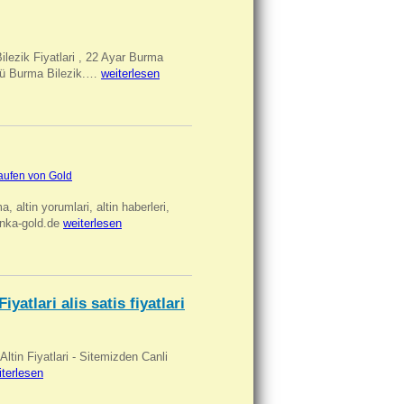
Bilezik Fiyatlari , 22 Ayar Burma
üclü Burma Bilezik.…
weiterlesen
aufen von Gold
ma, altin yorumlari, altin haberleri,
anka-gold.de
weiterlesen
iyatlari alis satis fiyatlari
 Altin Fiyatlari - Sitemizden Canli
iterlesen