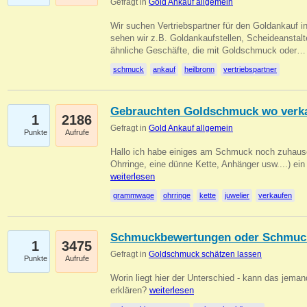
Gefragt in
Gold Ankauf allgemein
Wir suchen Vertriebspartner für den Goldankauf i
sehen wir z.B. Goldankaufstellen, Scheideanstalt
ähnliche Geschäfte, die mit Goldschmuck oder
schmuck
ankauf
heilbronn
vertriebspartner
Gebrauchten Goldschmuck wo verk
1
2186
Gefragt in
Gold Ankauf allgemein
Punkte
Aufrufe
Hallo ich habe einiges am Schmuck noch zuhause
Ohrringe, eine dünne Kette, Anhänger usw....) ei
weiterlesen
grammwage
ohrringe
kette
juwelier
verkaufen
Schmuckbewertungen oder Schmuc
1
3475
Gefragt in
Goldschmuck schätzen lassen
Punkte
Aufrufe
Worin liegt hier der Unterschied - kann das jeman
erklären?
weiterlesen