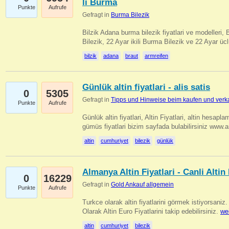
li Burma
Punkte
Aufrufe
Gefragt in
Burma Bilezik
Bilzik Adana burma bilezik fiyatlari ve modelleri, 
Bilezik, 22 Ayar ikili Burma Bilezik ve 22 Ayar 
bilzik
adana
braut
armreifen
Günlük altin fiyatlari - alis satis
0
5305
Gefragt in
Tipps und Hinweise beim kaufen und verk
Punkte
Aufrufe
Günlük altin fiyatlari, Altin Fiyatlari, altin hesapla
gümüs fiyatlari bizim sayfada bulabilirsiniz www.
altin
cumhuriyet
bilezik
günlük
Almanya Altin Fiyatlari - Canli Altin F
0
16229
Gefragt in
Gold Ankauf allgemein
Punkte
Aufrufe
Turkce olarak altin fiyatlarini görmek istiyorsaniz.
Olarak Altin Euro Fiyatlarini takip edebilirsiniz.
we
altin
cumhuriyet
bilezik