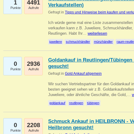
1
4491
Verkaufstellen)
Punkte
Aufrufe
Gefragt in
Tipps und Hinweise beim kaufen und verk
Ich würde gerne mal eine Liste zusammenstelle
verkaufen kann z.B. Juweliere, Schmuckhändler
Reutlingen. Habt Ihr…
weiterlesen
juweliere
schmuckhändler
münzhändler
raum-reutli
Goldankauf in Reutlingen/Tübingen 
0
2936
gesucht!
Punkte
Aufrufe
Gefragt in
Gold Ankauf allgemein
Wir suchen Vertriebspartner für den Goldankauf 
besten geeignet sehen wir z.B. Goldankaufstellen
Juweliere, oder ähnliche Geschäfte, die Gold,…
w
goldankauf
reutlingen
tübingen
Schmuck Ankauf in HEILBRONN - Ver
0
2208
Heilbronn gesucht!
Punkte
Aufrufe