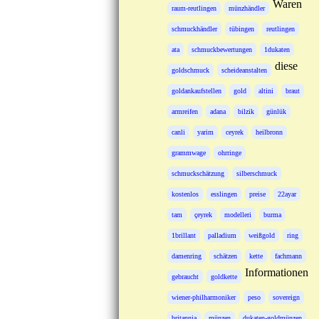
Waren
raum-reutlingen
münzhändler
schmuckhändler
tübingen
reutlingen
ata
schmuckbewertungen
1dukaten
diese
goldschmuck
scheideanstalten
goldankaufstellen
gold
altini
braut
armreifen
adana
bilzik
günlük
canli
yarim
ceyrek
heilbronn
grammwage
ohrringe
schmuckschätzung
silberschmuck
kostenlos
esslingen
preise
22ayar
tam
çeyrek
modelleri
burma
1brillant
palladium
weißgold
ring
damenring
schätzen
kette
fachmann
Informationen
gebraucht
goldkette
wiener-philharmoniker
peso
sovereign
britannia
münzen
dukaten-goldmünzen