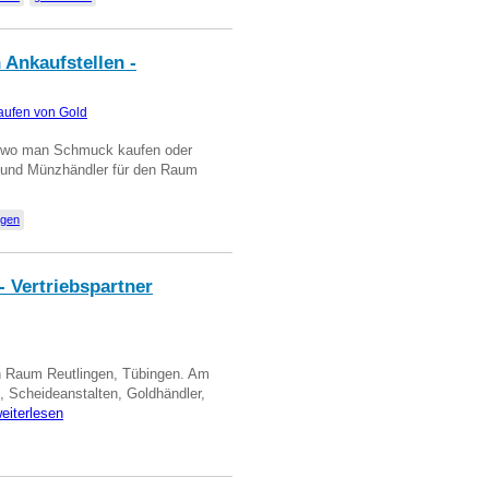
 Ankaufstellen -
aufen von Gold
n wo man Schmuck kaufen oder
, und Münzhändler für den Raum
ngen
- Vertriebspartner
in Raum Reutlingen, Tübingen. Am
, Scheideanstalten, Goldhändler,
eiterlesen