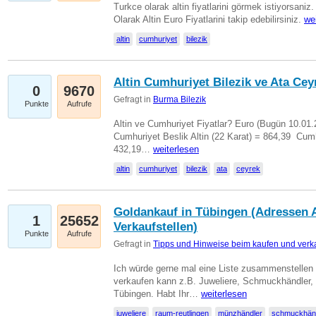
Turkce olarak altin fiyatlarini görmek istiyorsaniz.
Olarak Altin Euro Fiyatlarini takip edebilirsiniz.
we
altin
cumhuriyet
bilezik
Altin Cumhuriyet Bilezik ve Ata Ceyr
0
9670
Gefragt in
Burma Bilezik
Punkte
Aufrufe
Altin ve Cumhuriyet Fiyatlar? Euro (Bugün 10.01.20
Cumhuriyet Beslik Altin (22 Karat) = 864,39  Cumh
432,19…
weiterlesen
altin
cumhuriyet
bilezik
ata
ceyrek
Goldankauf in Tübingen (Adressen A
1
25652
Verkaufstellen)
Punkte
Aufrufe
Gefragt in
Tipps und Hinweise beim kaufen und verk
Ich würde gerne mal eine Liste zusammenstelle
verkaufen kann z.B. Juweliere, Schmuckhändler
Tübingen. Habt Ihr…
weiterlesen
juweliere
raum-reutlingen
münzhändler
schmuckhän