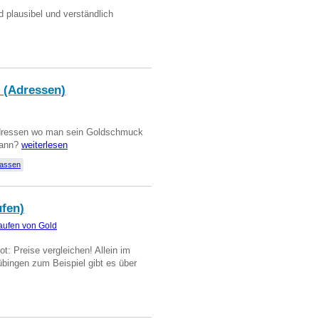
d plausibel und verständlich
 (Adressen)
Adressen wo man sein Goldschmuck
kann?
weiterlesen
lassen
ufen)
aufen von Gold
t: Preise vergleichen! Allein im
übingen zum Beispiel gibt es über