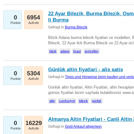
22 Ayar Bilezik, Burma Bilezik, Osm
0
6954
li Burma
Punkte
Aufrufe
Gefragt in
Burma Bilezik
Bilzik Adana burma bilezik fiyatlari ve modelleri, 
Bilezik, 22 Ayar ikili Burma Bilezik ve 22 Ayar 
bilzik
adana
braut
armreifen
Günlük altin fiyatlari - alis satis
0
5304
Gefragt in
Tipps und Hinweise beim kaufen und verk
Punkte
Aufrufe
Günlük altin fiyatlari, Altin Fiyatlari, altin hesapla
gümüs fiyatlari bizim sayfada bulabilirsiniz www.
altin
cumhuriyet
bilezik
günlük
Almanya Altin Fiyatlari - Canli Altin F
0
16229
Gefragt in
Gold Ankauf allgemein
Punkte
Aufrufe