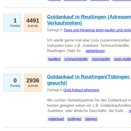
Goldankauf in Reutlingen (Adressen
1
4491
Verkaufstellen)
Punkte
Aufrufe
Gefragt in
Tipps und Hinweise beim kaufen und verk
Ich würde gerne mal eine Liste zusammenstelle
verkaufen kann z.B. Juweliere, Schmuckhändler
Reutlingen. Habt Ihr…
weiterlesen
juweliere
schmuckhändler
münzhändler
raum-reutli
Goldankauf in Reutlingen/Tübingen 
0
2936
gesucht!
Punkte
Aufrufe
Gefragt in
Gold Ankauf allgemein
Wir suchen Vertriebspartner für den Goldankauf 
besten geeignet sehen wir z.B. Goldankaufstellen
Juweliere, oder ähnliche Geschäfte, die Gold,…
w
goldankauf
reutlingen
tübingen