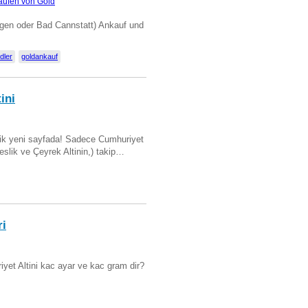
aufen von Gold
ngen oder Bad Cannstatt) Ankauf und
dler
goldankauf
ini
artik yeni sayfada! Sadece Cumhuriyet
Beslik ve Çeyrek Altinin,) takip…
ri
yet Altini kac ayar ve kac gram dir?