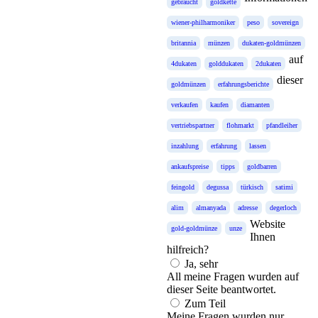
gebraucht
goldkette
wiener-philharmoniker
peso
sovereign
britannia
münzen
dukaten-goldmünzen
auf
4dukaten
golddukaten
2dukaten
dieser
goldmünzen
erfahrungsberichte
verkaufen
kaufen
diamanten
vertriebspartner
flohmarkt
pfandleiher
inzahlung
erfahrung
lassen
ankaufspreise
tipps
goldbarren
feingold
degussa
türkisch
satimi
alim
almanyada
adresse
degerloch
Website
gold-goldmünze
unze
Ihnen
hilfreich?
Ja, sehr
All meine Fragen wurden auf
dieser Seite beantwortet.
Zum Teil
Meine Fragen wurden nur