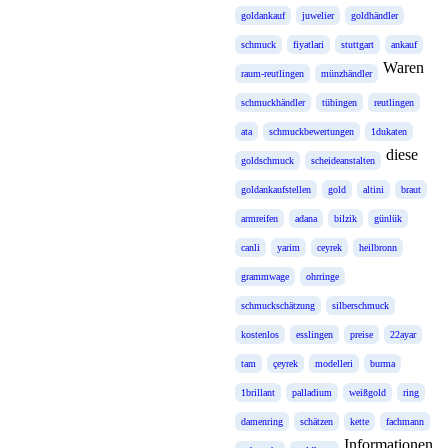
goldankauf
juwelier
goldhändler
schmuck
fiyatlari
stuttgart
ankauf
Waren
raum-reutlingen
münzhändler
schmuckhändler
tübingen
reutlingen
ata
schmuckbewertungen
1dukaten
diese
goldschmuck
scheideanstalten
goldankaufstellen
gold
altini
braut
armreifen
adana
bilzik
günlük
canli
yarim
ceyrek
heilbronn
grammwage
ohrringe
schmuckschätzung
silberschmuck
kostenlos
esslingen
preise
22ayar
tam
çeyrek
modelleri
burma
1brillant
palladium
weißgold
ring
damenring
schätzen
kette
fachmann
Informationen