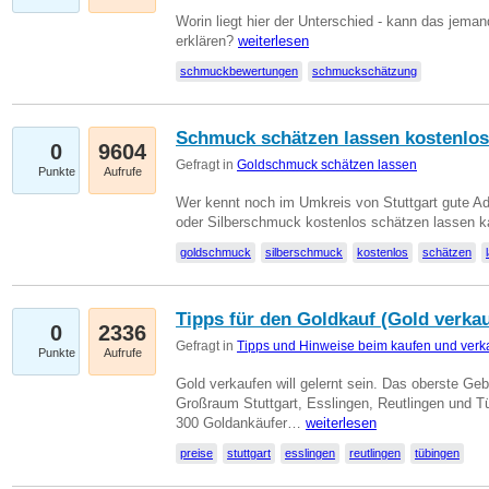
Worin liegt hier der Unterschied - kann das jeman
erklären?
weiterlesen
schmuckbewertungen
schmuckschätzung
Schmuck schätzen lassen kostenlos
0
9604
Gefragt in
Goldschmuck schätzen lassen
Punkte
Aufrufe
Wer kennt noch im Umkreis von Stuttgart gute 
oder Silberschmuck kostenlos schätzen lassen 
goldschmuck
silberschmuck
kostenlos
schätzen
Tipps für den Goldkauf (Gold verka
0
2336
Gefragt in
Tipps und Hinweise beim kaufen und verk
Punkte
Aufrufe
Gold verkaufen will gelernt sein. Das oberste Gebo
Großraum Stuttgart, Esslingen, Reutlingen und T
300 Goldankäufer…
weiterlesen
preise
stuttgart
esslingen
reutlingen
tübingen