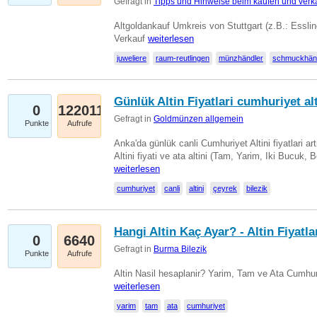
Gefragt in
Tipps und Hinweise beim kaufen und verk
Altgoldankauf Umkreis von Stuttgart (z.B.: Essli
Verkauf
weiterlesen
juweliere
raum-reutlingen
münzhändler
schmuckhän
Günlük Altin Fiyatlari cumhuriyet alt
0
122011
Gefragt in
Goldmünzen allgemein
Punkte
Aufrufe
Anka'da günlük canli Cumhuriyet Altini fiyatlari 
Altini fiyati ve ata altini (Tam, Yarim, Iki Bucuk, 
weiterlesen
cumhuriyet
canli
altini
çeyrek
bilezik
Hangi Altin Kaç Ayar? - Altin Fiyatla
0
6640
Gefragt in
Burma Bilezik
Punkte
Aufrufe
Altin Nasil hesaplanir? Yarim, Tam ve Ata Cumhuri
weiterlesen
yarim
tam
ata
cumhuriyet