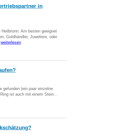
triebspartner in
n Heilbronn. Am besten geeignet
en, Goldhändler, Juweliere, oder
…
weiterlesen
aufen?
 gefunden (ein paar einzelne
n Ring ist auch mit einem Stein…
kschätzung?