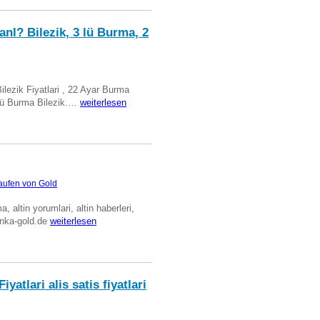
anl? Bilezik, 3 lü Burma, 2
Bilezik Fiyatlari , 22 Ayar Burma
üclü Burma Bilezik.…
weiterlesen
aufen von Gold
ma, altin yorumlari, altin haberleri,
anka-gold.de
weiterlesen
iyatlari alis satis fiyatlari