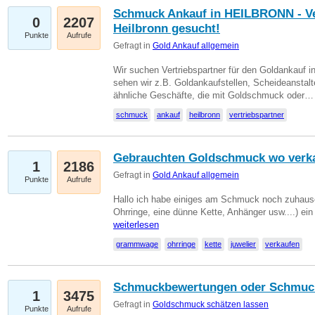
Schmuck Ankauf in HEILBRONN - Ver
0
2207
Heilbronn gesucht!
Punkte
Aufrufe
Gefragt in
Gold Ankauf allgemein
Wir suchen Vertriebspartner für den Goldankauf i
sehen wir z.B. Goldankaufstellen, Scheideanstalt
ähnliche Geschäfte, die mit Goldschmuck oder
schmuck
ankauf
heilbronn
vertriebspartner
Gebrauchten Goldschmuck wo verk
1
2186
Gefragt in
Gold Ankauf allgemein
Punkte
Aufrufe
Hallo ich habe einiges am Schmuck noch zuhause
Ohrringe, eine dünne Kette, Anhänger usw....) ei
weiterlesen
grammwage
ohrringe
kette
juwelier
verkaufen
Schmuckbewertungen oder Schmuc
1
3475
Gefragt in
Goldschmuck schätzen lassen
Punkte
Aufrufe