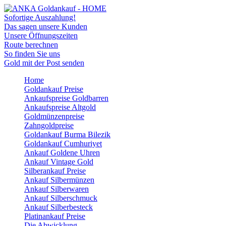
Sofortige Auszahlung!
Das sagen unsere Kunden
Unsere Öffnungszeiten
Route berechnen
So finden Sie uns
Gold mit der Post senden
Home
Goldankauf Preise
Ankaufspreise Goldbarren
Ankaufspreise Altgold
Goldmünzenpreise
Zahngoldpreise
Goldankauf Burma Bilezik
Goldankauf Cumhuriyet
Ankauf Goldene Uhren
Ankauf Vintage Gold
Silberankauf Preise
Ankauf Silbermünzen
Ankauf Silberwaren
Ankauf Silberschmuck
Ankauf Silberbesteck
Platinankauf Preise
Die Abwicklung