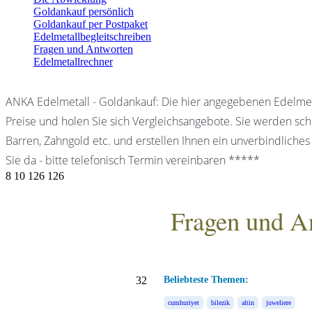
Goldankauf persönlich
Goldankauf per Postpaket
Edelmetallbegleitschreiben
Fragen und Antworten
Edelmetallrechner
ANKA Edelmetall - Goldankauf: Die hier angegebenen Edelmet
Preise und holen Sie sich Vergleichsangebote. Sie werden schn
Barren, Zahngold etc. und erstellen Ihnen ein unverbindliches
Sie da - bitte telefonisch Termin vereinbaren *****
8
10
126
126
Fragen und A
ANKA Edelmetallhandels
32
Beliebteste Themen:
cumhuriyet
bilezik
altin
juweliere