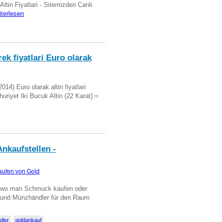
 Altin Fiyatlari - Sitemizden Canli
iterlesen
ek fiyatlari Euro olarak
14) Euro olarak altin fiyatlari
uriyet Iki Bucuk Altin (22 Karat) =
nkaufstellen -
aufen von Gold
n wo man Schmuck kaufen oder
, und Münzhändler für den Raum
dler
goldankauf