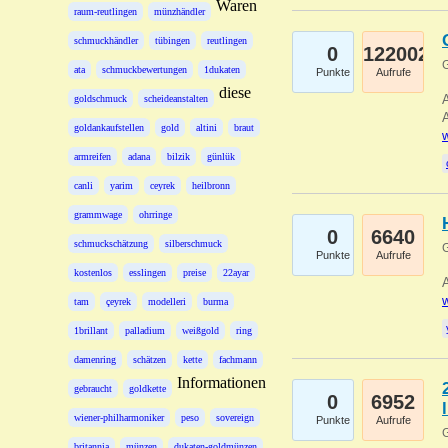
Waren
raum-reutlingen
münzhändler
schmuckhändler
tübingen
reutlingen
0
122002
G
ata
schmuckbewertungen
1dukaten
Punkte
Aufrufe
diese
A
goldschmuck
scheideanstalten
A
goldankaufstellen
gold
altini
braut
w
armreifen
adana
bilzik
günlük
canli
yarim
ceyrek
heilbronn
grammwage
ohrringe
0
6640
schmuckschätzung
silberschmuck
G
Punkte
Aufrufe
kostenlos
esslingen
preise
22ayar
A
w
tam
çeyrek
modelleri
burma
1brillant
palladium
weißgold
ring
damenring
schätzen
kette
fachmann
Informationen
gebraucht
goldkette
0
6952
wiener-philharmoniker
peso
sovereign
Punkte
Aufrufe
G
britannia
münzen
dukaten-goldmünzen