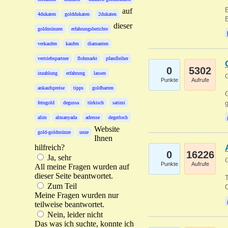
B
auf
4dukaten
golddukaten
2dukaten
B
dieser
goldmünzen
erfahrungsberichte
verkaufen
kaufen
diamanten
vertriebspartner
flohmarkt
pfandleiher
0
5302
inzahlung
erfahrung
lassen
G
Punkte
Aufrufe
ankaufspreise
tipps
goldbarren
G
g
feingold
degussa
türkisch
satimi
alim
almanyada
adresse
degerloch
Website
gold-goldmünze
unze
Ihnen
hilfreich?
0
16226
Ja, sehr
G
Punkte
Aufrufe
All meine Fragen wurden auf
dieser Seite beantwortet.
T
Zum Teil
O
Meine Fragen wurden nur
teilweise beantwortet.
Nein, leider nicht
Das was ich suchte, konnte ich