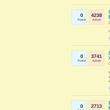
0
4238
Punkte
Aufrufe
G
0
3741
Punkte
Aufrufe
G
W
s
0
2713