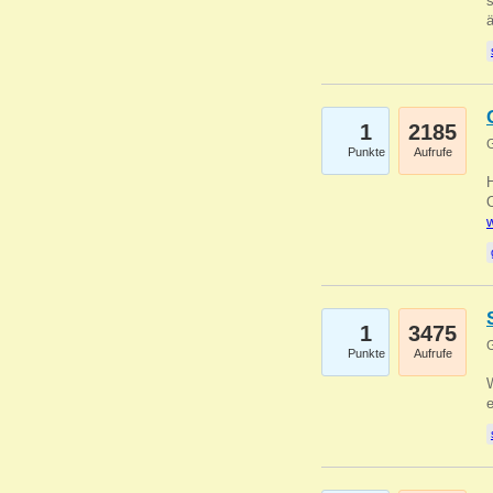
s
1
2185
G
Punkte
Aufrufe
O
w
1
3475
G
Punkte
Aufrufe
W