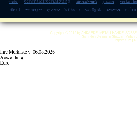
schmuckschätzung
verkaufe
preise
silberschmuck
juwelier
sch
bilezik
weißgold
heilbronn
reutlingen
goldkette
armreifen
Copyright © 2012 by ANKA EDELMETALLHANDELSGESELLSC
So finden Sie uns in Stuttgart: Anfah
Impressum
|
A
Ihre Merkliste v. 06.08.2026
Auszahlung:
Euro