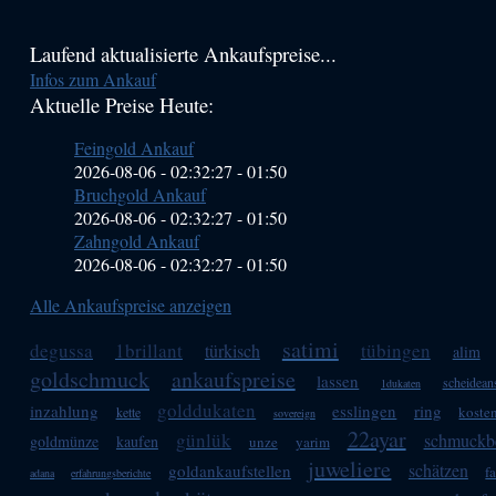
Haupt-
Laufend aktualisierte Ankaufspreise...
Infos zum Ankauf
Sidebar
Aktuelle Preise Heute:
(Primary)
Feingold Ankauf
2026-08-06 - 02:32:27
-
01:50
Bruchgold Ankauf
2026-08-06 - 02:32:27
-
01:50
Zahngold Ankauf
2026-08-06 - 02:32:27
-
01:50
Alle Ankaufspreise anzeigen
satimi
degussa
1brillant
tübingen
türkisch
alim
goldschmuck
ankaufspreise
lassen
scheideans
1dukaten
golddukaten
inzahlung
esslingen
ring
koste
kette
sovereign
22ayar
günlük
schmuckb
goldmünze
kaufen
unze
yarim
juweliere
schätzen
goldankaufstellen
f
adana
erfahrungsberichte