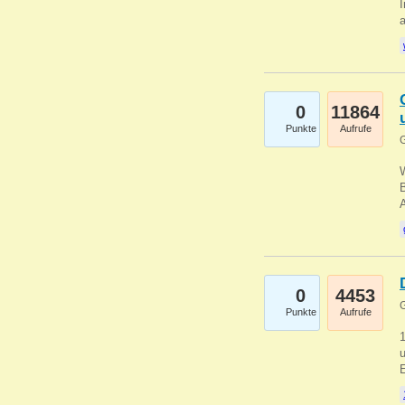
I
a
0
11864
Punkte
Aufrufe
G
B
0
4453
G
Punkte
Aufrufe
u