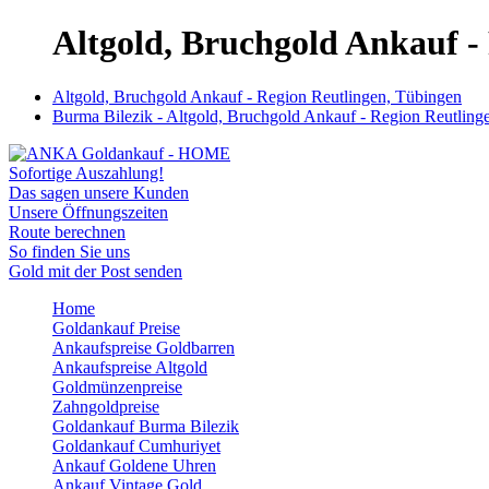
Altgold, Bruchgold Ankauf -
Altgold, Bruchgold Ankauf - Region Reutlingen, Tübingen
Burma Bilezik - Altgold, Bruchgold Ankauf - Region Reutling
Sofortige Auszahlung!
Das sagen unsere Kunden
Unsere Öffnungszeiten
Route berechnen
So finden Sie uns
Gold mit der Post senden
Home
Goldankauf Preise
Ankaufspreise Goldbarren
Ankaufspreise Altgold
Goldmünzenpreise
Zahngoldpreise
Goldankauf Burma Bilezik
Goldankauf Cumhuriyet
Ankauf Goldene Uhren
Ankauf Vintage Gold