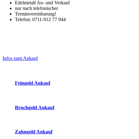
Edelmetall An- und Verkauf
nur nach telefonischer
Terminvereinbarung!
Telefon: 0711-912 77 944
Laufend aktualisierte Ankaufspreise...
Haupt-
Sidebar
Infos zum Ankauf
(Primary)
Aktuelle Preise Heute:
Feingold Ankauf
2026-08-06 - 12:23:56
-
11:50
Bruchgold Ankauf
2026-08-06 - 12:23:56
-
11:50
Zahngold Ankauf