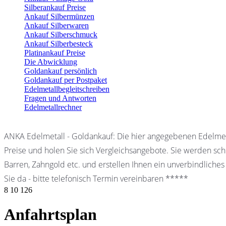
Silberankauf Preise
Ankauf Silbermünzen
Ankauf Silberwaren
Ankauf Silberschmuck
Ankauf Silberbesteck
Platinankauf Preise
Die Abwicklung
Goldankauf persönlich
Goldankauf per Postpaket
Edelmetallbegleitschreiben
Fragen und Antworten
Edelmetallrechner
ANKA Edelmetall - Goldankauf: Die hier angegebenen Edelmet
Preise und holen Sie sich Vergleichsangebote. Sie werden schn
Barren, Zahngold etc. und erstellen Ihnen ein unverbindliches
Sie da - bitte telefonisch Termin vereinbaren *****
8
10
126
Anfahrtsplan