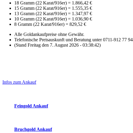
18 Gramm (22 Karat/916er)
=
1.866,42 €
15 Gramm (22 Karat/916er)
=
1.555,35 €
13 Gramm (22 Karat/916er)
=
1.347,97 €
10 Gramm (22 Karat/916er)
=
1.036,90 €
8 Gramm (22 Karat/916er)
=
829,52 €
Alle Goldankaufpreise ohne Gewähr.
Telefonische Preisauskunft und Beratung unter 0711-912 77 9
(Stand Freitag den 7. August 2026 - 03:38:42)
Laufend aktualisierte Ankaufspreise...
Haupt-
Sidebar
Infos zum Ankauf
(Primary)
Aktuelle Preise Heute:
Feingold Ankauf
2026-08-07 - 03:38:42
-
02:50
Bruchgold Ankauf