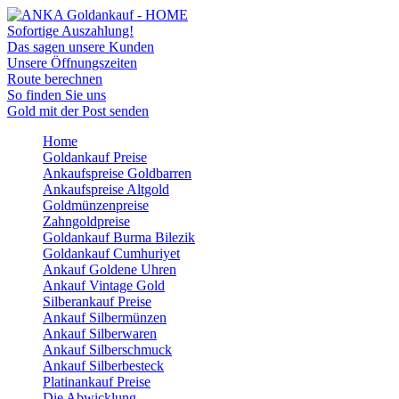
Sofortige Auszahlung!
Das sagen unsere Kunden
Unsere Öffnungszeiten
Route berechnen
So finden Sie uns
Gold mit der Post senden
Home
Goldankauf Preise
Ankaufspreise Goldbarren
Ankaufspreise Altgold
Goldmünzenpreise
Zahngoldpreise
Goldankauf Burma Bilezik
Goldankauf Cumhuriyet
Ankauf Goldene Uhren
Ankauf Vintage Gold
Silberankauf Preise
Ankauf Silbermünzen
Ankauf Silberwaren
Ankauf Silberschmuck
Ankauf Silberbesteck
Platinankauf Preise
Die Abwicklung