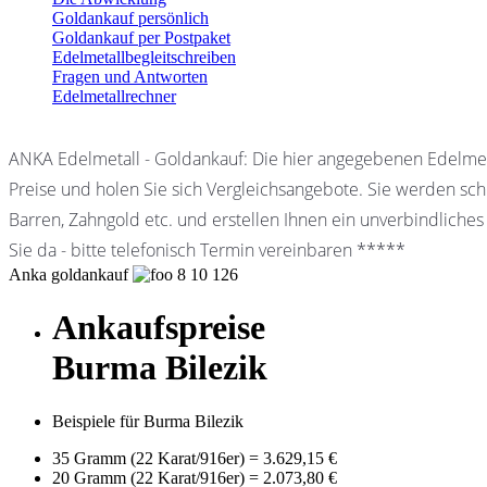
Goldankauf persönlich
Goldankauf per Postpaket
Edelmetallbegleitschreiben
Fragen und Antworten
Edelmetallrechner
ANKA Edelmetall - Goldankauf: Die hier angegebenen Edelmet
Preise und holen Sie sich Vergleichsangebote. Sie werden schn
Barren, Zahngold etc. und erstellen Ihnen ein unverbindliches
Sie da - bitte telefonisch Termin vereinbaren *****
Anka goldankauf
8
10
126
Ankaufspreise
Burma Bilezik
Beispiele für Burma Bilezik
35 Gramm (22 Karat/916er)
=
3.629,15 €
20 Gramm (22 Karat/916er)
=
2.073,80 €