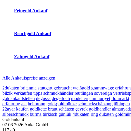
Feingold Ankauf
2026-08-08 - 12:04:36
-
23:50
Bruchgold Ankauf
2026-08-08 - 12:04:36
-
23:50
Zahngold Ankauf
2026-08-08 - 12:04:36
-
23:50
Alle Ankaufspreise anzeigen
2dukaten
britannia
stuttgart
gebraucht
weißgold
grammwage
erfahrun
bilzik
verkaufen
tipps
schmuckhändler
reutlingen
sovereign
vertriebs
goldankaufstellen
degussa
degerloch
modelleri
cumhuriyet
flohmarkt
erfahrung
ata
heilbronn
gold-goldmünze
schmuckschätzung
tübingen
22ayar
kaufen
goldkette
braut
schätzen
çeyrek
goldhändler
almanyad
silberschmuck
burma
türkisch
günlük
4dukaten
ring
dukaten-goldmü
Goldankauf
07.08.2026
Anka GmbH
117.40