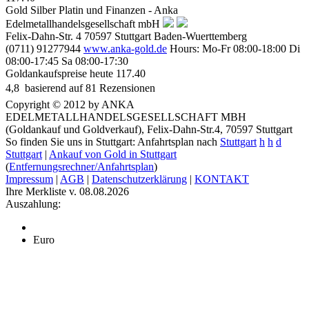
Gold Silber Platin und Finanzen - Anka
Edelmetallhandelsgesellschaft mbH
Felix-Dahn-Str. 4
70597
Stuttgart
Baden-Wuerttemberg
(0711) 91277944
www.anka-gold.de
Hours:
Mo-Fr 08:00-18:00
Di
08:00-17:45
Sa 08:00-17:30
Goldankaufspreise heute
117.40
4,8
 basierend auf
81
Rezensionen
Copyright © 2012 by ANKA
EDELMETALLHANDELSGESELLSCHAFT MBH
(Goldankauf und Goldverkauf), Felix-Dahn-Str.4, 70597 Stuttgart
So finden Sie uns in Stuttgart: Anfahrtsplan nach
Stuttgart
h
h
d
Stuttgart
|
Ankauf von Gold in Stuttgart
(
Entfernungsrechner/Anfahrtsplan
)
Impressum
|
AGB
|
Datenschutzerklärung
|
KONTAKT
Ihre Merkliste v. 08.08.2026
Auszahlung:
Euro