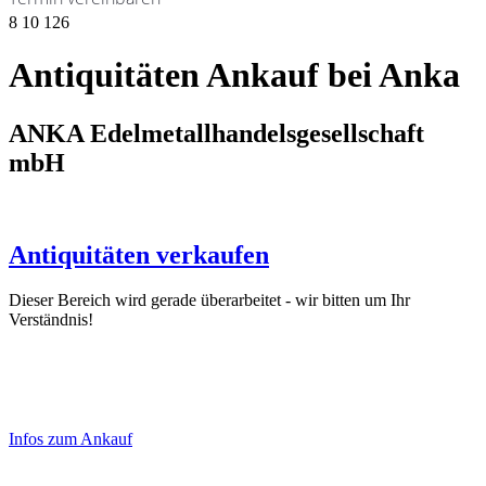
8
10
126
Antiquitäten Ankauf bei Anka
ANKA Edelmetallhandelsgesellschaft
mbH
Antiquitäten verkaufen
Dieser Bereich wird gerade überarbeitet - wir bitten um Ihr
Verständnis!
Laufend aktualisierte Ankaufspreise...
Haupt-
Sidebar
Infos zum Ankauf
(Primary)
Aktuelle Preise Heute: