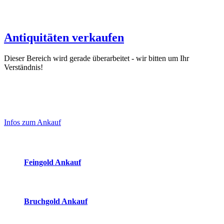
Antiquitäten verkaufen
Dieser Bereich wird gerade überarbeitet - wir bitten um Ihr
Verständnis!
Laufend aktualisierte Ankaufspreise...
Haupt-
Sidebar
Infos zum Ankauf
(Primary)
Aktuelle Preise Heute:
Feingold Ankauf
2026-08-07 - 22:28:01
-
21:50
Bruchgold Ankauf
2026-08-07 - 22:28:01
-
21:50