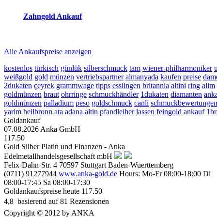
Zahngold Ankauf
2026-08-07 - 22:28:01
-
21:50
Alle Ankaufspreise anzeigen
kostenlos
türkisch
günlük
silberschmuck
tam
wiener-philharmoniker
weißgold
gold
münzen
vertriebspartner
almanyada
kaufen
preise
dam
2dukaten
çeyrek
grammwage
tipps
esslingen
britannia
altini
ring
alim
goldmünzen
braut
ohrringe
schmuckhändler
1dukaten
diamanten
anka
goldmünzen
palladium
peso
goldschmuck
canli
schmuckbewertunge
yarim
heilbronn
ata
adana
altin
pfandleiher
lassen
feingold
ankauf
1br
Goldankauf
07.08.2026
Anka GmbH
117.50
Gold Silber Platin und Finanzen - Anka
Edelmetallhandelsgesellschaft mbH
Felix-Dahn-Str. 4
70597
Stuttgart
Baden-Wuerttemberg
(0711) 91277944
www.anka-gold.de
Hours:
Mo-Fr 08:00-18:00
Di
08:00-17:45
Sa 08:00-17:30
Goldankaufspreise heute
117.50
4,8
 basierend auf
81
Rezensionen
Copyright © 2012 by ANKA