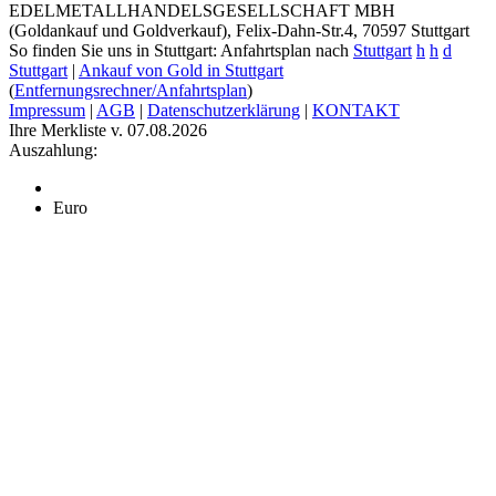
EDELMETALLHANDELSGESELLSCHAFT MBH
(Goldankauf und Goldverkauf), Felix-Dahn-Str.4, 70597 Stuttgart
So finden Sie uns in Stuttgart: Anfahrtsplan nach
Stuttgart
h
h
d
Stuttgart
|
Ankauf von Gold in Stuttgart
(
Entfernungsrechner/Anfahrtsplan
)
Impressum
|
AGB
|
Datenschutzerklärung
|
KONTAKT
Ihre Merkliste v. 07.08.2026
Auszahlung:
Euro