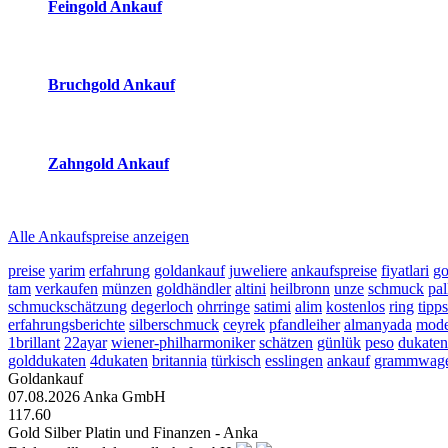
Feingold Ankauf
2026-08-07 - 18:09:27
-
17:50
Bruchgold Ankauf
2026-08-07 - 18:09:27
-
17:50
Zahngold Ankauf
2026-08-07 - 18:09:27
-
17:50
Alle Ankaufspreise anzeigen
preise
yarim
erfahrung
goldankauf
juweliere
ankaufspreise
fiyatlari
g
tam
verkaufen
münzen
goldhändler
altini
heilbronn
unze
schmuck
pa
schmuckschätzung
degerloch
ohrringe
satimi
alim
kostenlos
ring
tipps
erfahrungsberichte
silberschmuck
ceyrek
pfandleiher
almanyada
mode
1brillant
22ayar
wiener-philharmoniker
schätzen
günlük
peso
dukate
golddukaten
4dukaten
britannia
türkisch
esslingen
ankauf
grammwag
Goldankauf
07.08.2026
Anka GmbH
117.60
Gold Silber Platin und Finanzen - Anka