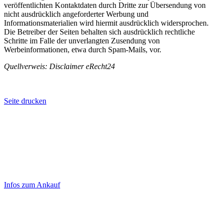
veröffentlichten Kontaktdaten durch Dritte zur Übersendung von
nicht ausdrücklich angeforderter Werbung und
Informationsmaterialien wird hiermit ausdrücklich widersprochen.
Die Betreiber der Seiten behalten sich ausdrücklich rechtliche
Schritte im Falle der unverlangten Zusendung von
Werbeinformationen, etwa durch Spam-Mails, vor.
Quellverweis: Disclaimer eRecht24
Seite drucken
Laufend aktualisierte Ankaufspreise...
Haupt-
Sidebar
Infos zum Ankauf
(Primary)
Aktuelle Preise Heute: