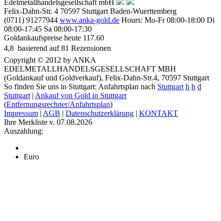
Edelmetallhandelsgesellschaft mbH
Felix-Dahn-Str. 4
70597
Stuttgart
Baden-Wuerttemberg
(0711) 91277944
www.anka-gold.de
Hours:
Mo-Fr 08:00-18:00
Di
08:00-17:45
Sa 08:00-17:30
Goldankaufspreise heute
117.60
4,8
 basierend auf
81
Rezensionen
Copyright © 2012 by ANKA
EDELMETALLHANDELSGESELLSCHAFT MBH
(Goldankauf und Goldverkauf), Felix-Dahn-Str.4, 70597 Stuttgart
So finden Sie uns in Stuttgart: Anfahrtsplan nach
Stuttgart
h
h
d
Stuttgart
|
Ankauf von Gold in Stuttgart
(
Entfernungsrechner/Anfahrtsplan
)
Impressum
|
AGB
|
Datenschutzerklärung
|
KONTAKT
Ihre Merkliste v. 07.08.2026
Auszahlung:
Euro