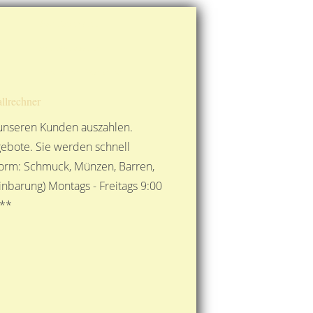
Route berechnen
So finden Sie uns
Gold mit der Post senden
llrechner
 unseren Kunden auszahlen.
ebote. Sie werden schnell
 Form: Schmuck, Münzen, Barren,
nbarung) Montags - Freitags 9:00
***