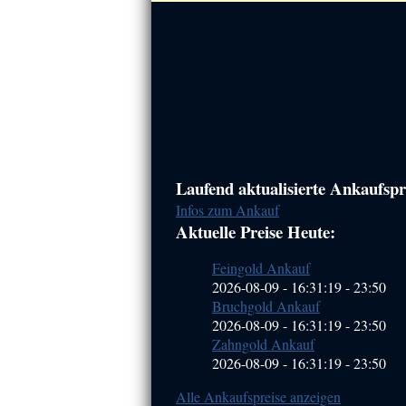
Haupt-
Laufend aktualisierte Ankaufspre
Infos zum Ankauf
Sidebar
Aktuelle Preise Heute:
(Primary)
Feingold Ankauf
2026-08-09 - 16:31:19
-
23:50
Bruchgold Ankauf
2026-08-09 - 16:31:19
-
23:50
Zahngold Ankauf
2026-08-09 - 16:31:19
-
23:50
Alle Ankaufspreise anzeigen