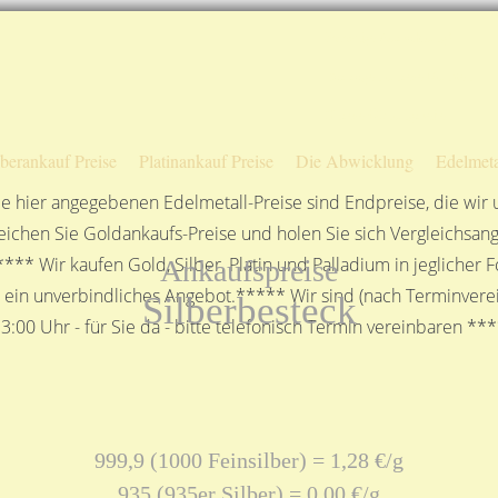
Sofortige Auszahlung!
Das sagen unsere Kunden
Unsere Öffnungszeiten
lberankauf Preise
Platinankauf Preise
Die Abwicklung
Edelmeta
e hier angegebenen Edelmetall-Preise sind Endpreise, die wir
ichen Sie Goldankaufs-Preise und holen Sie sich Vergleichsang
**** Wir kaufen Gold, Silber, Platin und Palladium in jeglicher
Ankaufspreise
n ein unverbindliches Angebot.***** Wir sind (nach Terminverei
Silberbesteck
3:00 Uhr - für Sie da - bitte telefonisch Termin vereinbaren **
999,9 (1000 Feinsilber) = 1,28 €/g
935 (935er Silber) = 0,00 €/g