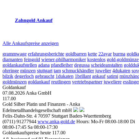
2026-08-07 - 12:38:05
-
11:50
Zahngold Ankauf
2026-08-07 - 12:38:05
-
11:50
Alle Ankaufspreise anzeigen
grammwage
erfahrungsberichte
goldbarren
kette
22ayar
burma
goldke
diamanten
feingold
wiener-philharmoniker
kostenlos
gold-goldmünze
goldankaufstellen
adana
pfandleiher
degussa
scheideanstalten
golddu
ohrringe
münzen
stuttgart
tam
schmuckhändler
juwelier
4dukaten
sov
bilzik
degerloch
gebraucht
1dukaten
1brillant
ankauf
satimi
münzhänd
goldmünzen
goldankauf
reutlingen
vertriebspartner
juweliere
esslinge
Goldankauf
07.08.2026
Anka GmbH
117.00
Gold Silber Platin und Finanzen - Anka
Edelmetallhandelsgesellschaft mbH
Felix-Dahn-Str. 4
70597
Stuttgart
Baden-Wuerttemberg
(0711) 91277944
www.anka-gold.de
Hours:
Mo-Fr 08:00-18:00
Di
08:00-17:45
Sa 08:00-17:30
Goldankaufspreise heute
117.00