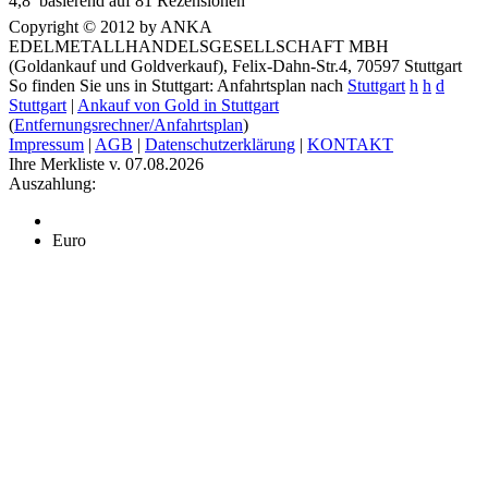
4,8
 basierend auf
81
Rezensionen
Copyright © 2012 by ANKA
EDELMETALLHANDELSGESELLSCHAFT MBH
(Goldankauf und Goldverkauf), Felix-Dahn-Str.4, 70597 Stuttgart
So finden Sie uns in Stuttgart: Anfahrtsplan nach
Stuttgart
h
h
d
Stuttgart
|
Ankauf von Gold in Stuttgart
(
Entfernungsrechner/Anfahrtsplan
)
Impressum
|
AGB
|
Datenschutzerklärung
|
KONTAKT
Ihre Merkliste v. 07.08.2026
Auszahlung:
Euro