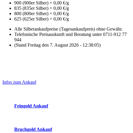
900 (900er Silber) = 0,00 €/g
835 (835er Silber) = 0,00 €/g
800 (800er Silber) = 0,00 €/g
625 (625er Silber) = 0,00 €/g
Alle Silberankaufpreise (Tagesankaufpreis) ohne Gewähr.
Telefonische Preisauskunft und Beratung unter 0711-912 77
944
(Stand Freitag den 7. August 2026 - 12:38:05)
Laufend aktualisierte Ankaufspreise...
Haupt-
Sidebar
Infos zum Ankauf
(Primary)
Aktuelle Preise Heute:
Feingold Ankauf
2026-08-07 - 12:38:05
-
11:50
Bruchgold Ankauf