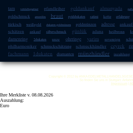
goldankauf
almanyada
tam
pfandleiher
vertriebspartner
pall
braut
goldschmuck
kette
golddukaten
satimi
erfahrung
armreifen
adresse
ankauf
türkisch
goldmünzen
weißgold
dukaten-goldmünzen
günlük
schätzen
adana
k
ankauf
heilbronn
silberschmuck
yarim
damenring
ohrringe
sch
unze
sovereign
2dukaten
ceyrek
ri
philharmoniker
schmuckhändler
schmuckschätzung
münzhändler
fachmann
1dukaten
diamanten
inzahlung
Copyright © 2012 by ANKA EDELMETALLHANDELSGESELLSC
So finden Sie uns in Stuttgart: Anfah
Impressum
|
A
Ihre Merkliste v. 08.08.2026
Auszahlung:
Euro