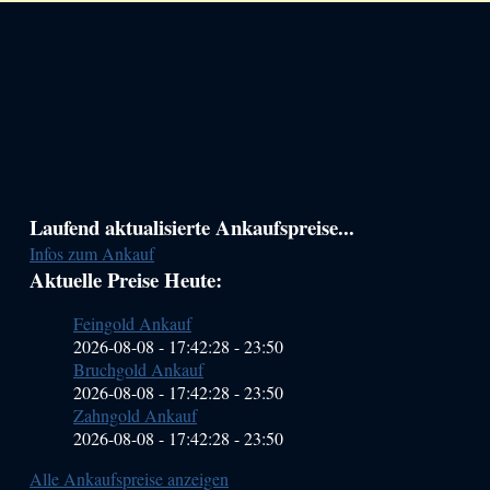
Haupt-
Laufend aktualisierte Ankaufspreise...
Infos zum Ankauf
Sidebar
Aktuelle Preise Heute:
(Primary)
Feingold Ankauf
2026-08-08 - 17:42:28
-
23:50
Bruchgold Ankauf
2026-08-08 - 17:42:28
-
23:50
Zahngold Ankauf
2026-08-08 - 17:42:28
-
23:50
Alle Ankaufspreise anzeigen