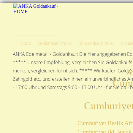
Home
Goldankauf Preise
Silberankauf Preise
Platin
ANKA Edelmetall - Goldankauf: Die hier angegebenen Ede
***** Unsere Empfehlung: Vergleichen Sie Goldankaufs-P
merken, vergleichen lohnt sich. ***** Wir kaufen Gold, S
A
Zahngold etc. und erstellen Ihnen ein unverbindliches A
Cumh
- 17:00 Uhr und Samstags 9:00 - 13:00 Uhr - für Sie da - 
Cumhuriyet
Cumhuriyet Beslik Alti
Cumhuriyet Iki Bucuk 