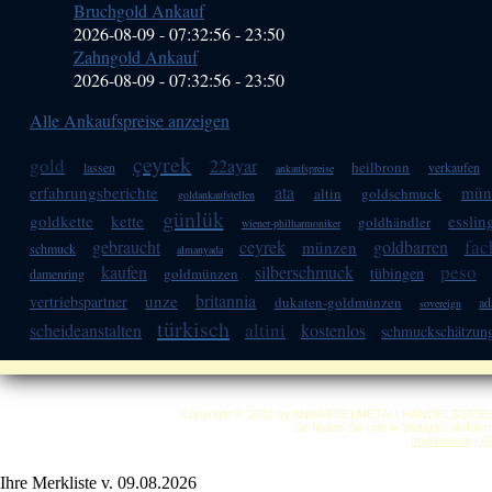
Bruchgold Ankauf
2026-08-09 - 07:32:56
-
23:50
Zahngold Ankauf
2026-08-09 - 07:32:56
-
23:50
Alle Ankaufspreise anzeigen
çeyrek
gold
22ayar
heilbronn
lassen
verkaufen
ankaufspreise
ata
erfahrungsberichte
mün
altin
goldschmuck
goldankaufstellen
günlük
goldkette
kette
esslin
goldhändler
wiener-philharmoniker
fa
gebraucht
ceyrek
goldbarren
münzen
schmuck
almanyada
peso
kaufen
silberschmuck
tübingen
goldmünzen
damenring
britannia
unze
vertriebspartner
dukaten-goldmünzen
ad
sovereign
türkisch
altini
scheideanstalten
kostenlos
schmuckschätzun
Copyright © 2012 by ANKA EDELMETALLHANDELSGESELLSC
So finden Sie uns in Stuttgart: Anfah
Impressum
|
A
Ihre Merkliste v. 09.08.2026