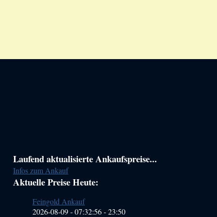
Haupt-
Laufend aktualisierte Ankaufspreise...
Infos zum Ankauf
Sidebar
Aktuelle Preise Heute:
(Primary)
Feingold Ankauf
2026-08-09 - 07:32:56
-
23:50