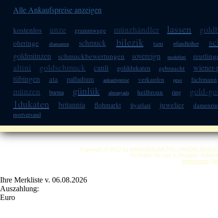
Alle Ankaufspreise anzeigen
lassen
unze
münzhändler
gold
kostenlos
grammwage
bilezik
sc
schmuck
ohrringe
tam
pfandleiher
diamanten
goldmünzen
sovereign
schmuckbewertungen
reutling
modelleri
altini
goldschmuck
canli
wiener-
golddukaten
gebraucht
tübingen
ata
palladium
verkaufen
fachmann
ankaufspreise
peso
günlük
münzen
gold-g
heilbronn
burma
ring
almanyada
1dukaten
britannia
juwelier
flohmarkt
fiyatlari
damenri
postversand
Copyright © 2012 by ANKA EDELMETALLHANDELSGESELLSC
So finden Sie uns in Stuttgart: Anfah
Impressum
|
A
Ihre Merkliste v. 06.08.2026
Auszahlung:
Euro