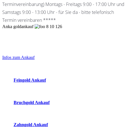
Terminvereinbarung) Montags - Freitags 9:00 - 17:00 Uhr und
Samstags 9:00 - 13:00 Uhr - für Sie da - bitte telefonisch
Termin vereinbaren *****
Anka goldankauf
8
10
126
Laufend aktualisierte Ankaufspreise...
Haupt-
Sidebar
Infos zum Ankauf
(Primary)
Aktuelle Preise Heute:
Feingold Ankauf
2026-08-06 - 00:32:49
-
23:50
Bruchgold Ankauf
2026-08-06 - 00:32:49
-
23:50
Zahngold Ankauf