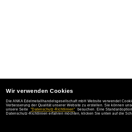
Wir verwenden Cookies
Die ANKA Edelmetallhandelsgesellschaft mbH Website verwendet Cookie
Verbesserung der Qualität unserer Website zu erstellen. Sie können uns
unsere Seite
"Datenschutz-Richtlinien"
besuchen. Eine Standardoption 
Datenschutz-Richtlinien erfahren möchten, klicken Sie unten auf die Sch