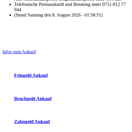
Telefonische Preisauskunft und Beratung unter 0711-912 77
944
(Stand Samstag den 8. August 2026 - 01:58:51)
Laufend aktualisierte Ankaufspreise...
Haupt-
Sidebar
Infos zum Ankauf
(Primary)
Aktuelle Preise Heute:
Feingold Ankauf
2026-08-08 - 01:58:51
-
23:50
Bruchgold Ankauf
2026-08-08 - 01:58:51
-
23:50
Zahngold Ankauf