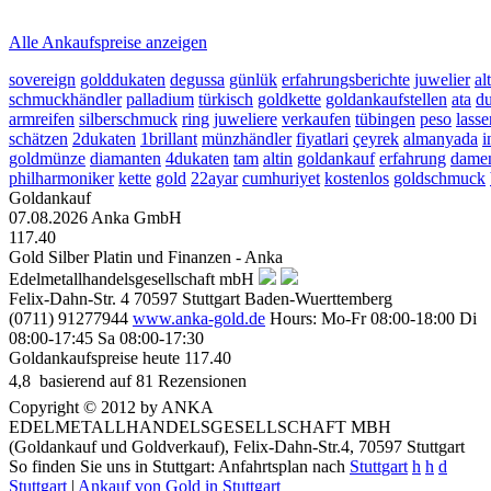
2026-08-08 - 01:58:51
-
23:50
Alle Ankaufspreise anzeigen
sovereign
golddukaten
degussa
günlük
erfahrungsberichte
juwelier
al
schmuckhändler
palladium
türkisch
goldkette
goldankaufstellen
ata
d
armreifen
silberschmuck
ring
juweliere
verkaufen
tübingen
peso
lasse
schätzen
2dukaten
1brillant
münzhändler
fiyatlari
çeyrek
almanyada
i
goldmünze
diamanten
4dukaten
tam
altin
goldankauf
erfahrung
dame
philharmoniker
kette
gold
22ayar
cumhuriyet
kostenlos
goldschmuck
Goldankauf
07.08.2026
Anka GmbH
117.40
Gold Silber Platin und Finanzen - Anka
Edelmetallhandelsgesellschaft mbH
Felix-Dahn-Str. 4
70597
Stuttgart
Baden-Wuerttemberg
(0711) 91277944
www.anka-gold.de
Hours:
Mo-Fr 08:00-18:00
Di
08:00-17:45
Sa 08:00-17:30
Goldankaufspreise heute
117.40
4,8
 basierend auf
81
Rezensionen
Copyright © 2012 by ANKA
EDELMETALLHANDELSGESELLSCHAFT MBH
(Goldankauf und Goldverkauf), Felix-Dahn-Str.4, 70597 Stuttgart
So finden Sie uns in Stuttgart: Anfahrtsplan nach
Stuttgart
h
h
d
Stuttgart
|
Ankauf von Gold in Stuttgart