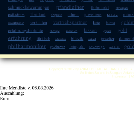
pfandleiher
schmuckbewertungen
flohmarkt
almanyada
1brillant
juweliere
münz
adana
palladium
degussa
1dukaten
vertriebspartner
gold
verkaufen
kette
burma
ankaufspreise
lassen
gold
erfahrungsberichte
ohrringe
modelleri
çeyrek
erfahrung
bilezik
damenr
türkisch
juwelier
4dukaten
ankauf
philharmoniker
gol
feingold
sovereign
goldbarren
goldkette
Copyright © 2012 by ANKA EDELMETALLHANDELSGESELLSC
So finden Sie uns in Stuttgart: Anfah
Impressum
|
A
Ihre Merkliste v. 06.08.2026
Auszahlung:
Euro