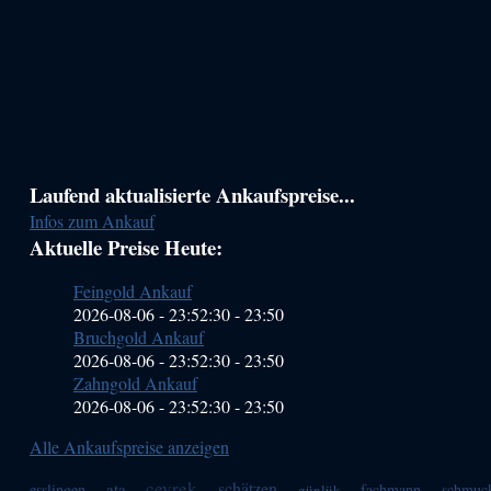
Haupt-
Laufend aktualisierte Ankaufspreise...
Infos zum Ankauf
Sidebar
Aktuelle Preise Heute:
(Primary)
Feingold Ankauf
2026-08-06 - 23:52:30
-
23:50
Bruchgold Ankauf
2026-08-06 - 23:52:30
-
23:50
Zahngold Ankauf
2026-08-06 - 23:52:30
-
23:50
Alle Ankaufspreise anzeigen
ceyrek
schätzen
ata
esslingen
fachmann
schmuc
günlük