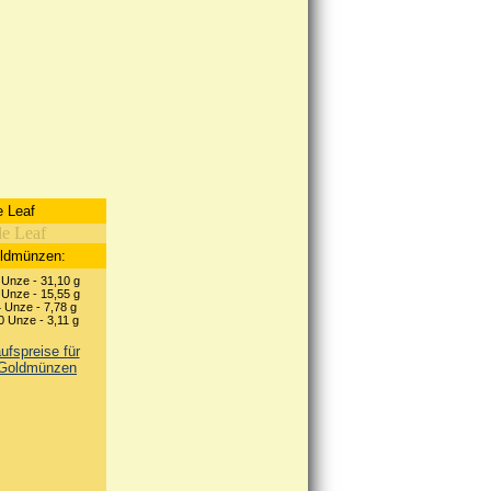
 Leaf
oldmünzen:
 Unze - 31,10 g
 Unze - 15,55 g
 Unze - 7,78 g
0 Unze - 3,11 g
fspreise für
 Goldmünzen