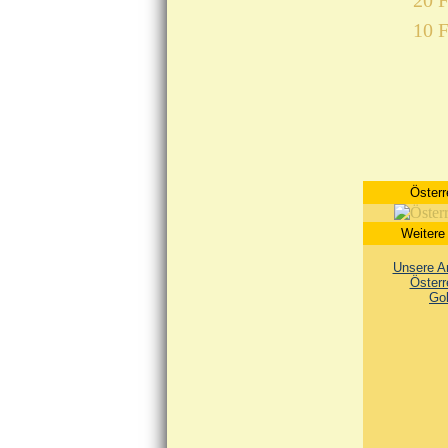
20 F
10 F
Österr
Weitere
Unsere An
Österr
Go