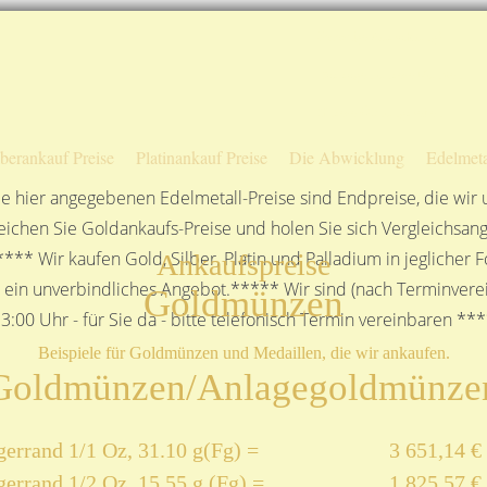
Sofortige Auszahlung!
Das sagen unsere Kunden
Unsere Öffnungszeiten
lberankauf Preise
Platinankauf Preise
Die Abwicklung
Edelmeta
e hier angegebenen Edelmetall-Preise sind Endpreise, die wir
ichen Sie Goldankaufs-Preise und holen Sie sich Vergleichsang
**** Wir kaufen Gold, Silber, Platin und Palladium in jeglicher
Ankaufspreise
n ein unverbindliches Angebot.***** Wir sind (nach Terminverei
Goldmünzen
3:00 Uhr - für Sie da - bitte telefonisch Termin vereinbaren **
Beispiele für Goldmünzen und Medaillen, die wir ankaufen.
Goldmünzen/Anlagegoldmünze
errand 1/1 Oz, 31.10 g(Fg) =
3 651,14 €
errand 1/2 Oz, 15,55 g (Fg) =
1 825,57 €