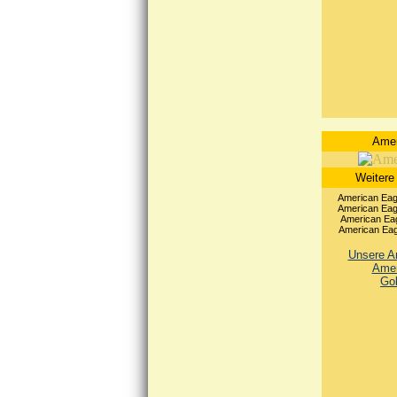
Amer
Weitere
American Eagl
American Eagl
American Eag
American Eagl
Unsere An
Amer
Go