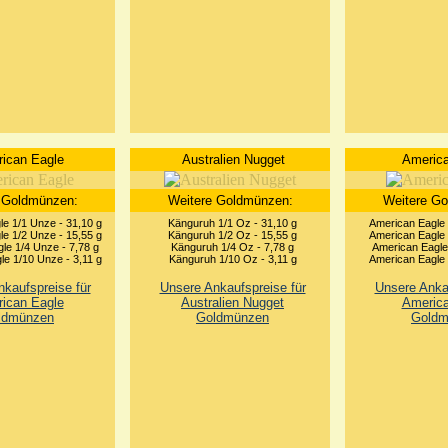
ican Eagle
Australien Nugget
America
 Goldmünzen:
Weitere Goldmünzen:
Weitere G
e 1/1 Unze - 31,10 g
Känguruh 1/1 Oz - 31,10 g
American Eagle 
e 1/2 Unze - 15,55 g
Känguruh 1/2 Oz - 15,55 g
American Eagle 
le 1/4 Unze - 7,78 g
Känguruh 1/4 Oz - 7,78 g
American Eagle 
e 1/10 Unze - 3,11 g
Känguruh 1/10 Oz - 3,11 g
American Eagle 
kaufspreise für
Unsere Ankaufspreise für
Unsere Ankau
ican Eagle
Australien Nugget
America
ldmünzen
Goldmünzen
Goldm