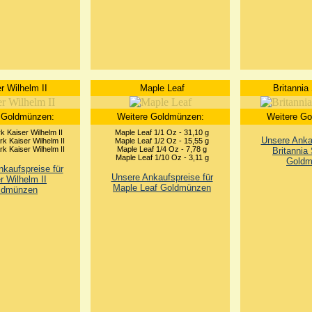
r Wilhelm II
Maple Leaf
Britannia
 Goldmünzen:
Weitere Goldmünzen:
Weitere G
k Kaiser Wilhelm II
Maple Leaf 1/1 Oz - 31,10 g
Unsere Ankau
k Kaiser Wilhelm II
Maple Leaf 1/2 Oz - 15,55 g
k Kaiser Wilhelm II
Maple Leaf 1/4 Oz - 7,78 g
Britannia
Maple Leaf 1/10 Oz - 3,11 g
Goldm
kaufspreise für
Unsere Ankaufspreise für
r Wilhelm II
Maple Leaf Goldmünzen
ldmünzen