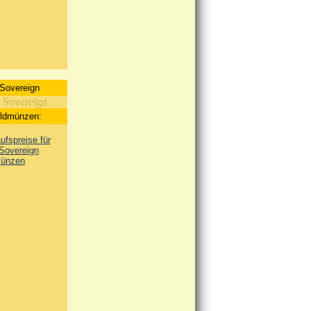
 Sovereign
oldmünzen:
fspreise für
 Sovereign
ünzen