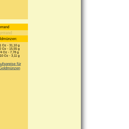
rrand
oldmünzen:
1 Oz - 31,10 g
2 Oz - 15,55 g
4 Oz - 7,78 g
10 Oz - 3,11 g
fspreise für
 Goldmünzen