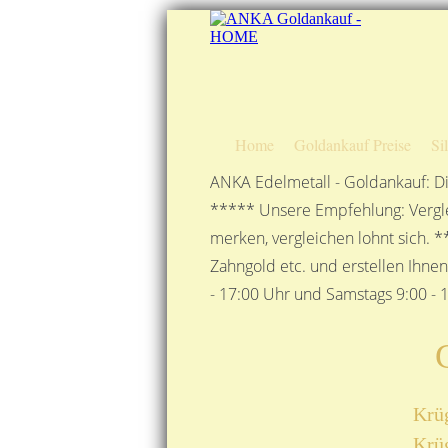
Home
Goldankauf Preise
Si
ANKA Edelmetall - Goldankauf: Di
***** Unsere Empfehlung: Vergle
merken, vergleichen lohnt sich. *
Zahngold etc. und erstellen Ihne
- 17:00 Uhr und Samstags 9:00 - 1
Krüg
Krüg