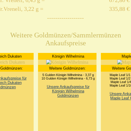
r. Vreneli, 6,45 g =
672,80 €
r.Vreneli, 3,22 g =
335,88 €
------------------
Weitere Goldmünzen/Sammlermünzen
Ankaufspreise
eich Dukaten
Königin Wilhelmina
Maple
 Goldmünzen:
Weitere Goldmünzen:
Weitere G
5 Gulden Königin Wilhelmina - 3,37 g
Maple Leaf 1/1
kaufspreise für
10 Gulden Königin Wilhelmina - 6,73 g
Maple Leaf 1/2
Maple Leaf 1/4
eich Dukaten
Maple Leaf 1/1
Unsere Ankaufspreise für
ldmünzen
Königin Wilhelmina
Unsere Ankau
Goldmünzen
Maple Leaf