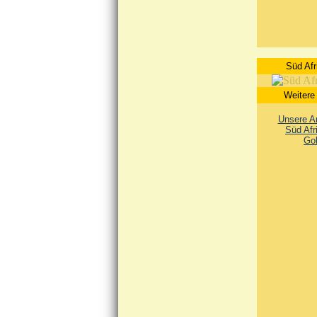
Süd Afr
Weitere
Unsere An
Süd Afr
Go