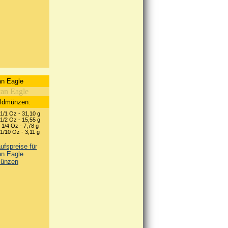
n Eagle
oldmünzen:
1/1 Oz - 31,10 g
1/2 Oz - 15,55 g
1/4 Oz - 7,78 g
1/10 Oz - 3,11 g
fspreise für
n Eagle
ünzen