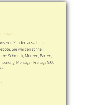
Route berechnen
So finden Sie uns
Gold mit der Post senden
llrechner
 unseren Kunden auszahlen.
ebote. Sie werden schnell
 Form: Schmuck, Münzen, Barren,
nbarung) Montags - Freitags 9:00
***
n