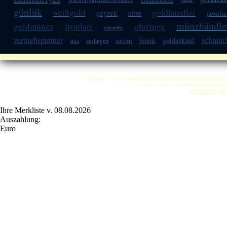
yarim
günlük
weißgold
goldhändler
çeyrek
altin
juwelie
münzhändle
goldmünze
fiyatlari
ohrringe
verkaufen
vertriebspartner
schmuc
goldankauf
satimi
bilzik
esslingen
alim
Copyright © 2012 by ANKA EDELMETALLHANDELSGESELLSC
So finden Sie uns in Stuttgart: Anfah
Impressum
|
A
Ihre Merkliste v. 08.08.2026
Auszahlung:
Euro