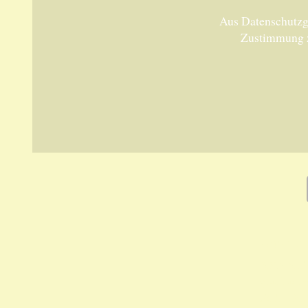
Aus Datenschutzgr
Zustimmung 
Unsere 
ANKA Ede
gesellsch
Felix-Dah