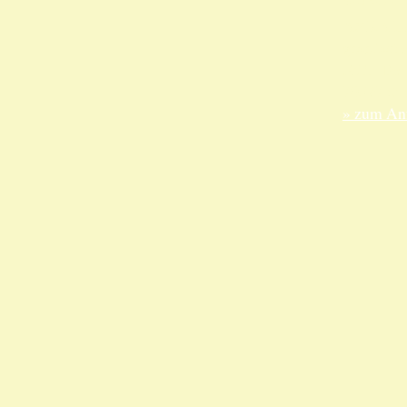
ANKA Ede
gesellsch
Felix-Dah
70597 Stu
» zum Anf