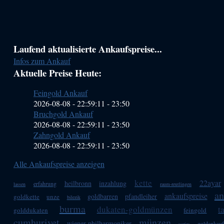
Haupt-
Laufend aktualisierte Ankaufspreise...
Infos zum Ankauf
Sidebar
Aktuelle Preise Heute:
(Primary)
Feingold Ankauf
2026-08-08 - 22:59:11
-
23:50
Bruchgold Ankauf
2026-08-08 - 22:59:11
-
23:50
Zahngold Ankauf
2026-08-08 - 22:59:11
-
23:50
Alle Ankaufspreise anzeigen
kette
22ayar
heilbronn
inzahlung
erfahrung
lassen
raum-reutlingen
an
ankaufspreise
goldbarren
pfandleiher
goldkette
unze
bilezik
burma
dukaten-goldmünzen
t
golddukaten
feingold
cumhuriyet
münzen
wiener-philharmoniker
goldankauf