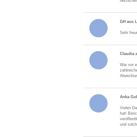
herzliche
GH aus 
Sehr freu
Claudia 
War vor e
zahlreich
Abwicklun
Anka Go
Vielen Da
hat! Beri
veröffent
und solch