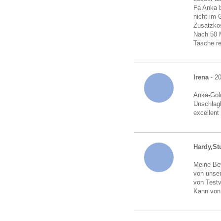
Fa Anka b
nicht im 
Zusatzkos
Nach 50 M
Tasche r
Irena
- 2
Anka-Gold
Unschlagb
excellent
Hardy,Stu
Meine Bew
von unser
von Testv
Kann von