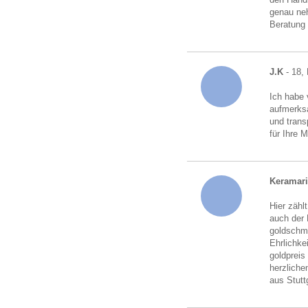
genau neh
Beratung
J.K
- 18,
Ich habe 
aufmerksa
und trans
für Ihre 
Keramari
Hier zähl
auch der 
goldschmu
Ehrlichke
goldpreis
herzliche
aus Stutt