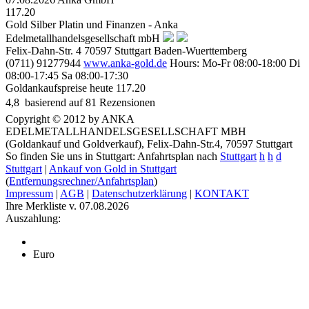
117.20
Gold Silber Platin und Finanzen - Anka
Edelmetallhandelsgesellschaft mbH
Felix-Dahn-Str. 4
70597
Stuttgart
Baden-Wuerttemberg
(0711) 91277944
www.anka-gold.de
Hours:
Mo-Fr 08:00-18:00
Di
08:00-17:45
Sa 08:00-17:30
Goldankaufspreise heute
117.20
4,8
 basierend auf
81
Rezensionen
Copyright © 2012 by ANKA
EDELMETALLHANDELSGESELLSCHAFT MBH
(Goldankauf und Goldverkauf), Felix-Dahn-Str.4, 70597 Stuttgart
So finden Sie uns in Stuttgart: Anfahrtsplan nach
Stuttgart
h
h
d
Stuttgart
|
Ankauf von Gold in Stuttgart
(
Entfernungsrechner/Anfahrtsplan
)
Impressum
|
AGB
|
Datenschutzerklärung
|
KONTAKT
Ihre Merkliste v. 07.08.2026
Auszahlung:
Euro