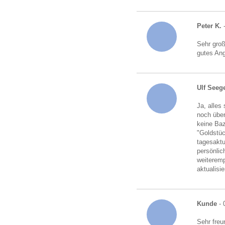
Peter K.
-
Sehr gro
gutes An
Ulf Seeg
Ja, alles
noch über
keine Baz
"Goldstü
tagesaktu
persönlic
weiteremp
aktualisi
Kunde
- 
Sehr freu