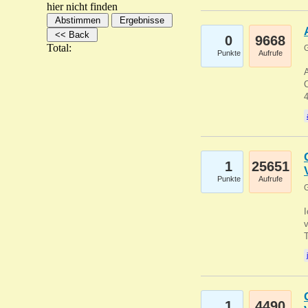
hier nicht finden
0
9668
Total:
G
Punkte
Aufrufe
A
C
1
25651
Punkte
Aufrufe
G
1
4490