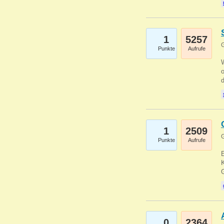
1
5257
G
Punkte
Aufrufe
1
2509
G
Punkte
Aufrufe
E
K
0
2364