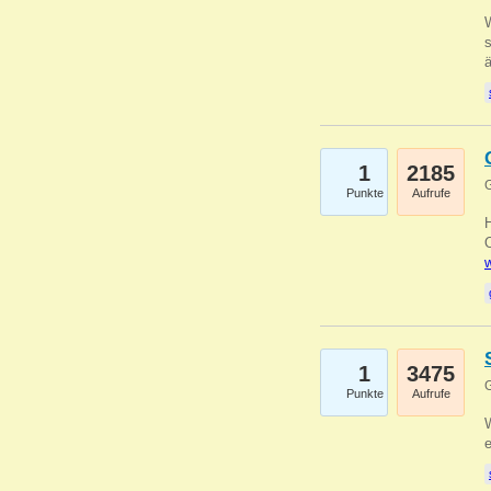
W
s
1
2185
G
Punkte
Aufrufe
O
w
1
3475
G
Punkte
Aufrufe
W