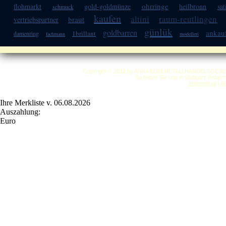
ohrringe
flohmarkt
gold-goldmünze
heilbronn
sat
schmuck
kaufen
altini
raum-reutlingen
braut
vertriebspartner
günlük
goldbarren
ankauf
1brillant
damenring
fachmann
modelleri
Copyright © 2012 by ANKA EDELMETALLHANDELSGESELLSC
So finden Sie uns in Stuttgart: Anfah
Impressum
|
A
Ihre Merkliste v. 06.08.2026
Auszahlung:
Euro