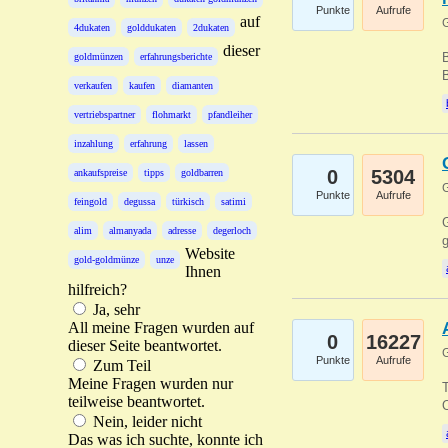
Punkte
Aufrufe
auf
G
4dukaten
golddukaten
2dukaten
dieser
B
goldmünzen
erfahrungsberichte
B
verkaufen
kaufen
diamanten
vertriebspartner
flohmarkt
pfandleiher
inzahlung
erfahrung
lassen
0
5304
ankaufspreise
tipps
goldbarren
G
Punkte
Aufrufe
feingold
degussa
türkisch
satimi
G
alim
almanyada
adresse
degerloch
g
Website
gold-goldmünze
unze
Ihnen
hilfreich?
Ja, sehr
All meine Fragen wurden auf
0
16227
dieser Seite beantwortet.
G
Punkte
Aufrufe
Zum Teil
Meine Fragen wurden nur
T
teilweise beantwortet.
O
Nein, leider nicht
Das was ich suchte, konnte ich