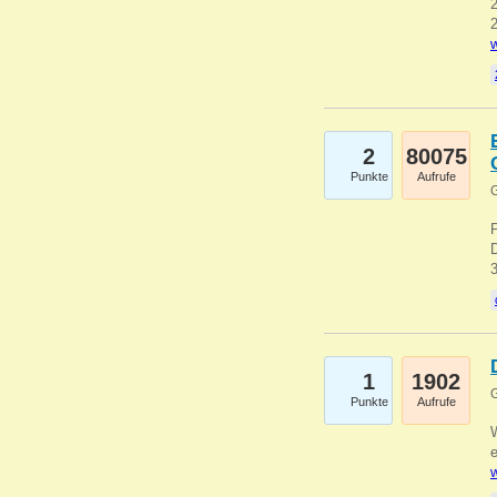
2
2
w
2
80075
Punkte
Aufrufe
G
1
1902
G
Punkte
Aufrufe
e
w