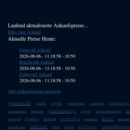
Haupt-
Laufend aktualisierte Ankaufspreise...
Infos zum Ankauf
Sidebar
Aktuelle Preise Heute:
(Primary)
Feingold Ankauf
2026-08-06 - 11:18:58
-
10:50
Bruchgold Ankauf
2026-08-06 - 11:18:58
-
10:50
Zahngold Ankauf
2026-08-06 - 11:18:58
-
10:50
Alle Ankaufspreise anzeigen
gebraucht
yarim
ceyrek
cumhuriyet
goldkette
goldschmuck
grammwage
s
çeyrek
münzen
schmuckhändler
scheideanstalten
kette
armreifen
fiyatlari
türkisch
stuttgart
juwelier
goldhändler
adresse
4dukaten
unze
schmuckbewert
pfandleiher
bilzik