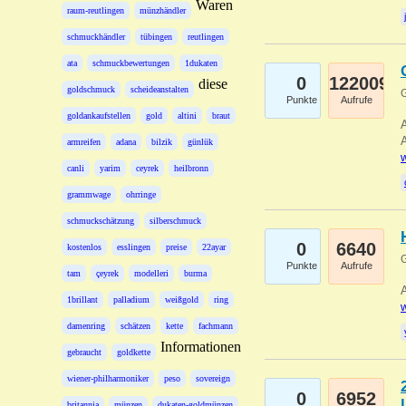
Waren
raum-reutlingen
münzhändler
schmuckhändler
tübingen
reutlingen
ata
schmuckbewertungen
1dukaten
0
122009
diese
goldschmuck
scheideanstalten
G
Punkte
Aufrufe
goldankaufstellen
gold
altini
braut
A
A
armreifen
adana
bilzik
günlük
w
canli
yarim
ceyrek
heilbronn
grammwage
ohrringe
schmuckschätzung
silberschmuck
0
6640
kostenlos
esslingen
preise
22ayar
G
Punkte
Aufrufe
tam
çeyrek
modelleri
burma
A
1brillant
palladium
weißgold
ring
w
damenring
schätzen
kette
fachmann
Informationen
gebraucht
goldkette
wiener-philharmoniker
peso
sovereign
0
6952
britannia
münzen
dukaten-goldmünzen