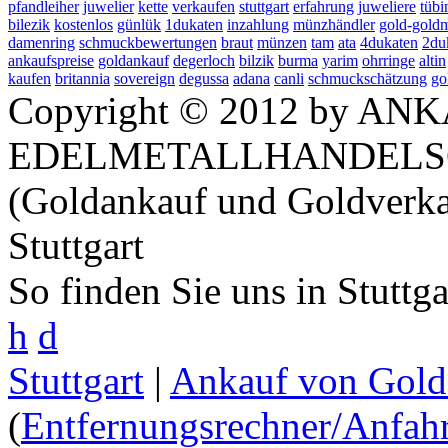
pfandleiher
juwelier
kette
verkaufen
stuttgart
erfahrung
juweliere
tübi
bilezik
kostenlos
günlük
1dukaten
inzahlung
münzhändler
gold-gold
damenring
schmuckbewertungen
braut
münzen
tam
ata
4dukaten
2du
ankaufspreise
goldankauf
degerloch
bilzik
burma
yarim
ohrringe
altin
kaufen
britannia
sovereign
degussa
adana
canli
schmuckschätzung
go
Copyright © 2012 by ANK
EDELMETALLHANDELS
(Goldankauf und Goldverka
Stuttgart
So finden Sie uns in Stuttg
h
d
Stuttgart
|
Ankauf von Gold 
(
Entfernungsrechner/Anfahr