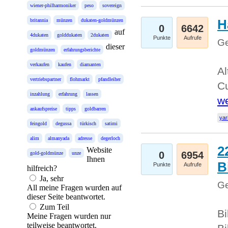
wiener-philharmoniker
peso
sovereign
H
britannia
münzen
dukaten-goldmünzen
0
6642
auf
4dukaten
golddukaten
2dukaten
Punkte
Aufrufe
Ge
dieser
goldmünzen
erfahrungsberichte
verkaufen
kaufen
diamanten
Al
vertriebspartner
flohmarkt
pfandleiher
Cu
inzahlung
erfahrung
lassen
we
ankaufspreise
tipps
goldbarren
yar
feingold
degussa
türkisch
satimi
alim
almanyada
adresse
degerloch
2
Website
0
6954
gold-goldmünze
unze
Ihnen
B
Punkte
Aufrufe
hilfreich?
Ja, sehr
Ge
All meine Fragen wurden auf
dieser Seite beantwortet.
Zum Teil
Bi
Meine Fragen wurden nur
teilweise beantwortet.