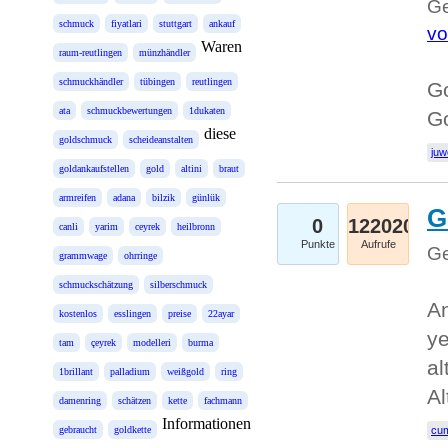
Ge
schmuck
fiyatlari
stuttgart
ankauf
vo
Waren
raum-reutlingen
münzhändler
schmuckhändler
tübingen
reutlingen
G
ata
schmuckbewertungen
1dukaten
Go
diese
goldschmuck
scheideanstalten
juw
goldankaufstellen
gold
altini
braut
armreifen
adana
bilzik
günlük
G
0
122020
canli
yarim
ceyrek
heilbronn
Punkte
Aufrufe
Ge
grammwage
ohrringe
schmuckschätzung
silberschmuck
An
kostenlos
esslingen
preise
22ayar
ye
tam
çeyrek
modelleri
burma
al
1brillant
palladium
weißgold
ring
Al
damenring
schätzen
kette
fachmann
Informationen
gebraucht
goldkette
cum