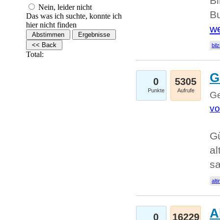
Bi
Nein, leider nicht
Bu
Das was ich suchte, konnte ich
hier nicht finden
we
bilz
Total:
G
0
5305
Punkte
Aufrufe
Ge
vo
Gü
al
sa
alti
A
0
16229