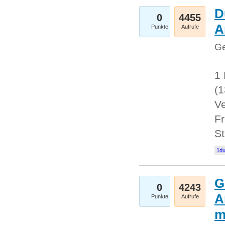
D
0
4455
A
Punkte
Aufrufe
Ge
1 
(
Ve
Fr
St
1du
G
0
4243
A
Punkte
Aufrufe
m