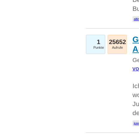
Bu
alti
G
1
25652
A
Punkte
Aufrufe
Ge
vo
Ic
w
Ju
d
juw