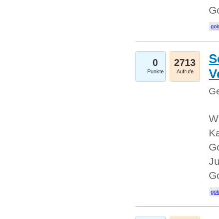
G
gol
S
0
2713
V
Punkte
Aufrufe
Ge
Wi
Ka
Go
Ju
G
gol