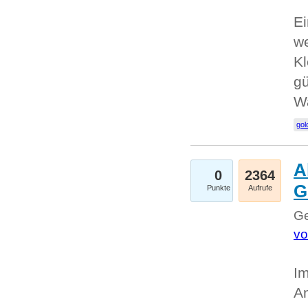
Ei
we
Kl
gü
W
gol
A
0
2364
G
Punkte
Aufrufe
Ge
vo
Im
An