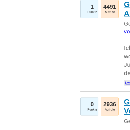
G
1
4491
A
Punkte
Aufrufe
Ge
vo
Ic
w
Ju
d
juw
G
0
2936
V
Punkte
Aufrufe
Ge