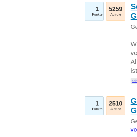
S
1
5259
G
Punkte
Aufrufe
Ge
W
v
Al
is
sc
G
1
2510
G
Punkte
Aufrufe
Ge
vo