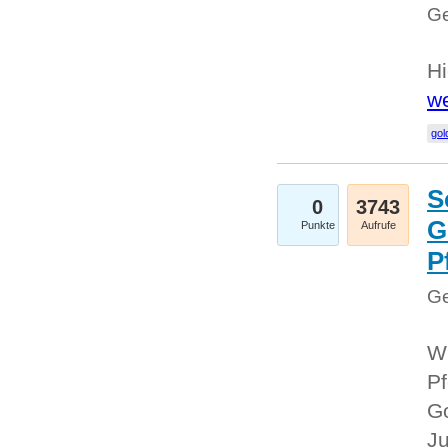
Ge
Hi
we
gol
S
0
3743
G
Punkte
Aufrufe
P
Ge
Wi
Pf
Go
Ju