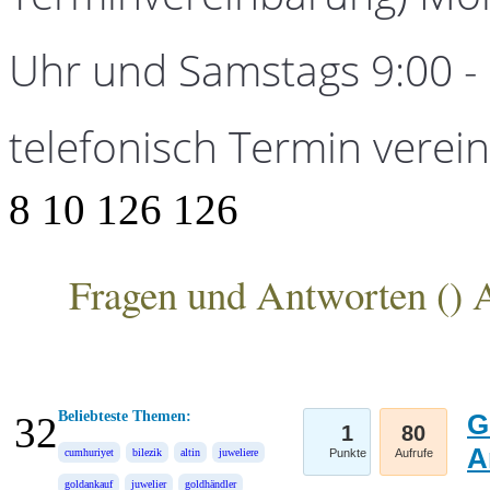
Uhr und Samstags 9:00 - 1
telefonisch Termin verei
8
10
126
126
Fragen und Antworten (
) 
ANKA Edelmetallhandelsgesellschaft mbH
Beliebteste Themen:
G
32
1
80
A
cumhuriyet
bilezik
altin
juweliere
Punkte
Aufrufe
goldankauf
juwelier
goldhändler