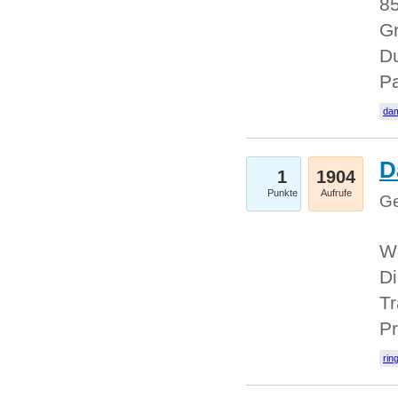
85
Gr
Du
Pa
dam
D
1
1904
Punkte
Aufrufe
Ge
W
Di
Tr
Pr
rin