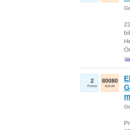
Ge
22
bi
He
Ö
22a
E
2
80080
G
Punkte
Aufrufe
Ge
Pr