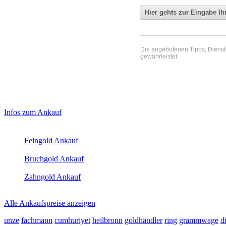
Die angebotenen Tipps, Dienste 
gewährleistet.
Haupt-
Laufend aktualisierte Ankaufspreise...
Infos zum Ankauf
Sidebar
Aktuelle Preise Heute:
(Primary)
Feingold Ankauf
2026-08-07 - 19:49:47
-
18:50
Bruchgold Ankauf
2026-08-07 - 19:49:47
-
18:50
Zahngold Ankauf
2026-08-07 - 19:49:47
-
18:50
Alle Ankaufspreise anzeigen
unze
fachmann
cumhuriyet
heilbronn
goldhändler
ring
grammwage
d