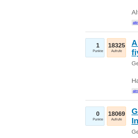
Al
alti
A
1
18325
fi
Punkte
Aufrufe
Ge
H
al
G
0
18069
I
Punkte
Aufrufe
Ge