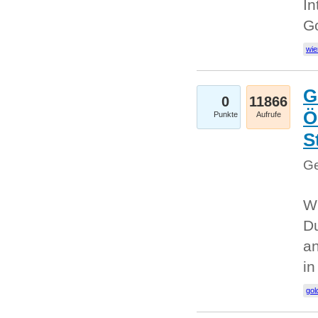
In
G
wie
G
0
11866
Ö
Punkte
Aufrufe
S
Ge
Wi
Du
an
i
gol