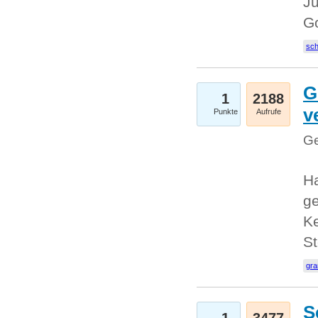
Ju
G
sc
G
1
2188
v
Punkte
Aufrufe
Ge
H
ge
Ke
S
gr
S