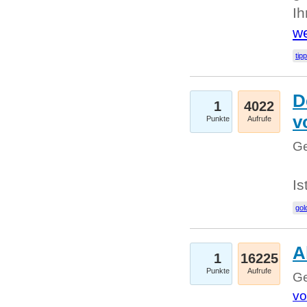
I
we
tip
D
1
4022
v
Punkte
Aufrufe
Ge
Is
gol
A
1
16225
Punkte
Aufrufe
Ge
vo