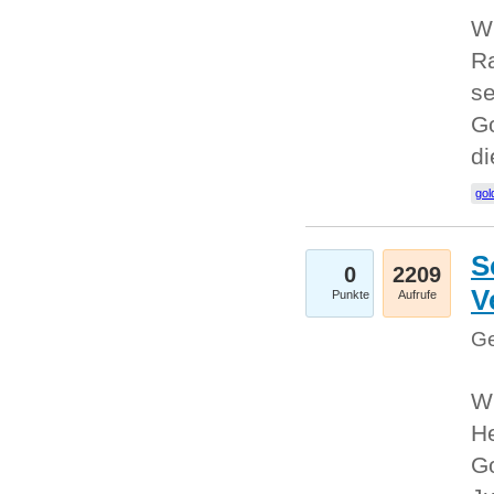
Wi
Ra
se
Go
d
gol
S
0
2209
V
Punkte
Aufrufe
Ge
Wi
He
Go