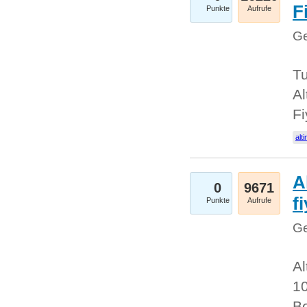
Fi
Punkte
Aufrufe
Ge
Tu
Al
Fi
alti
A
0
9671
f
Punkte
Aufrufe
Ge
Al
10
Be