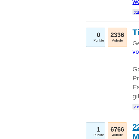
we
go
T
0
2336
Punkte
Aufrufe
Ge
vo
Go
Pr
Es
g
pre
2
1
6766
M
Punkte
Aufrufe