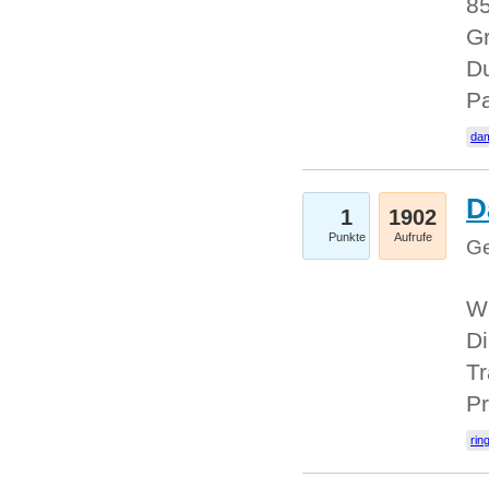
85
Gr
Du
Pa
dam
D
1
1902
Punkte
Aufrufe
Ge
W
Di
Tr
Pr
rin