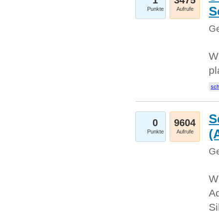
1
3475
S
Punkte
Aufrufe
Ge
Wo
pl
sc
S
0
9604
(
Punkte
Aufrufe
Ge
We
A
Si