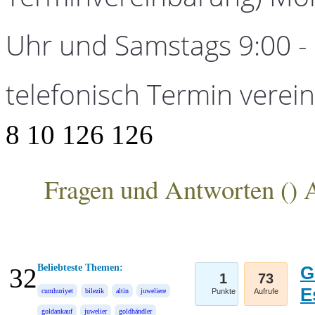
Uhr und Samstags 9:00 - 1
telefonisch Termin verei
8
10
126
126
Fragen und Antworten (
) 
ANKA Edelmetallhandelsgesellschaft mbH
Beliebteste Themen:
G
32
1
73
E
cumhuriyet
bilezik
altin
juweliere
Punkte
Aufrufe
goldankauf
juwelier
goldhändler