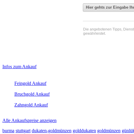
Die angebotenen Tipps, Dienste 
gewährleistet.
Haupt-
Laufend aktualisierte Ankaufspreise...
Infos zum Ankauf
Sidebar
Aktuelle Preise Heute:
(Primary)
Feingold Ankauf
2026-08-06 - 18:08:30
-
17:50
Bruchgold Ankauf
2026-08-06 - 18:08:30
-
17:50
Zahngold Ankauf
2026-08-06 - 18:08:30
-
17:50
Alle Ankaufspreise anzeigen
burma
stuttgart
dukaten-goldmünzen
golddukaten
goldmünzen
günlü