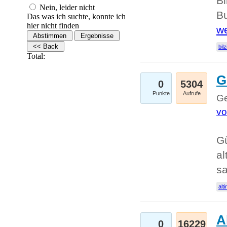
Bi
Nein, leider nicht
Bu
Das was ich suchte, konnte ich
hier nicht finden
we
bilz
Total:
G
0
5304
Punkte
Aufrufe
Ge
vo
Gü
al
sa
alti
A
0
16229