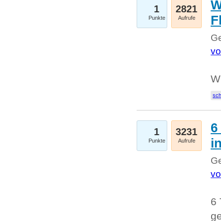
W
1
2821
F
Punkte
Aufrufe
Ge
vo
W
sc
6
1
3231
i
Punkte
Aufrufe
Ge
vo
6 
ge