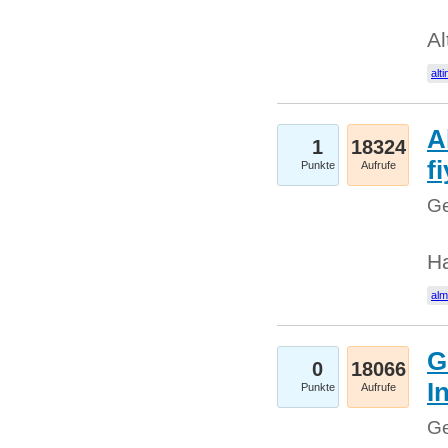
Al
alti
A
1
18324
fi
Punkte
Aufrufe
Ge
H
al
G
0
18066
I
Punkte
Aufrufe
Ge