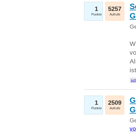
S
1
5257
G
Punkte
Aufrufe
Ge
W
v
Al
is
sc
G
1
2509
G
Punkte
Aufrufe
Ge
vo