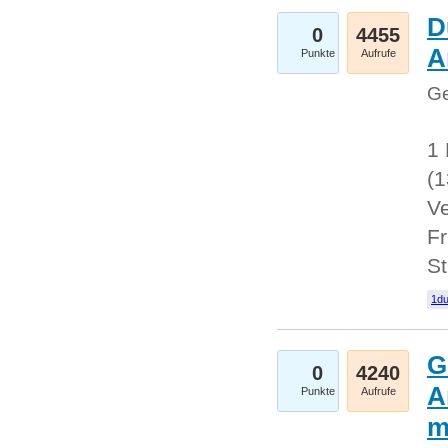
D
0
4455
A
Punkte
Aufrufe
Ge
1 
(
Ve
Fr
St
1du
G
0
4240
A
Punkte
Aufrufe
m