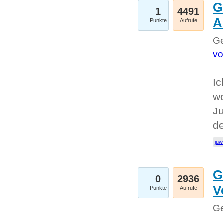
G
1
4491
A
Punkte
Aufrufe
Ge
vo
Ic
w
Ju
d
juw
G
0
2936
V
Punkte
Aufrufe
Ge