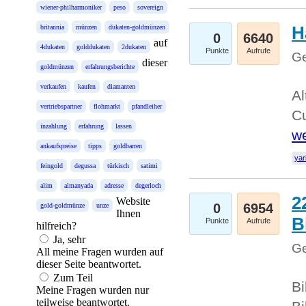
wiener-philharmoniker
peso
sovereign
H
britannia
münzen
dukaten-goldmünzen
0
6640
auf
4dukaten
golddukaten
2dukaten
Punkte
Aufrufe
Ge
dieser
goldmünzen
erfahrungsberichte
verkaufen
kaufen
diamanten
Al
vertriebspartner
flohmarkt
pfandleiher
Cu
inzahlung
erfahrung
lassen
we
ankaufspreise
tipps
goldbarren
yar
feingold
degussa
türkisch
satimi
alim
almanyada
adresse
degerloch
2
Website
0
6954
gold-goldmünze
unze
Ihnen
B
Punkte
Aufrufe
hilfreich?
Ja, sehr
Ge
All meine Fragen wurden auf
dieser Seite beantwortet.
Zum Teil
Bi
Meine Fragen wurden nur
teilweise beantwortet.