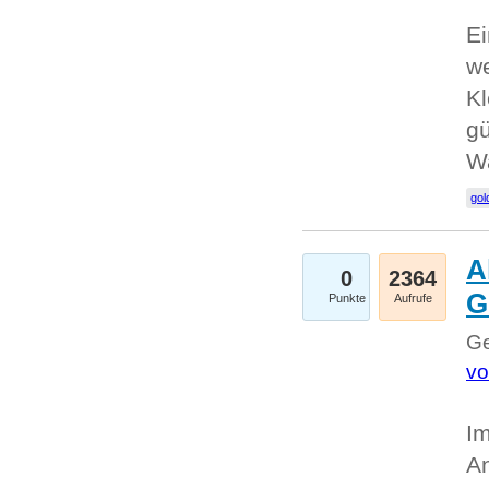
Ei
we
Kl
gü
W
gol
A
0
2364
G
Punkte
Aufrufe
Ge
vo
Im
An