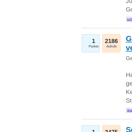
Ju
G
sc
G
1
2186
v
Punkte
Aufrufe
Ge
H
ge
Ke
S
gr
S