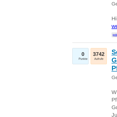
Ge
Hi
we
gol
S
0
3742
G
Punkte
Aufrufe
P
Ge
Wi
Pf
Go
Ju