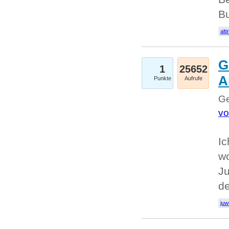
Bu
alti
G
1
25652
A
Punkte
Aufrufe
Ge
vo
Ic
w
Ju
d
juw