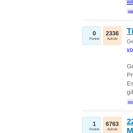
we
go
T
0
2336
Punkte
Aufrufe
Ge
vo
Go
Pr
Es
g
pre
2
1
6763
M
Punkte
Aufrufe