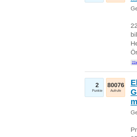
Ge
22
bi
He
Ö
22a
E
2
80076
G
Punkte
Aufrufe
Ge
Pr