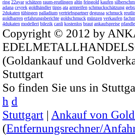
ring
22ayar
schätzen
raum-reutlingen
altin
feingold
kaufen
silbersch
adana
ceyrek
goldhändler
tipps
ata
armreifen
schmuckschätzung
gebr
2dukaten
tübingen
palladium
vertriebspartner
degussa
schmuck
reutl
goldbarren
erfahrungsberichte
goldschmuck
münzen
verkaufen
fach
4dukaten
modelleri
bilezik
canli
kostenlos
braut
ankaufspreise
pfandle
Copyright © 2012 by ANK
EDELMETALLHANDELS
(Goldankauf und Goldverka
Stuttgart
So finden Sie uns in Stuttg
h
d
Stuttgart
|
Ankauf von Gold 
(
Entfernungsrechner/Anfahr