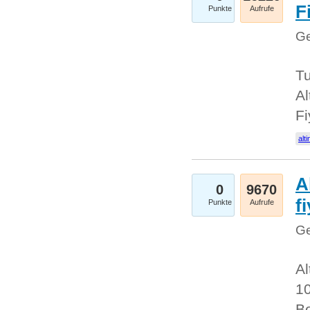
Fi
Punkte
Aufrufe
Ge
Tu
Al
Fi
alti
A
0
9670
f
Punkte
Aufrufe
Ge
Al
10
Be