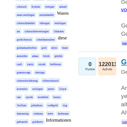
Ge
schmuck
fiyatlari
stuttgart
ankauf
vo
Waren
raum-reutlingen
münzhändler
schmuckhändler
tübingen
reutlingen
Go
ata
schmuckbewertungen
1dukaten
Go
diese
goldschmuck
scheideanstalten
juw
goldankaufstellen
gold
altini
braut
armreifen
adana
bilzik
günlük
G
0
122011
canli
yarim
ceyrek
heilbronn
Punkte
Aufrufe
Ge
grammwage
ohrringe
schmuckschätzung
silberschmuck
An
kostenlos
esslingen
preise
22ayar
ye
tam
çeyrek
modelleri
burma
al
1brillant
palladium
weißgold
ring
Al
damenring
schätzen
kette
fachmann
Informationen
gebraucht
goldkette
cum