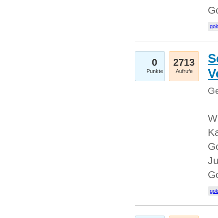
G
gol
S
0
2713
V
Punkte
Aufrufe
Ge
Wi
Ka
Go
Ju
G
gol