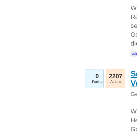
Wi
Ra
se
Go
d
gol
S
0
2207
V
Punkte
Aufrufe
Ge
Wi
He
Go