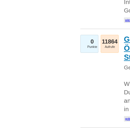
In
G
wie
G
0
11864
Ö
Punkte
Aufrufe
S
Ge
Wi
Du
an
i
gol