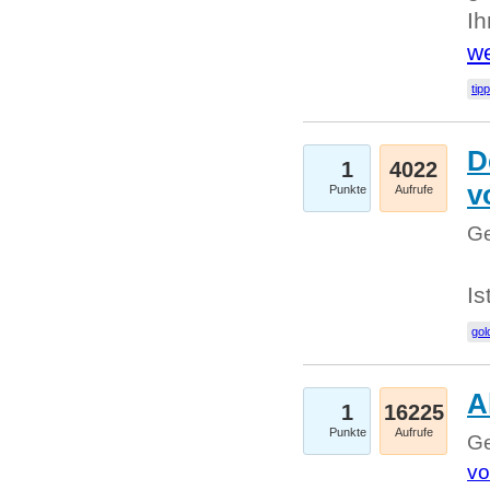
I
we
tip
D
1
4022
v
Punkte
Aufrufe
Ge
Is
gol
A
1
16225
Punkte
Aufrufe
Ge
vo