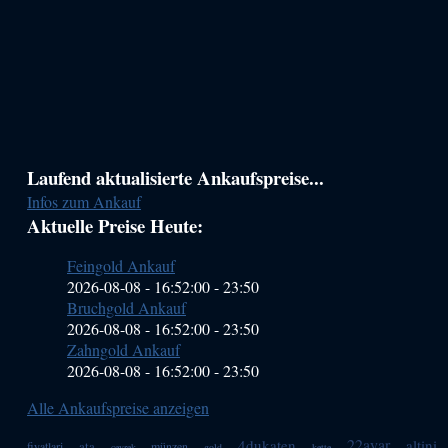
Haupt-
Laufend aktualisierte Ankaufspreise...
Infos zum Ankauf
Sidebar
Aktuelle Preise Heute:
(Primary)
Feingold Ankauf
2026-08-08 - 16:52:00
-
23:50
Bruchgold Ankauf
2026-08-08 - 16:52:00
-
23:50
Zahngold Ankauf
2026-08-08 - 16:52:00
-
23:50
Alle Ankaufspreise anzeigen
22ayar
4dukaten
altini
ata
fiyatlari
münzen
ceyrek
gold
kette