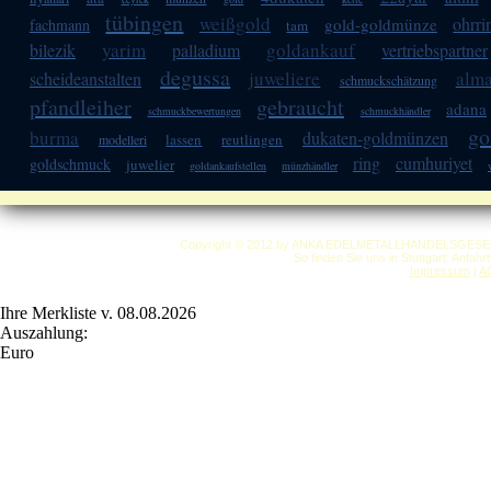
tübingen
weißgold
ohrri
gold-goldmünze
fachmann
tam
yarim
goldankauf
bilezik
palladium
vertriebspartner
degussa
juweliere
alm
scheideanstalten
schmuckschätzung
pfandleiher
gebraucht
adana
schmuckbewertungen
schmuckhändler
go
burma
dukaten-goldmünzen
lassen
reutlingen
modelleri
ring
cumhuriyet
goldschmuck
juwelier
goldankaufstellen
münzhändler
Copyright © 2012 by ANKA EDELMETALLHANDELSGESELLSC
So finden Sie uns in Stuttgart: Anfah
Impressum
|
A
Ihre Merkliste v. 08.08.2026
Auszahlung:
Euro