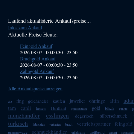
Haupt-
Laufend aktualisierte Ankaufspreise...
Infos zum Ankauf
Sidebar
Aktuelle Preise Heute:
(Primary)
Feingold Ankauf
2026-08-07 - 00:00:30
-
23:50
Bruchgold Ankauf
2026-08-07 - 00:00:30
-
23:50
Zahngold Ankauf
2026-08-07 - 00:00:30
-
23:50
Alle Ankaufspreise anzeigen
ada
altin
ring
juwelier
ohrringe
kaufen
goldhändler
ata
tam
canli
gold
1brillant
lassen
bilezik
goldschmuck
günlük
münzhändler
esslingen
silberschmuck
degerloch
türkisch
vertriebspartner
feingold
1dukaten
braut
verkaufen
schmuckhändler
grammwage
weißgold
erfahrung
ankauf
schmuckb