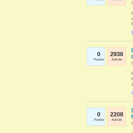
G
0
2936
Punkte
Aufrufe
G
b
0
2208
Punkte
Aufrufe
G