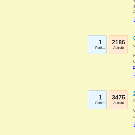
W
s
1
2186
G
Punkte
Aufrufe
O
w
1
3475
G
Punkte
Aufrufe
W