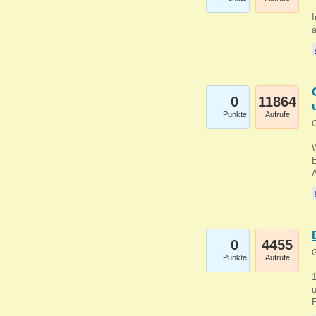
I
a
0
11864
Punkte
Aufrufe
G
B
0
4455
G
Punkte
Aufrufe
u