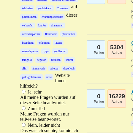
G
auf
4dukaten
golddukaten
2dukaten
B
dieser
B
goldmünzen
erfahrungsberichte
verkaufen
kaufen
diamanten
vertriebspartner
flohmarkt
pfandleiher
inzahlung
erfahrung
lassen
0
5304
G
ankaufspreise
tipps
goldbarren
Punkte
Aufrufe
feingold
degussa
türkisch
satimi
G
g
alim
almanyada
adresse
degerloch
Website
gold-goldmünze
unze
Ihnen
hilfreich?
Ja, sehr
0
16229
All meine Fragen wurden auf
G
Punkte
Aufrufe
dieser Seite beantwortet.
Zum Teil
T
Meine Fragen wurden nur
O
teilweise beantwortet.
Nein, leider nicht
Das was ich suchte, konnte ich