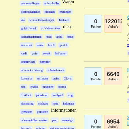
Waren
raum-reutlingen
münzhändler
schmuckhändler
tübingen
reutlingen
0
122013
ata
schmuckbewertungen
1dukaten
G
diese
Punkte
Aufrufe
goldschmuck
scheideanstalten
A
goldankaufstellen
gold
altini
braut
A
w
armreifen
adana
bilzik
günlük
canli
yarim
ceyrek
heilbronn
grammwage
ohrringe
schmuckschätzung
silberschmuck
0
6640
G
kostenlos
esslingen
preise
22ayar
Punkte
Aufrufe
A
tam
çeyrek
modelleri
burma
w
1brillant
palladium
weißgold
ring
damenring
schätzen
kette
fachmann
Informationen
gebraucht
goldkette
0
6954
wiener-philharmoniker
peso
sovereign
Punkte
Aufrufe
britannia
münzen
dukaten-goldmünzen