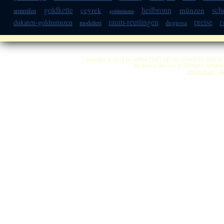
goldkette
heilbronn
sch
çeyrek
münzen
armreifen
goldmünzen
r
raum-reutlingen
preise
dukaten-goldmünzen
degussa
modelleri
Copyright © 2012 by ANKA EDELMETALLHANDELSGESELLSC
So finden Sie uns in Stuttgart: Anfah
Impressum
|
A