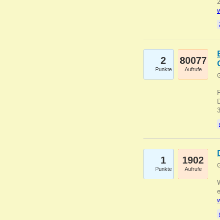
2
w
2
80077
Punkte
Aufrufe
G
1
1902
G
Punkte
Aufrufe
e
w