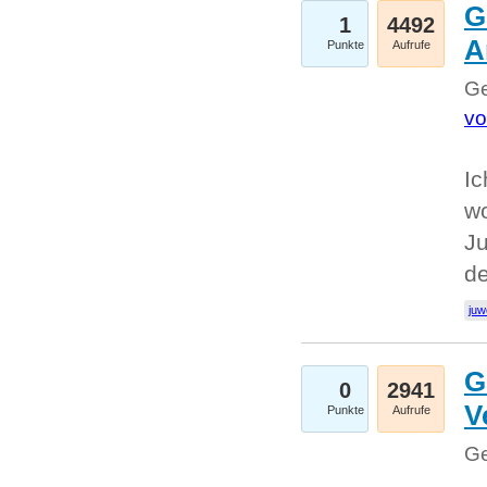
G
1
4492
A
Punkte
Aufrufe
Ge
vo
Ic
w
Ju
d
juw
G
0
2941
V
Punkte
Aufrufe
Ge