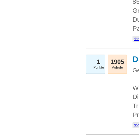
85
Gr
Du
Pa
dam
D
1
1905
Punkte
Aufrufe
Ge
W
Di
Tr
Pr
rin