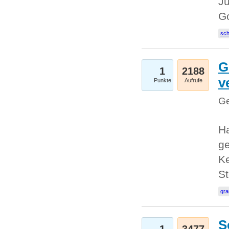
Ju
G
sc
G
1
2188
v
Punkte
Aufrufe
Ge
H
ge
Ke
S
gr
S