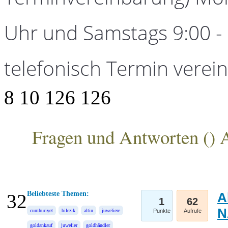
Uhr und Samstags 9:00 - 1
telefonisch Termin verei
8
10
126
126
Fragen und Antworten (
) 
ANKA Edelmetallhandelsgesellschaft mbH
Beliebteste Themen:
A
32
1
62
N
cumhuriyet
bilezik
altin
juweliere
Punkte
Aufrufe
goldankauf
juwelier
goldhändler