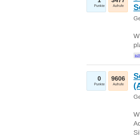
1
3477
S
Punkte
Aufrufe
Ge
Wo
pl
sc
S
0
9606
(
Punkte
Aufrufe
Ge
We
A
Si