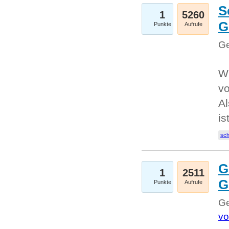
S
1
5260
G
Punkte
Aufrufe
Ge
W
v
Al
is
sc
G
1
2511
G
Punkte
Aufrufe
Ge
vo