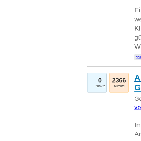
Ei
we
Kl
gü
W
gol
A
0
2366
G
Punkte
Aufrufe
Ge
vo
Im
An