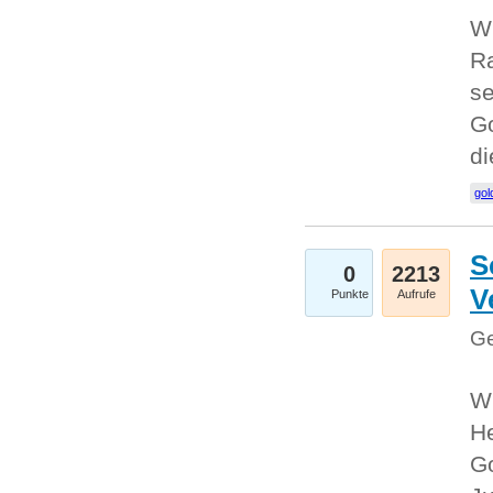
Wi
Ra
se
Go
d
gol
S
0
2213
V
Punkte
Aufrufe
Ge
Wi
He
Go