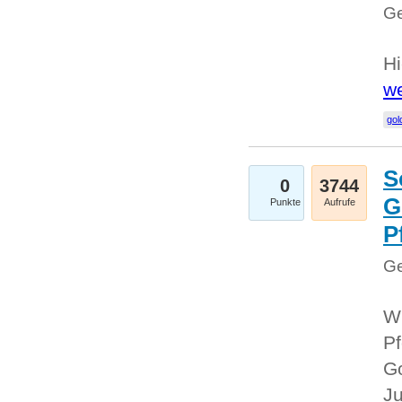
Ge
Hi
we
gol
S
0
3744
G
Punkte
Aufrufe
P
Ge
Wi
Pf
Go
Ju