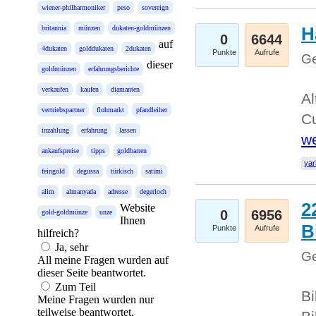
wiener-philharmoniker
peso
sovereign
H
britannia
münzen
dukaten-goldmünzen
0
6644
auf
4dukaten
golddukaten
2dukaten
Punkte
Aufrufe
Ge
dieser
goldmünzen
erfahrungsberichte
verkaufen
kaufen
diamanten
Al
vertriebspartner
flohmarkt
pfandleiher
Cu
inzahlung
erfahrung
lassen
we
ankaufspreise
tipps
goldbarren
yar
feingold
degussa
türkisch
satimi
alim
almanyada
adresse
degerloch
2
Website
0
6956
gold-goldmünze
unze
Ihnen
B
Punkte
Aufrufe
hilfreich?
Ja, sehr
Ge
All meine Fragen wurden auf
dieser Seite beantwortet.
Zum Teil
Bi
Meine Fragen wurden nur
teilweise beantwortet.