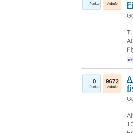
Fi
Punkte
Aufrufe
Ge
Tu
Al
Fi
alti
A
0
9672
f
Punkte
Aufrufe
Ge
Al
10
Be