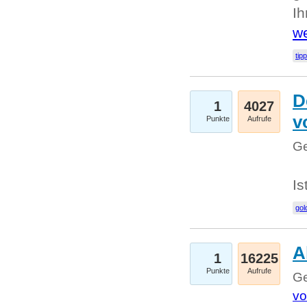
I
we
tip
D
1
4027
v
Punkte
Aufrufe
Ge
Is
gol
A
1
16225
Punkte
Aufrufe
Ge
vo