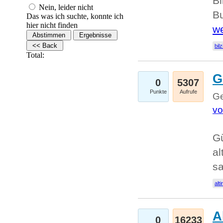
Bi
Nein, leider nicht
Bu
Das was ich suchte, konnte ich
hier nicht finden
we
bilz
Total:
G
0
5307
Punkte
Aufrufe
Ge
vo
Gü
al
sa
alti
A
0
16233