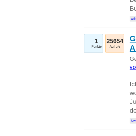
Bu
alti
G
1
25654
A
Punkte
Aufrufe
Ge
vo
Ic
w
Ju
d
juw