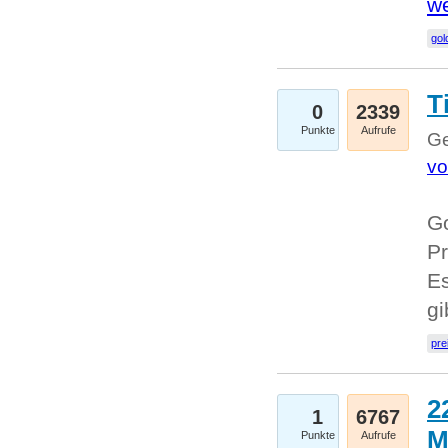
we
go
T
0
2339
Punkte
Aufrufe
Ge
vo
Go
Pr
Es
g
pre
2
1
6767
M
Punkte
Aufrufe