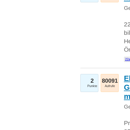
Ge
22
bi
He
Ö
22a
E
2
80091
G
Punkte
Aufrufe
Ge
Pr