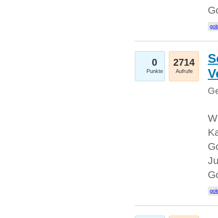
G
gol
S
0
2714
V
Punkte
Aufrufe
Ge
Wi
Ka
Go
Ju
G
gol