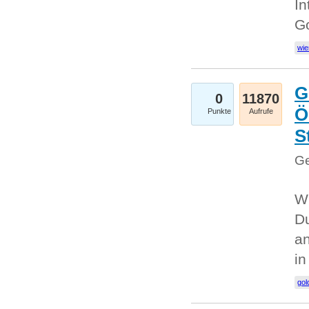
In
G
wie
G
0
11870
Ö
Punkte
Aufrufe
S
Ge
Wi
Du
an
i
gol