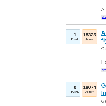
Al
alti
A
1
18325
fi
Punkte
Aufrufe
Ge
H
al
G
0
18074
I
Punkte
Aufrufe
Ge