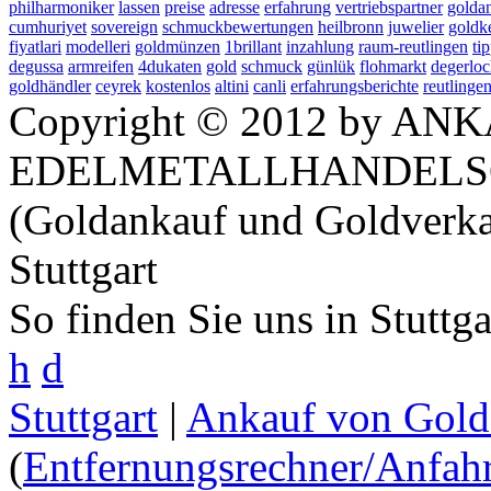
philharmoniker
lassen
preise
adresse
erfahrung
vertriebspartner
golda
cumhuriyet
sovereign
schmuckbewertungen
heilbronn
juwelier
goldke
fiyatlari
modelleri
goldmünzen
1brillant
inzahlung
raum-reutlingen
ti
degussa
armreifen
4dukaten
gold
schmuck
günlük
flohmarkt
degerlo
goldhändler
ceyrek
kostenlos
altini
canli
erfahrungsberichte
reutlinge
Copyright © 2012 by ANK
EDELMETALLHANDELS
(Goldankauf und Goldverka
Stuttgart
So finden Sie uns in Stuttg
h
d
Stuttgart
|
Ankauf von Gold 
(
Entfernungsrechner/Anfahr