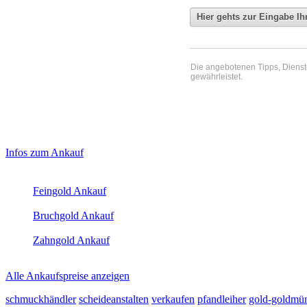
Die angebotenen Tipps, Dienste 
gewährleistet.
Haupt-
Laufend aktualisierte Ankaufspreise...
Infos zum Ankauf
Sidebar
Aktuelle Preise Heute:
(Primary)
Feingold Ankauf
2026-08-09 - 07:31:30
-
23:50
Bruchgold Ankauf
2026-08-09 - 07:31:30
-
23:50
Zahngold Ankauf
2026-08-09 - 07:31:30
-
23:50
Alle Ankaufspreise anzeigen
schmuckhändler
scheideanstalten
verkaufen
pfandleiher
gold-goldmü