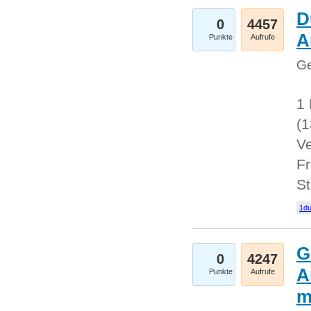
D
0
4457
A
Punkte
Aufrufe
Ge
1 
(
Ve
Fr
St
1du
G
0
4247
A
Punkte
Aufrufe
m