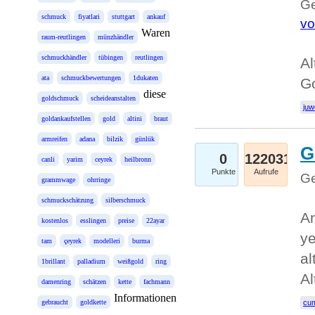
Ge
schmuck
fiyatlari
stuttgart
ankauf
vo
Waren
raum-reutlingen
münzhändler
schmuckhändler
tübingen
reutlingen
Al
ata
schmuckbewertungen
1dukaten
Go
diese
goldschmuck
scheideanstalten
juw
goldankaufstellen
gold
altini
braut
armreifen
adana
bilzik
günlük
G
0
122031
canli
yarim
ceyrek
heilbronn
Punkte
Aufrufe
Ge
grammwage
ohrringe
schmuckschätzung
silberschmuck
An
kostenlos
esslingen
preise
22ayar
ye
tam
çeyrek
modelleri
burma
al
1brillant
palladium
weißgold
ring
Al
damenring
schätzen
kette
fachmann
Informationen
gebraucht
goldkette
cum