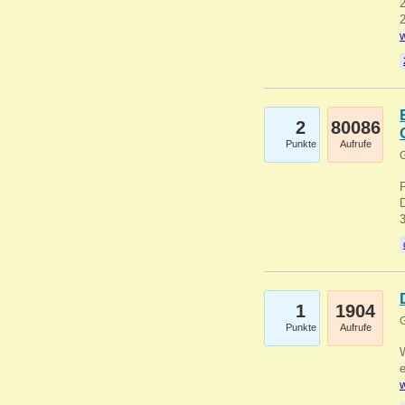
2
2
w
2
80086
Punkte
Aufrufe
G
1
1904
G
Punkte
Aufrufe
e
w