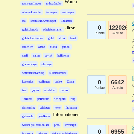
Waren
raum-reutlingen
münzhändler
schmuckhändler
tübingen
reutlingen
ata
schmuckbewertungen
1dukaten
0
122026
diese
goldschmuck
scheideanstalten
G
Punkte
Aufrufe
goldankaufstellen
gold
altini
braut
A
A
armreifen
adana
bilzik
günlük
w
canli
yarim
ceyrek
heilbronn
grammwage
ohrringe
schmuckschätzung
silberschmuck
0
6642
kostenlos
esslingen
preise
22ayar
G
Punkte
Aufrufe
tam
çeyrek
modelleri
burma
A
1brillant
palladium
weißgold
ring
w
damenring
schätzen
kette
fachmann
Informationen
gebraucht
goldkette
wiener-philharmoniker
peso
sovereign
0
6955
britannia
münzen
dukaten-goldmünzen