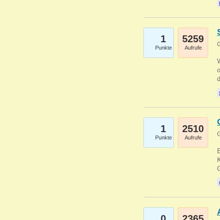
1
5259
G
Punkte
Aufrufe
1
2510
G
Punkte
Aufrufe
E
K
0
2365