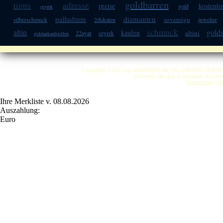
goldbarren
tipps
adresse
preise
kostenlo
gold
çeyrek
palladium
diamanten
sovereign
silberschmuck
2dukaten
juwelier
schmuck
altin
gold
kaufen
altini
22ayar
ceyrek
goldankaufstellen
Copyright © 2012 by ANKA EDELMETALLHANDELSGESELLSC
So finden Sie uns in Stuttgart: Anfah
Impressum
|
A
Ihre Merkliste v. 08.08.2026
Auszahlung:
Euro