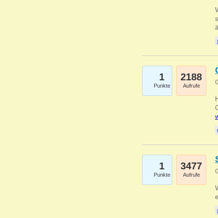
W
s
1
2188
G
Punkte
Aufrufe
O
w
1
3477
G
Punkte
Aufrufe
W