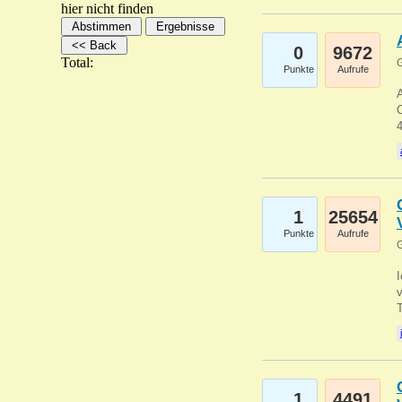
hier nicht finden
0
9672
Total:
G
Punkte
Aufrufe
A
C
1
25654
Punkte
Aufrufe
G
1
4491