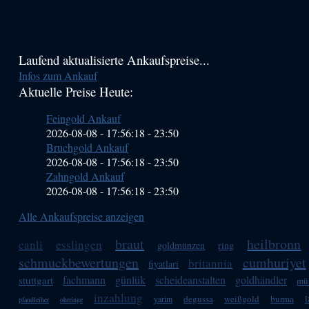
Haupt-
Laufend aktualisierte Ankaufspreise...
Infos zum Ankauf
Sidebar
Aktuelle Preise Heute:
(Primary)
Feingold Ankauf
2026-08-08 - 17:56:18
-
23:50
Bruchgold Ankauf
2026-08-08 - 17:56:18
-
23:50
Zahngold Ankauf
2026-08-08 - 17:56:18
-
23:50
Alle Ankaufspreise anzeigen
braut
heilbronn
canli
esslingen
goldmünzen
ring
schmuckbewertungen
cumhuriyet
britannia
fiyatlari
fachmann
günlük
scheideanstalten
goldhändler
stuttgart
mü
inzahlung
degussa
weißgold
burma
yarim
pfandleiher
ohrringe