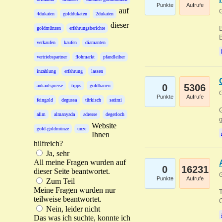
Punkte
Aufrufe
auf
G
4dukaten
golddukaten
2dukaten
dieser
B
goldmünzen
erfahrungsberichte
B
verkaufen
kaufen
diamanten
vertriebspartner
flohmarkt
pfandleiher
inzahlung
erfahrung
lassen
0
5306
ankaufspreise
tipps
goldbarren
G
Punkte
Aufrufe
feingold
degussa
türkisch
satimi
G
alim
almanyada
adresse
degerloch
g
Website
gold-goldmünze
unze
Ihnen
hilfreich?
Ja, sehr
All meine Fragen wurden auf
0
16231
dieser Seite beantwortet.
G
Punkte
Aufrufe
Zum Teil
Meine Fragen wurden nur
T
teilweise beantwortet.
O
Nein, leider nicht
Das was ich suchte, konnte ich