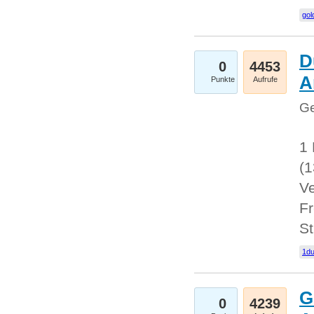
gol
D
0
4453
A
Punkte
Aufrufe
Ge
1 
(
Ve
Fr
St
1du
G
0
4239