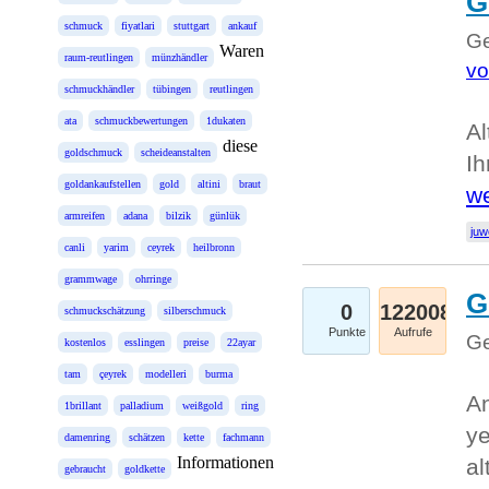
G
schmuck
fiyatlari
stuttgart
ankauf
Ge
Waren
raum-reutlingen
münzhändler
vo
schmuckhändler
tübingen
reutlingen
ata
schmuckbewertungen
1dukaten
Al
diese
goldschmuck
scheideanstalten
Ih
goldankaufstellen
gold
altini
braut
we
armreifen
adana
bilzik
günlük
juw
canli
yarim
ceyrek
heilbronn
grammwage
ohrringe
G
0
122008
schmuckschätzung
silberschmuck
Punkte
Aufrufe
Ge
kostenlos
esslingen
preise
22ayar
tam
çeyrek
modelleri
burma
An
1brillant
palladium
weißgold
ring
ye
damenring
schätzen
kette
fachmann
Informationen
al
gebraucht
goldkette