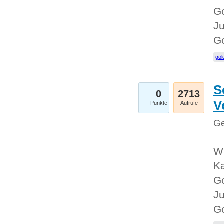
Go
Ju
G
gol
S
0
2713
V
Punkte
Aufrufe
Ge
Wi
Ka
Go
Ju
G