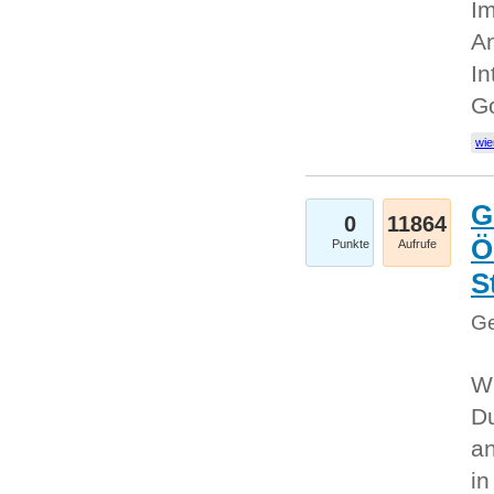
Im
An
In
G
wie
G
0
11864
Ö
Punkte
Aufrufe
S
Ge
Wi
Du
an
i