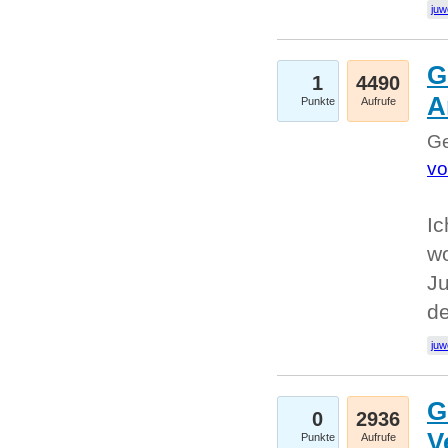
juw
G
1
4490
A
Punkte
Aufrufe
Ge
vo
Ic
w
Ju
d
juw
G
0
2936
V
Punkte
Aufrufe