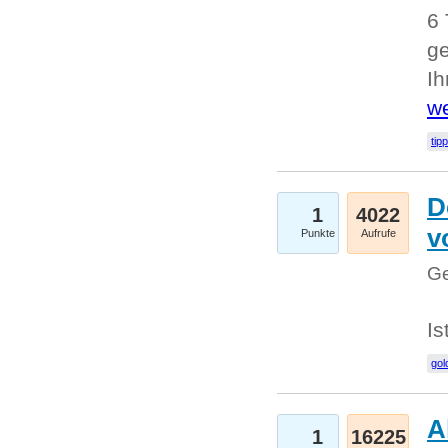
6 
ge
I
we
tip
D
1
4022
v
Punkte
Aufrufe
Ge
Is
gol
A
1
16225