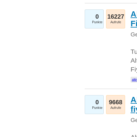
A
0
16227
Fi
Punkte
Aufrufe
Ge
Tu
Al
Fi
alti
A
0
9668
f
Punkte
Aufrufe
Ge