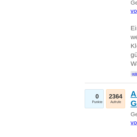
Ge
vo
Ei
we
Kl
gü
W
gol
A
0
2364
G
Punkte
Aufrufe
Ge
vo