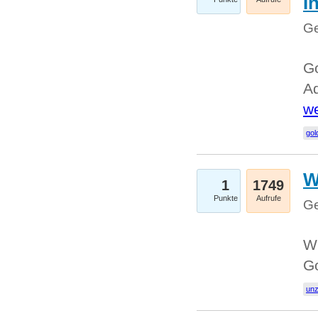
I
Ge
Go
Ad
we
gol
W
1
1749
Punkte
Aufrufe
Ge
Wi
G
un