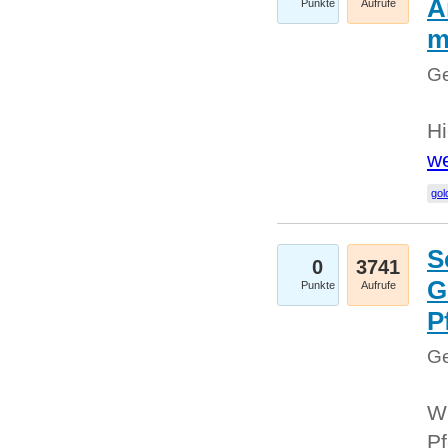
A
Punkte
Aufrufe
m
Ge
Hi
we
gol
S
0
3741
G
Punkte
Aufrufe
P
Ge
Wi
Pf