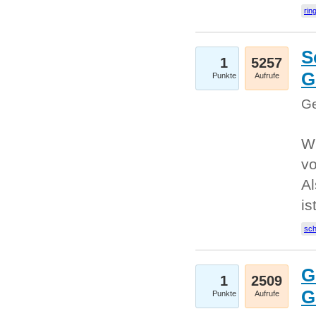
rin
S
1
5257
G
Punkte
Aufrufe
Ge
W
v
Al
is
sc
G
1
2509
G
Punkte
Aufrufe