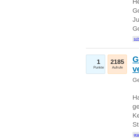
He
Go
Ju
G
sc
G
1
2185
v
Punkte
Aufrufe
Ge
H
ge
Ke
S
gr