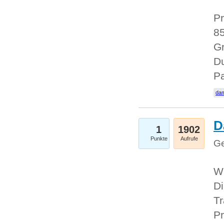
Pr
85
Gr
Du
Pa
dam
D
1
1902
Punkte
Aufrufe
Ge
W
Di
Tr
Pr