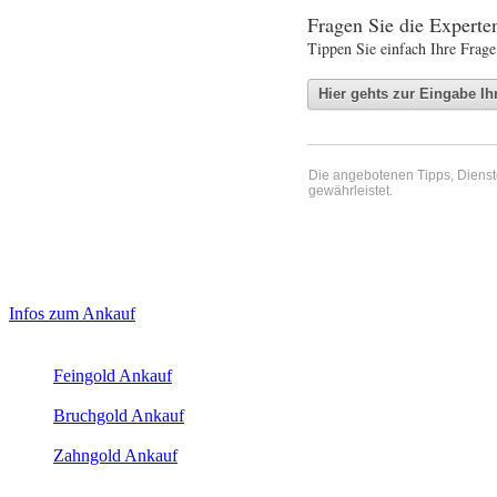
Fragen Sie die Expert
Tippen Sie einfach Ihre Frage
Die angebotenen Tipps, Dienste 
gewährleistet.
Haupt-
Laufend aktualisierte Ankaufspreise...
Infos zum Ankauf
Sidebar
Aktuelle Preise Heute:
(Primary)
Feingold Ankauf
2026-08-06 - 08:53:20
-
08:50
Bruchgold Ankauf
2026-08-06 - 08:53:20
-
08:50
Zahngold Ankauf
2026-08-06 - 08:53:20
-
08:50