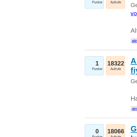
Punkte
Aufrufe
Ge
vo
Al
alti
A
1
18322
fi
Punkte
Aufrufe
Ge
H
al
G
0
18066
Punkte
Aufrufe