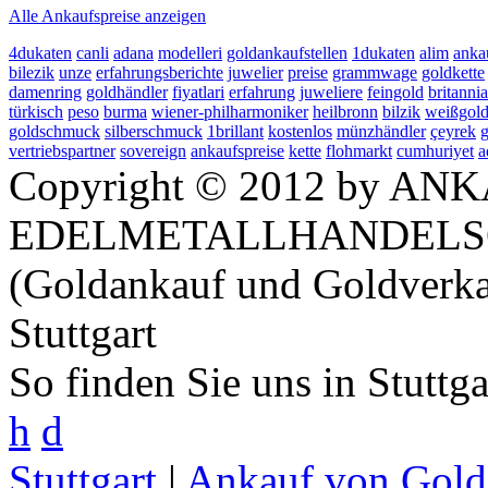
Alle Ankaufspreise anzeigen
4dukaten
canli
adana
modelleri
goldankaufstellen
1dukaten
alim
anka
bilezik
unze
erfahrungsberichte
juwelier
preise
grammwage
goldkette
damenring
goldhändler
fiyatlari
erfahrung
juweliere
feingold
britannia
türkisch
peso
burma
wiener-philharmoniker
heilbronn
bilzik
weißgol
goldschmuck
silberschmuck
1brillant
kostenlos
münzhändler
çeyrek
vertriebspartner
sovereign
ankaufspreise
kette
flohmarkt
cumhuriyet
a
Copyright © 2012 by ANK
EDELMETALLHANDELS
(Goldankauf und Goldverka
Stuttgart
So finden Sie uns in Stuttg
h
d
Stuttgart
|
Ankauf von Gold 