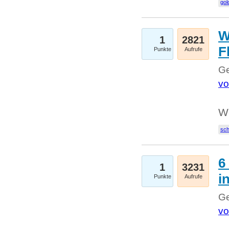
gol
W
1
2821
F
Punkte
Aufrufe
Ge
vo
W
sc
6
1
3231
i
Punkte
Aufrufe
Ge
vo