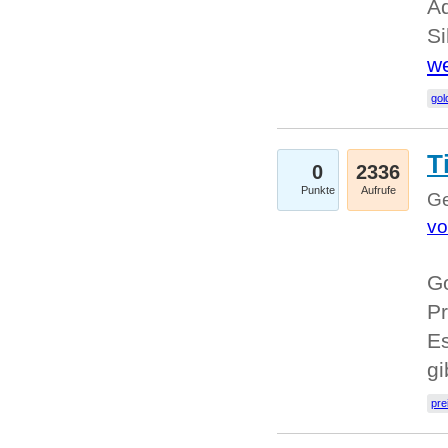
A
Si
we
go
T
0
2336
Punkte
Aufrufe
Ge
vo
Go
Pr
Es
g
pre