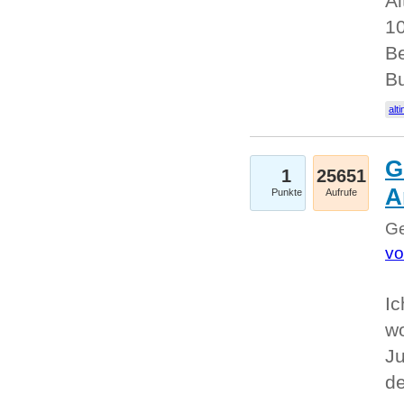
Al
10
Be
Bu
alti
G
1
25651
A
Punkte
Aufrufe
Ge
vo
Ic
w
Ju
d