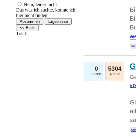
Nein, leider nicht
Bi
Das was ich suchte, konnte ich
hier nicht finden
Bi
Bu
Total:
we
bilz
G
0
5304
Punkte
Aufrufe
Ge
vo
Gü
al
sa
alti