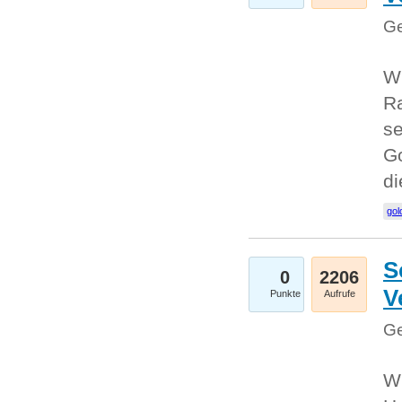
Ge
Wi
Ra
se
Go
d
gol
S
0
2206
V
Punkte
Aufrufe
Ge
Wi