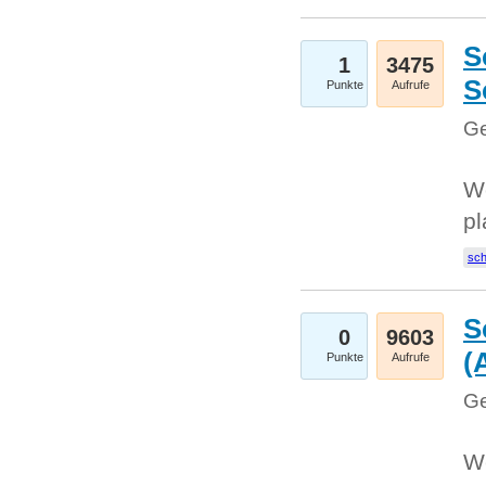
S
1
3475
S
Punkte
Aufrufe
Ge
Wo
pl
sc
S
0
9603
(
Punkte
Aufrufe
Ge
We