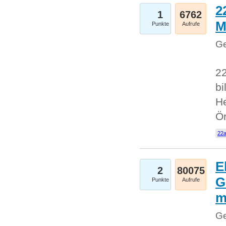
2
1
6762
M
Punkte
Aufrufe
Ge
22
bi
He
Ö
22a
E
2
80075
G
Punkte
Aufrufe
Ge