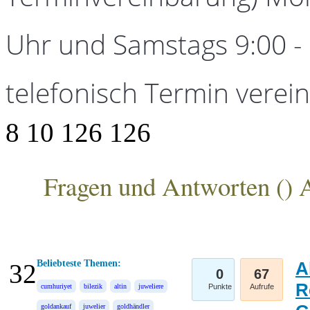
Uhr und Samstags 9:00 - 1
telefonisch Termin verei
8
10
126
126
Fragen und Antworten (
) 
ANKA Edelmetallhandelsgesellschaft mbH
Beliebteste Themen:
A
32
0
67
R
cumhuriyet
bilezik
altin
juweliere
Punkte
Aufrufe
goldankauf
juwelier
goldhändler