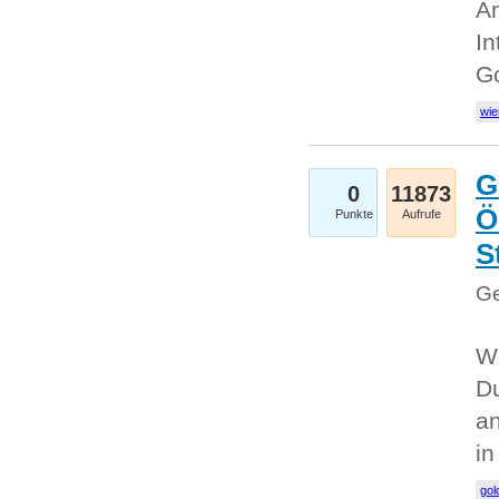
An
In
G
wie
G
0
11873
Ö
Punkte
Aufrufe
S
Ge
Wi
Du
an
i
gol