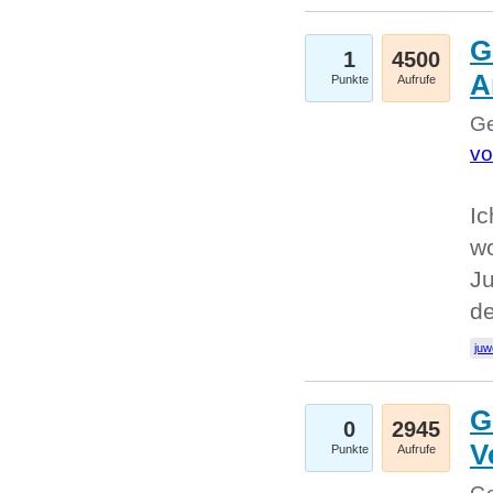
G
1
4500
A
Punkte
Aufrufe
Ge
vo
Ic
w
Ju
d
juw
G
0
2945
V
Punkte
Aufrufe