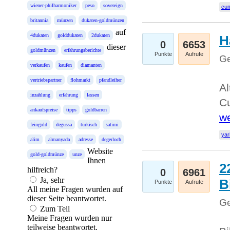
wiener-philharmoniker
peso
sovereign
cum
britannia
münzen
dukaten-goldmünzen
auf
4dukaten
golddukaten
2dukaten
H
0
6653
dieser
goldmünzen
erfahrungsberichte
Punkte
Aufrufe
Ge
verkaufen
kaufen
diamanten
vertriebspartner
flohmarkt
pfandleiher
Al
inzahlung
erfahrung
lassen
Cu
ankaufspreise
tipps
goldbarren
we
feingold
degussa
türkisch
satimi
yar
alim
almanyada
adresse
degerloch
Website
gold-goldmünze
unze
Ihnen
2
hilfreich?
0
6961
Ja, sehr
B
Punkte
Aufrufe
All meine Fragen wurden auf
dieser Seite beantwortet.
Ge
Zum Teil
Meine Fragen wurden nur
teilweise beantwortet.