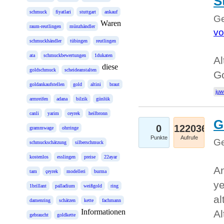
S
schmuck
fiyatlari
stuttgart
ankauf
Ge
Waren
raum-reutlingen
münzhändler
vo
schmuckhändler
tübingen
reutlingen
ata
schmuckbewertungen
1dukaten
Al
diese
goldschmuck
scheideanstalten
Go
goldankaufstellen
gold
altini
braut
juw
armreifen
adana
bilzik
günlük
canli
yarim
ceyrek
heilbronn
G
0
122036
grammwage
ohrringe
Punkte
Aufrufe
Ge
schmuckschätzung
silberschmuck
kostenlos
esslingen
preise
22ayar
An
tam
çeyrek
modelleri
burma
ye
1brillant
palladium
weißgold
ring
al
damenring
schätzen
kette
fachmann
Informationen
Al
gebraucht
goldkette