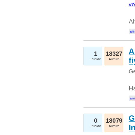
vo
Al
alti
A
1
18327
fi
Punkte
Aufrufe
Ge
H
al
G
0
18079
I
Punkte
Aufrufe