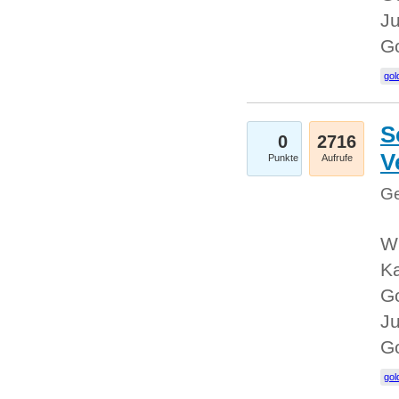
Ju
G
gol
S
0
2716
V
Punkte
Aufrufe
Ge
Wi
Ka
Go
Ju
G
gol