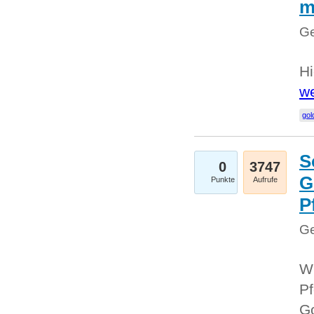
m
Ge
Hi
we
gol
S
0
3747
G
Punkte
Aufrufe
P
Ge
Wi
Pf
Go