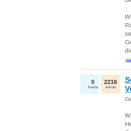
Ge
Wi
Ra
se
Go
d
gol
S
0
2216
V
Punkte
Aufrufe
Ge
Wi
He