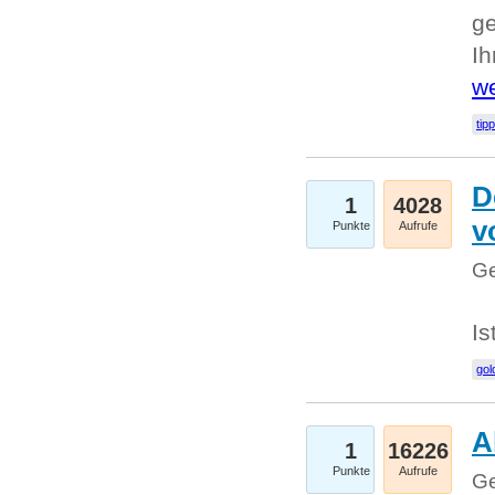
ge
I
we
tip
D
1
4028
v
Punkte
Aufrufe
Ge
Is
gol
A
1
16226
Punkte
Aufrufe
Ge