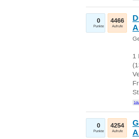
D
0
4466
A
Punkte
Aufrufe
Ge
1 
(
Ve
Fr
St
1du
G
0
4254
A
Punkte
Aufrufe