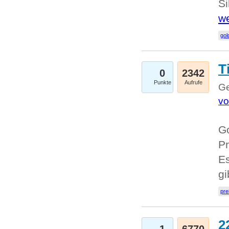
Si
we
go
T
0
2342
Punkte
Aufrufe
Ge
vo
Go
Pr
Es
g
pre
2