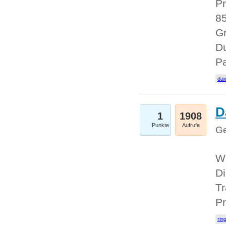
Pr
85
Gr
Du
Pa
dam
D
1
1908
Punkte
Aufrufe
Ge
W
Di
Tr
Pr
rin