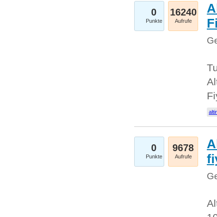
A
0
16240
Fi
Punkte
Aufrufe
Ge
Tu
Al
Fi
alti
A
0
9678
f
Punkte
Aufrufe
Ge
Al