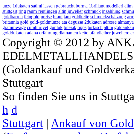
unze
1dukaten
satimi
lassen
gebraucht
burma
1brillant
modelleri
alim
stuttgart
ring
raum-reutlingen
altin
juwelier
schmuck
inzahlung
schmu
goldbarren
feingold
preise
braut
tam
goldkette
schmuckschätzung
arm
britannia
gold
gold-goldmünze
ata
degussa
2dukaten
adresse
almanya
grammwage
cumhuriyet
günlük
bilezik
tipps
türkisch
altini
goldankau
golddukaten
adana
erfahrung
diamanten
kette
pfandleiher
juweliere
e
Copyright © 2012 by ANK
EDELMETALLHANDELS
(Goldankauf und Goldverka
Stuttgart
So finden Sie uns in Stuttg
h
d
Stuttgart
|
Ankauf von Gold 