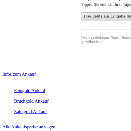
Tippen Sie einfach Ihre Frage
Die angebotenen Tipps, Dienste 
gewährleistet.
Haupt-
Laufend aktualisierte Ankaufspreise...
Infos zum Ankauf
Sidebar
Aktuelle Preise Heute:
(Primary)
Feingold Ankauf
2026-08-10 - 17:05:36
-
16:50
Bruchgold Ankauf
2026-08-10 - 17:05:36
-
16:50
Zahngold Ankauf
2026-08-10 - 17:05:36
-
16:50
Alle Ankaufspreise anzeigen