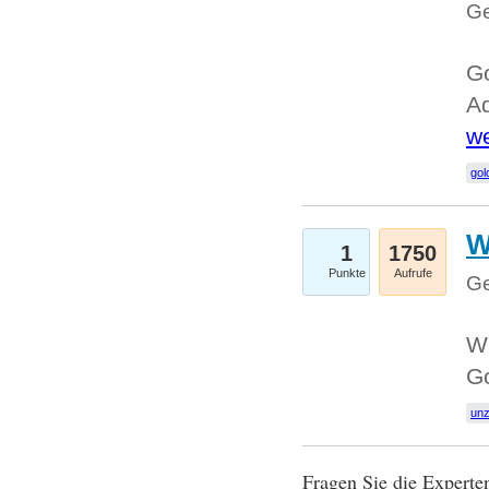
Ge
Go
Ad
we
gol
W
1
1750
Punkte
Aufrufe
Ge
Wi
G
un
Fragen Sie die Expert