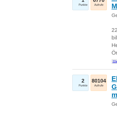
1
6770
M
Punkte
Aufrufe
Ge
22
bi
He
Ö
22a
E
2
80104
G
Punkte
Aufrufe
Ge