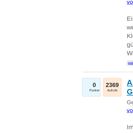
vo
Ei
we
Kl
gü
W
gol
A
0
2369
G
Punkte
Aufrufe
Ge
vo
Im