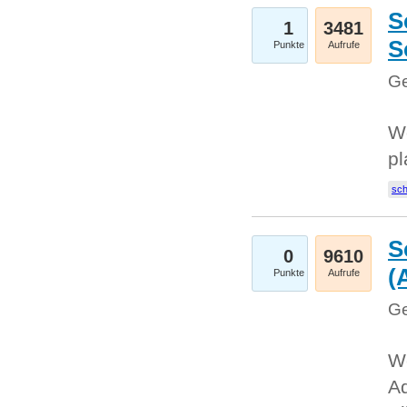
S
1
3481
S
Punkte
Aufrufe
Ge
Wo
pl
sc
S
0
9610
(
Punkte
Aufrufe
Ge
We
A