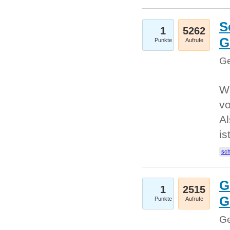
S
1
5262
G
Punkte
Aufrufe
Ge
W
v
Al
is
sc
G
1
2515
G
Punkte
Aufrufe
Ge