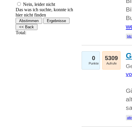
Bi
Nein, leider nicht
Bi
Das was ich suchte, konnte ich
hier nicht finden
Bu
we
Total:
bilz
G
0
5309
Punkte
Aufrufe
Ge
vo
Gü
al
sa
alti