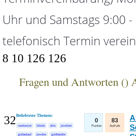
Uhr und Samstags 9:00 - 1
telefonisch Termin verei
8
10
126
126
Fragen und Antworten (
) 
ANKA Edelmetallhandelsgesellschaft mbH
Beliebteste Themen:
A
32
0
83
S
cumhuriyet
bilezik
altin
juweliere
Punkte
Aufrufe
goldankauf
juwelier
goldhändler