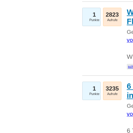
W
1
2823
F
Punkte
Aufrufe
Ge
vo
W
sc
6
1
3235
i
Punkte
Aufrufe
Ge
vo
6 