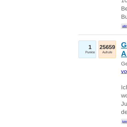
10
Be
Bu
alti
G
1
25659
A
Punkte
Aufrufe
Ge
vo
Ic
w
Ju
d
juw