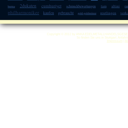
2dukaten
cumhuriyet
tam
altini
schmuckbewertungen
ra
burma
philharmoniker
kaufen
gebraucht
reutlingen
verk
gold-goldmünze
Copyright © 2012 by ANKA EDELMETALLHANDELSGESELLSC
So finden Sie uns in Stuttgart: Anfah
Impressum
|
A