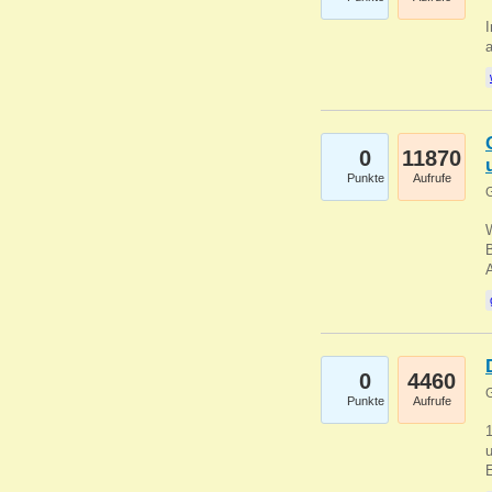
I
a
0
11870
Punkte
Aufrufe
G
B
0
4460
G
Punkte
Aufrufe
u