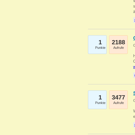
W
s
1
2188
G
Punkte
Aufrufe
O
w
1
3477
G
Punkte
Aufrufe
W