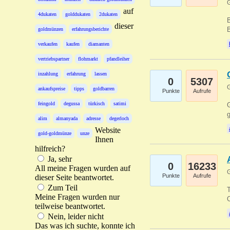
G
auf
4dukaten
golddukaten
2dukaten
B
dieser
B
goldmünzen
erfahrungsberichte
verkaufen
kaufen
diamanten
vertriebspartner
flohmarkt
pfandleiher
inzahlung
erfahrung
lassen
0
5307
G
ankaufspreise
tipps
goldbarren
Punkte
Aufrufe
feingold
degussa
türkisch
satimi
G
g
alim
almanyada
adresse
degerloch
Website
gold-goldmünze
unze
Ihnen
hilfreich?
Ja, sehr
0
16233
All meine Fragen wurden auf
G
Punkte
Aufrufe
dieser Seite beantwortet.
Zum Teil
T
Meine Fragen wurden nur
O
teilweise beantwortet.
Nein, leider nicht
Das was ich suchte, konnte ich