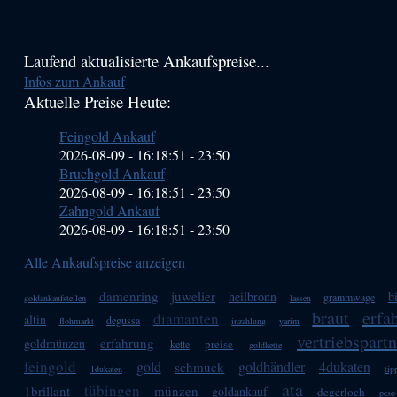
Haupt-
Laufend aktualisierte Ankaufspreise...
Infos zum Ankauf
Sidebar
Aktuelle Preise Heute:
(Primary)
Feingold Ankauf
2026-08-09 - 16:18:51
-
23:50
Bruchgold Ankauf
2026-08-09 - 16:18:51
-
23:50
Zahngold Ankauf
2026-08-09 - 16:18:51
-
23:50
Alle Ankaufspreise anzeigen
damenring
juwelier
heilbronn
b
grammwage
goldankaufstellen
lassen
braut
erfa
diamanten
altin
degussa
flohmarkt
inzahlung
yarim
vertriebspartn
erfahrung
goldmünzen
preise
kette
goldkette
feingold
gold
goldhändler
4dukaten
schmuck
1dukaten
tip
ata
tübingen
1brillant
münzen
goldankauf
degerloch
peso