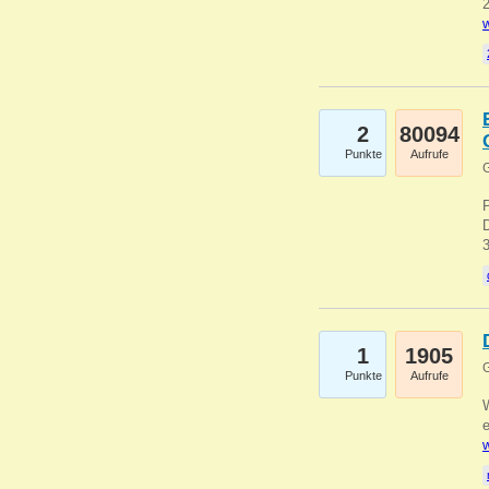
2
w
2
80094
Punkte
Aufrufe
G
1
1905
G
Punkte
Aufrufe
e
w