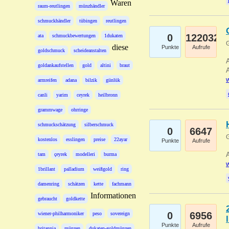
Waren
raum-reutlingen
münzhändler
schmuckhändler
tübingen
reutlingen
0
122032
ata
schmuckbewertungen
1dukaten
G
diese
Punkte
Aufrufe
goldschmuck
scheideanstalten
A
goldankaufstellen
gold
altini
braut
A
w
armreifen
adana
bilzik
günlük
canli
yarim
ceyrek
heilbronn
grammwage
ohrringe
schmuckschätzung
silberschmuck
0
6647
G
kostenlos
esslingen
preise
22ayar
Punkte
Aufrufe
A
tam
çeyrek
modelleri
burma
w
1brillant
palladium
weißgold
ring
damenring
schätzen
kette
fachmann
Informationen
gebraucht
goldkette
0
6956
wiener-philharmoniker
peso
sovereign
Punkte
Aufrufe
britannia
münzen
dukaten-goldmünzen