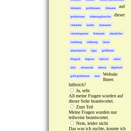
auf
4dukaten
golddukaten
2dukaten
dieser
goldmünzen
erfahrungsberichte
verkaufen
kaufen
diamanten
vertriebspartner
flohmarkt
pfandleiher
inzahlung
erfahrung
lassen
ankaufspreise
tipps
goldbarren
feingold
degussa
türkisch
satimi
alim
almanyada
adresse
degerloch
Website
gold-goldmünze
unze
Ihnen
hilfreich?
Ja, sehr
All meine Fragen wurden auf
dieser Seite beantwortet.
Zum Teil
Meine Fragen wurden nur
teilweise beantwortet.
Nein, leider nicht
Das was ich suchte, konnte ich