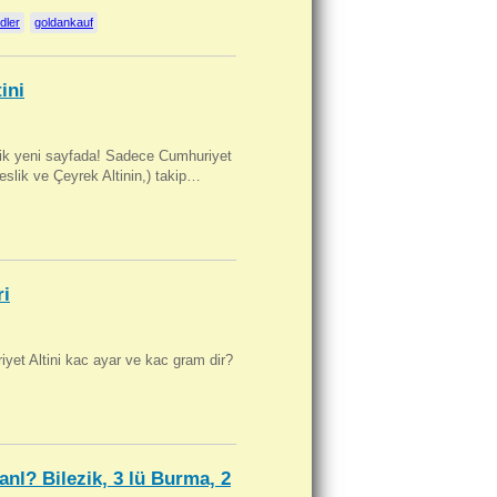
dler
goldankauf
ini
artik yeni sayfada! Sadece Cumhuriyet
Beslik ve Çeyrek Altinin,) takip…
ri
yet Altini kac ayar ve kac gram dir?
anl? Bilezik, 3 lü Burma, 2