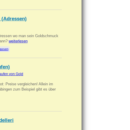
 (Adressen)
Adressen wo man sein Goldschmuck
kann?
weiterlesen
lassen
ufen)
aufen von Gold
t: Preise vergleichen! Allein im
übingen zum Beispiel gibt es über
delleri