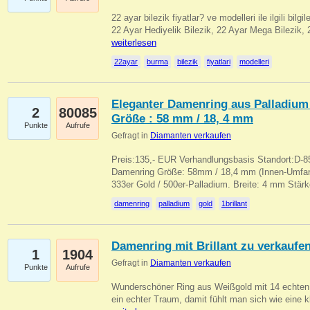
22 ayar bilezik fiyatlar? ve modelleri ile ilgili bilg
22 Ayar Hediyelik Bilezik, 22 Ayar Mega Bilezik
weiterlesen
22ayar
burma
bilezik
fiyatlari
modelleri
Eleganter Damenring aus Palladium 
2
80085
Größe : 58 mm / 18, 4 mm
Punkte
Aufrufe
Gefragt in
Diamanten verkaufen
Preis:135,- EUR Verhandlungsbasis Standort:D-85
Damenring Größe: 58mm / 18,4 mm (Innen-Umfang
333er Gold / 500er-Palladium. Breite: 4 mm Stä
damenring
palladium
gold
1brillant
Damenring mit Brillant zu verkaufe
1
1904
Gefragt in
Diamanten verkaufen
Punkte
Aufrufe
Wunderschöner Ring aus Weißgold mit 14 echten 
ein echter Traum, damit fühlt man sich wie eine kl