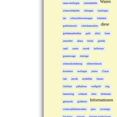
Waren
raum-reutlingen
münzhändler
schmuckhändler
tübingen
reutlingen
ata
schmuckbewertungen
1dukaten
diese
goldschmuck
scheideanstalten
goldankaufstellen
gold
altini
braut
armreifen
adana
bilzik
günlük
canli
yarim
ceyrek
heilbronn
grammwage
ohrringe
schmuckschätzung
silberschmuck
kostenlos
esslingen
preise
22ayar
tam
çeyrek
modelleri
burma
1brillant
palladium
weißgold
ring
damenring
schätzen
kette
fachmann
Informationen
gebraucht
goldkette
wiener-philharmoniker
peso
sovereign
britannia
münzen
dukaten-goldmünzen