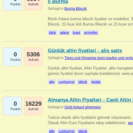
li Burma
Punkte
Aufrufe
Gefragt in
Burma Bilezik
Bilzik Adana burma bilezik fiyatlari ve modelleri, 
Bilezik, 22 Ayar ikili Burma Bilezik ve 22 Ayar 
bilzik
adana
braut
armreifen
Günlük altin fiyatlari - alis satis
0
5306
Gefragt in
Tipps und Hinweise beim kaufen und verk
Punkte
Aufrufe
Günlük altin fiyatlari, Altin Fiyatlari, altin hesapla
gümüs fiyatlari bizim sayfada bulabilirsiniz www.
altin
cumhuriyet
bilezik
günlük
Almanya Altin Fiyatlari - Canli Altin F
0
16229
Gefragt in
Gold Ankauf allgemein
Punkte
Aufrufe
Turkce olarak altin fiyatlarini görmek istiyorsaniz.
Olarak Altin Euro Fiyatlarini takip edebilirsiniz.
we
altin
cumhuriyet
bilezik