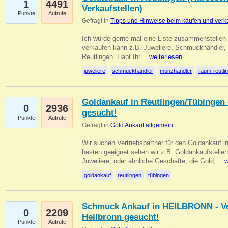
1
4491
Verkaufstellen)
Punkte
Aufrufe
Gefragt in
Tipps und Hinweise beim kaufen und verk
Ich würde gerne mal eine Liste zusammenstelle
verkaufen kann z.B. Juweliere, Schmuckhändler
Reutlingen. Habt Ihr…
weiterlesen
juweliere
schmuckhändler
münzhändler
raum-reutli
Goldankauf in Reutlingen/Tübingen 
0
2936
gesucht!
Punkte
Aufrufe
Gefragt in
Gold Ankauf allgemein
Wir suchen Vertriebspartner für den Goldankauf 
besten geeignet sehen wir z.B. Goldankaufstellen
Juweliere, oder ähnliche Geschäfte, die Gold,…
w
goldankauf
reutlingen
tübingen
Schmuck Ankauf in HEILBRONN - Ver
0
2209
Heilbronn gesucht!
Punkte
Aufrufe