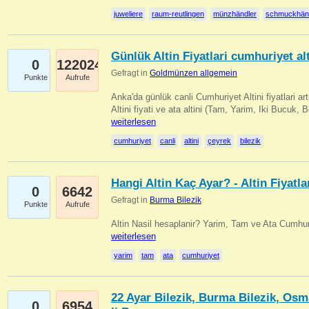
juweliere
raum-reutlingen
münzhändler
schmuckhän
Günlük Altin Fiyatlari cumhuriyet alt
0
122024
Gefragt in
Goldmünzen allgemein
Punkte
Aufrufe
Anka'da günlük canli Cumhuriyet Altini fiyatlari 
Altini fiyati ve ata altini (Tam, Yarim, Iki Bucuk, 
weiterlesen
cumhuriyet
canli
altini
çeyrek
bilezik
Hangi Altin Kaç Ayar? - Altin Fiyatla
0
6642
Gefragt in
Burma Bilezik
Punkte
Aufrufe
Altin Nasil hesaplanir? Yarim, Tam ve Ata Cumhuri
weiterlesen
yarim
tam
ata
cumhuriyet
22 Ayar Bilezik, Burma Bilezik, Osm
0
6954