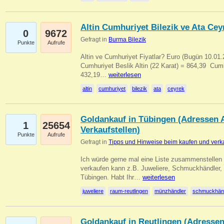
Altin Cumhuriyet Bilezik ve Ata Ceyr
0
9672
Gefragt in
Burma Bilezik
Punkte
Aufrufe
Altin ve Cumhuriyet Fiyatlar? Euro (Bugün 10.01.20
Cumhuriyet Beslik Altin (22 Karat) = 864,39  Cumh
432,19…
weiterlesen
altin
cumhuriyet
bilezik
ata
ceyrek
Goldankauf in Tübingen (Adressen A
1
25654
Verkaufstellen)
Punkte
Aufrufe
Gefragt in
Tipps und Hinweise beim kaufen und verk
Ich würde gerne mal eine Liste zusammenstelle
verkaufen kann z.B. Juweliere, Schmuckhändler
Tübingen. Habt Ihr…
weiterlesen
juweliere
raum-reutlingen
münzhändler
schmuckhän
Goldankauf in Reutlingen (Adressen