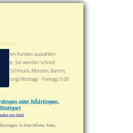
Route berechnen
So finden Sie uns
Gold mit der Post senden
llrechner
 unseren Kunden auszahlen.
ebote. Sie werden schnell
 Form: Schmuck, Münzen, Barren,
nbarung) Montags - Freitags 9:00
***
erdingen oder NĂźrtingen.
Stuttgart
aufen von Gold
NĂźrtingen. In Ihrer NĂ¤he: Anka