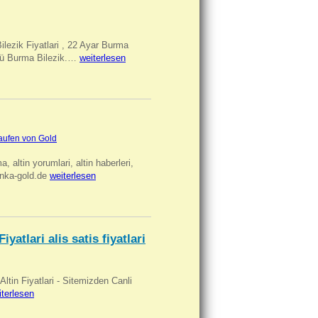
Bilezik Fiyatlari , 22 Ayar Burma
üclü Burma Bilezik.…
weiterlesen
aufen von Gold
ma, altin yorumlari, altin haberleri,
anka-gold.de
weiterlesen
iyatlari alis satis fiyatlari
 Altin Fiyatlari - Sitemizden Canli
iterlesen