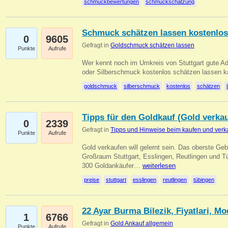
schmuckbewertungen
schmuckschätzung
Schmuck schätzen lassen kostenlos
0
9605
Gefragt in
Goldschmuck schätzen lassen
Punkte
Aufrufe
Wer kennt noch im Umkreis von Stuttgart gute 
oder Silberschmuck kostenlos schätzen lassen 
goldschmuck
silberschmuck
kostenlos
schätzen
Tipps für den Goldkauf (Gold verka
0
2339
Gefragt in
Tipps und Hinweise beim kaufen und verk
Punkte
Aufrufe
Gold verkaufen will gelernt sein. Das oberste Gebo
Großraum Stuttgart, Esslingen, Reutlingen und T
300 Goldankäufer…
weiterlesen
preise
stuttgart
esslingen
reutlingen
tübingen
22 Ayar Burma Bilezik, Fiyatlari, Mo
1
6766
Gefragt in
Gold Ankauf allgemein
Punkte
Aufrufe