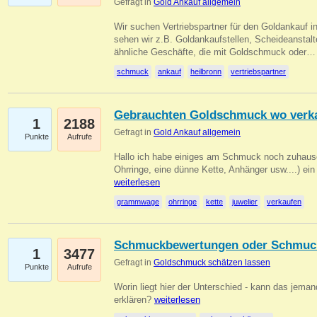
Gefragt in
Gold Ankauf allgemein
Wir suchen Vertriebspartner für den Goldankauf i
sehen wir z.B. Goldankaufstellen, Scheideanstalt
ähnliche Geschäfte, die mit Goldschmuck oder
schmuck
ankauf
heilbronn
vertriebspartner
Gebrauchten Goldschmuck wo verk
1
2188
Gefragt in
Gold Ankauf allgemein
Punkte
Aufrufe
Hallo ich habe einiges am Schmuck noch zuhause
Ohrringe, eine dünne Kette, Anhänger usw....) ei
weiterlesen
grammwage
ohrringe
kette
juwelier
verkaufen
Schmuckbewertungen oder Schmuc
1
3477
Gefragt in
Goldschmuck schätzen lassen
Punkte
Aufrufe
Worin liegt hier der Unterschied - kann das jeman
erklären?
weiterlesen