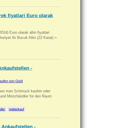
ek fiyatlari Euro olarak
14) Euro olarak altin fiyatlari
uriyet Iki Bucuk Altin (22 Karat) =
nkaufstellen -
aufen von Gold
n wo man Schmuck kaufen oder
, und Münzhändler für den Raum
dler
goldankauf
 Ankaufstellen -